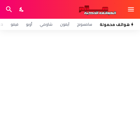
هواتف محمولة
سامسونج
آيفون
شاومي
أوبو
فيفو
هو