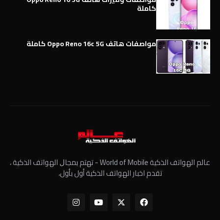
كاملة
مواصفات هاتف Oppo Reno 16c 5G كاملة
عالم الهواتف الذكية World of Mobile - ﺗﻬﺘﻢ ﺑﻤﺠﺎﻝ الهواتف الذكية ،
تقدم اخبار الهواتف الذكية أول بأول،