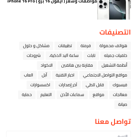
مواصفات وسعر ( ايفون 16 برو ) iPhone 16 Pro
التصنيفات
هواتف محمولة
فرمتة
تطبيقات
مشاكل و حلول
خلفيات جميله
تابلت
ﺳﺎﻋﺔ ﺍﻟﻴﺪ ﺍﻟﺬﻛﻴﺔ،
شروحات
أنظمة التشغيل
مقارنة بين هاتفين
الاكواد
مواقع التواصل الاجتماعي
اخبار التقنية
ﺁﺑﻞ
العاب
فيسبوك
قابل للطي
آخر إصدارات
اكسسوارات
معالجات
مواقع
سماعات الأذن
التعليم
حماية
صيانة
تواصل معنا