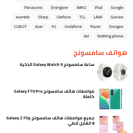
Panasonic
Energizer
WIKO
iPad
Google
evertek
Sharp
Ulefone
TCL
LAVA
Gionee
CUBOT
Acer
YU
Vodafone
Razer
Doogee
itel
Nothing phone
هواتف سامسونج
ساعة سامسونج Galaxy Watch 9 الذكية
مواصفات هاتف سامسونج Galaxy F70 Pro
كاملة
جميع مواصفات هاتف سامسونج Galaxy Z Flip
8 القابل للطي