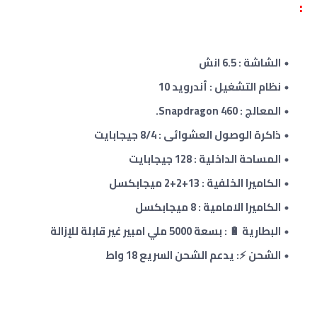
:
الشاشة : 6.5 انش
نظام التشغيل : أندرويد 10
المعالج : Snapdragon 460.
ذاكرة الوصول العشوائى :
8/4
جيجابايت
المساحة الداخلية : 128 جيجابايت
الكاميرا الخلفية : 13+2+2 ميجابكسل
الكاميرا الامامية : 8 ميجابكسل
البطارية 🔋 : بسعة 5000 ملي امبير غير قابلة للإزالة
الشحن ⚡: يدعم الشحن السريع
18 واط