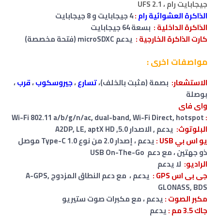
جيجابايت رام ، UFS 2.1
الذاكرة العشوائية رام
:
4 جيجابايت و 8 جيجابايت
الذاكرة الداخلية :
بسعة 64 جيجابايت
كارت الذاكرة الخارجية :
يدعم microSDXC (فتحة مخصصة)
مواصفات اخرى :
الاستشعار:
بصمة (مثبت بالخلف)،
تسارع
،
جيروسكوب
،
قرب
،
بوصلة
واى فاى
Wi-Fi 802.11 a/b/g/n/ac, dual-band, Wi-Fi Direct, hotspot
:
البلوتوث:
يدعم , الاصدار 5.0, A2DP, LE, aptX HD
يو اس بي USB :
يدعم ، إصدار 2.0 من نوع Type-C 1.0 موصل
ذو جهتين ، مع دعم USB On-The-Go
الراديو:
لا
يدعم
جى بى اس GPS :
يدعم ، مع دعم النطاق المزدوج A-GPS,
GLONASS, BDS
مكبر الصوت :
يدعم ، مع مكبرات صوت ستيريو
جاك 3.5 مم
:
يدعم