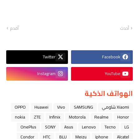
أحدث
أقدم
Twitter
Facebook
Instagram
YouTube
الهواتف الذكية
Xiaomi شاومي
SAMSUNG
Vivo
Huawei
OPPO
nokia
ZTE
Infinix
Motorola
Realme
Honor
OnePlus
SONY
Asus
Lenovo
Tecno
LG
Condor
HTC
BLU
Meizu
iphone
Alcatel