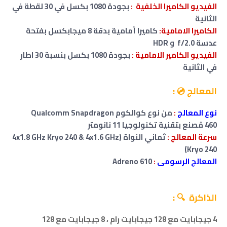
الفيديو الكاميرا الخلفية :
بجودة 1080 بكسل في 30 لقطة في
الثانية
الكاميرا الامامية:
كاميرا أمامية بدقة 8 ميجابكسل
بفتحة
عدسة f/2.0
و HDR
الفيديو الكامير
الامامية
:
بجودة 1080 بكسل بنسبة 30 اطار
في الثانية
المعالج 💿 :
نوع المعالج
:
من نوع كوالكوم Qualcomm Snapdragon
460 مُصنع بتقنية تكنولوجيا 11 نانومتر
سرعة المعالج :
ثماني النواة (4x1.8 GHz Kryo 240 & 4x1.6 GHz
Kryo 240)
المعالج الرسومى
:
Adreno 610
الذاكرة 🔍 :
4 جيجابايت مع 128 جيجابايت رام ،
8 جيجابايت مع 128