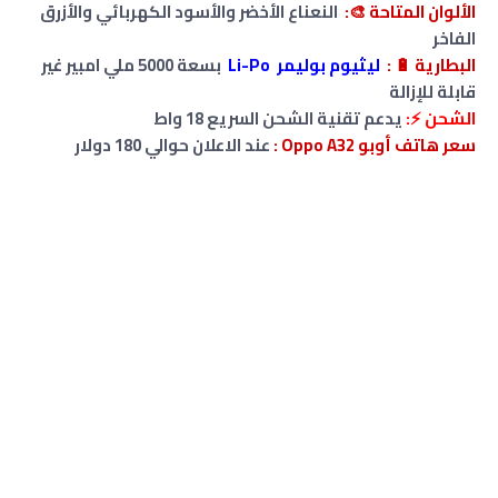
الألوان المتاحة 🎨:
النعناع الأخضر والأسود الكهربائي والأزرق
الفاخر
البطارية
🔋
:
ليثيوم بوليمر Li-Po
بسعة 5000 ملي امبير غير
قابلة للإزالة
الشحن ⚡:
يدعم تقنية الشحن السريع 18 واط
سعر هاتف أوبو Oppo A32 :
عند الاعلان حوالي 180 دولار