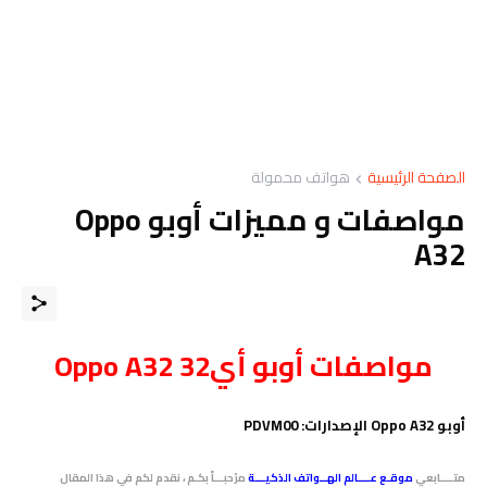
الصفحة الرئيسية
هواتف محمولة
مواصفات و مميزات أوبو Oppo
A32
مواصفات
أوبو أي32
Oppo A32
أوبو Oppo A32 الإصدارات: PDVM00
متــــابعي
موقـع عــــالم الهــواتف الذكيـــة
مرْحبـــاً بكـم ، نقدم لكم في هذا المقال