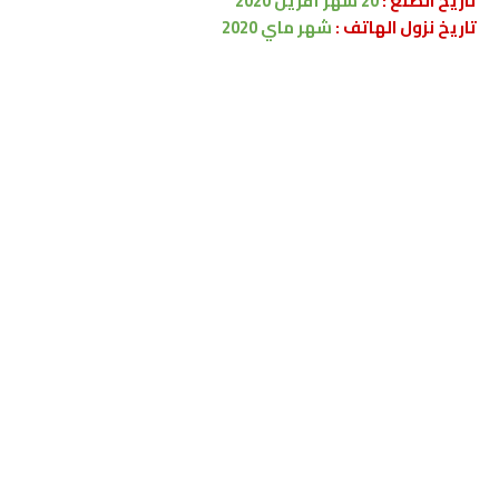
تاريخ الصنع :
20
شهر أفريل 2020
تاريخ نزول الهاتف :
شهر ماي 2020