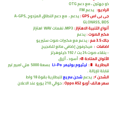
ذو جهتين ، مع دعم OTG
الراديو:
يدعم FM
جى بى اس GPS :
يدعم ،
مع دعم
النطاق المزدوج
A-GPS,
GLONASS, BDS
أنواع التنبية الاهتزاز :
MP3، نغمات WAV
اهتزاز
مكبر الصوت :
يدعم
جاك 3.5 مم :
يدعم
مع مكبرات صوت ستيريو
اضافات :
ميكرفون إضافي مانع للضجيج
-
بنقاء
صوت 24 بت / 192 كيلوهرتز
الألوان المتاحة 🎨:
أسود ، أزرق
البطارية 🔋
:
ليثيوم بوليمر Li-Po
بسعة
5000
ملي امبير
غير
قابلة للإزالة .
الشحن ⚡
:
يدعم
شحن سريع
للبطارية
بقوة 18 واط
سعر هاتف أوبو Oppo A52 :
حوالي 210 يورو
عند الاعلان