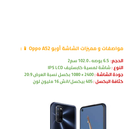
مواصفات
و مميزات الشاشة
أوبو Oppo A52
📱
:
الحجم:
6.5 بوصه
،
102.0 سم2
النوع :
شاشة لمسية
كابستيف
IPS LCD
جودة الشاشة :
2400 × 1080 بكسل
نسبة العرض 20:9
كثافة البكسل :
405 بيكسل/انش 16 مليون لون