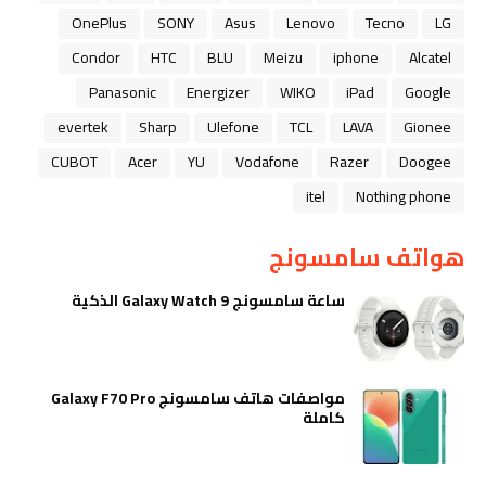
OnePlus
SONY
Asus
Lenovo
Tecno
LG
Condor
HTC
BLU
Meizu
iphone
Alcatel
Panasonic
Energizer
WIKO
iPad
Google
evertek
Sharp
Ulefone
TCL
LAVA
Gionee
CUBOT
Acer
YU
Vodafone
Razer
Doogee
itel
Nothing phone
هواتف سامسونج
ساعة سامسونج Galaxy Watch 9 الذكية
مواصفات هاتف سامسونج Galaxy F70 Pro
كاملة