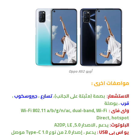
أوبو Oppo A52
مواصفات اخرى :
الاستشعار:
بصمة
(مثبتة على الجانب)
،
تسارع
،
جيروسكوب
،
قرب
،
بوصلة
واى فاى :
Wi-Fi 802.11 a/b/g/n/ac, dual-band, Wi-Fi
Direct, hotspot
البلوتوث:
يدعم , الاصدار
5.0, A2DP, LE
يو اس بي USB :
يدعم
،
إصدار 2.0 من نوع Type-C 1.0 موصل