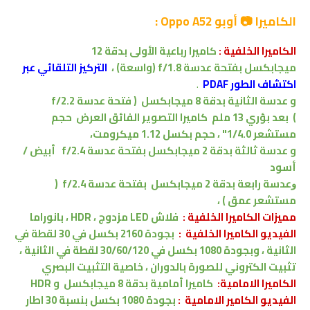
الكاميرا 📷 أوبو Oppo A52 :
الكاميرا الخلفية :
كاميرا
رباعية
الأولى بدقة
12
ميجابكسل
بفتحة
عدسة f/1.8
(واسعة)
،
التركيز التلقائي عبر
اكتشاف الطور PDAF
.
و عدسة
الثانية
بدقة 8
ميجابكسل
( فتحة عدسة f/2.2
)
بعد
بؤري 13 ملم
كاميرا التصوير الفائق العرض
حجم
مستشعر 1/4.0"
،
حجم بكسل 1.12 ميكرومت
،
و
عدسة ثالثة بدقة 2
ميجابكسل
بفتحة عدسة f/2.4
أبيض /
أسود
ﻭﻋﺪﺳﺔ
رابعة بدقة
2 ميجابكسل
بفتحة عدسة f/2.4
(
مستشعر عمق )
،
مميزات
الكاميرا الخلفية :
فلاش LED مزدوج ، HDR ، بانوراما
الفيديو الكاميرا الخلفية :
بجودة 2160 بكسل في 30 لقطة في
الثانية ، وبجودة 1080 بكسل في 30/60/120 لقطة في الثانية ،
تثبيت الكتروني للصورة بالدوران ، خاصية التثبيت البصري
الكاميرا الامامية:
كاميرا أمامية بدقة 8 ميجابكسل
و
HDR
الفيديو الكامير
الامامية
:
بجودة 1080 بكسل بنسبة 30 اطار