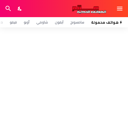
هواتف محمولة
سامسونج
آيفون
شاومي
أوبو
فيفو
هو