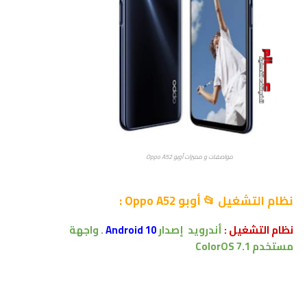
مواصفات و مميزات أوبو Oppo A52
نظام التشغيل 📂
أوبو Oppo A52
:
نظام التشغيل :
أندرويد
إصدار
Android 10
.
واجهة
مستخدم
ColorOS 7.1