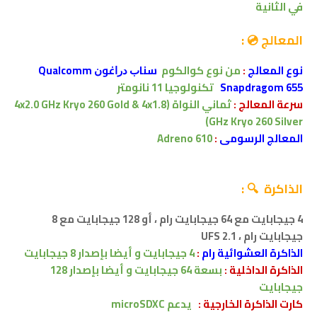
في الثانية
المعالج 💿 :
نوع المعالج
:
من نوع
كوالكوم
ﺳﻨﺎﺏ ﺩﺭﺍﻏﻮﻥ Qualcomm
Snapdragom 655
تكنولوجيا 11 نانومتر
سرعة المعالج :
ثماني النواة
(4x2.0 GHz Kryo 260 Gold & 4x1.8
GHz Kryo 260 Silver)
المعالج الرسومى
:
Adreno 610
الذاكرة 🔍 :
4 جيجابايت مع 64 جيجابايت رام ، أو
128 جيجابايت مع 8
جيجابايت رام
، UFS 2.1
الذاكرة العشوائية رام
:
4
جيجابايت
و أيضا بإصدار 8 جيجابايت
الذاكرة الداخلية :
بسعة 64
جيجابايت
و أيضا بإصدار 128
جيجابايت
كارت الذاكرة الخارجية :
يدعم
microSDXC