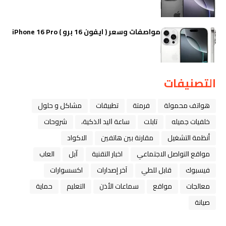
مواصفات وسعر ( ايفون 16 برو ) iPhone 16 Pro
التصنيفات
هواتف محمولة
فرمتة
تطبيقات
مشاكل و حلول
خلفيات جميله
تابلت
ﺳﺎﻋﺔ ﺍﻟﻴﺪ ﺍﻟﺬﻛﻴﺔ،
شروحات
أنظمة التشغيل
مقارنة بين هاتفين
الاكواد
مواقع التواصل الاجتماعي
اخبار التقنية
ﺁﺑﻞ
العاب
فيسبوك
قابل للطي
آخر إصدارات
اكسسوارات
معالجات
مواقع
سماعات الأذن
التعليم
حماية
صيانة