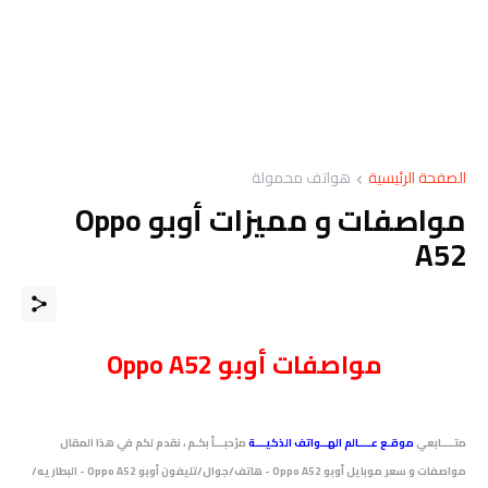
الصفحة الرئيسية
هواتف محمولة
مواصفات و مميزات أوبو Oppo
A52
مواصفات
أوبو
Oppo A52
متــــابعي
موقـع عــــالم الهــواتف الذكيـــة
مرْحبـــاً بكـم ، نقدم لكم في هذا المقال
مواصفات و سعر موبايل أوبو Oppo A52 - هاتف/جوال/تليفون أوبو Oppo A52 - البطاريه/