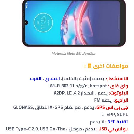
موتورولا Motorola Moto E6i
مواصفات اخرى 🧾 :
الاستشعار:
بصمة (مثبت بالخلف)،
التسارع
،
القرب
واى فاى :
Wi-Fi 802.11 b/g/n, hotspot
البلوتوث:
يدعم , الاصدار 4.2, A2DP, LE
الراديو:
يدعم FM
جى بى اس GPS:
يدعم ، مع نظام A-GPS النطاق GLONASS,
LTEPP, SUPL
تقنية NFC
:
لا
يدعم
يو اس بي USB :
يدعم ، موصل USB Type-C 2.0, USB On-The-