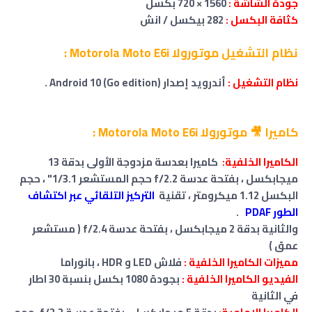
جودة الشاشة :
1560 × 720 بكسل
كثافة البكسل :
282 بيكسل / انش
نظام التشغيل موتورولا Motorola Moto E6i :
نظام التشغيل :
أندرويد إصدار Android 10 (Go edition)
.
كاميرا 🎥 موتورولا Motorola Moto E6i :
الكاميرا الخلفية:
كاميرا بعدسة
مزدوجة
الأولى بدقة 13
ميجابكسل ، بفتحة عدسة f/2.2
حجم المستشعر 1/3.1" ، حجم
البكسل 1.12 ميكرومتر ، تقنية
التركيز التلقائي عبر اكتشاف
الطور PDAF
.
والثانية بدقة
2 ميجابكسل
،
بفتحة عدسة f/2.4
( مستشعر
عمق )
مميزات الكاميرا الخلفية :
فلاش LED و HDR ، بانوراما
الفيديو الكاميرا الخلفية :
بجودة 1080 بكسل بنسبة 30 اطار
في الثانية