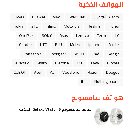
الهواتف الذكية
Xiaomi شاومي
SAMSUNG
Vivo
Huawei
OPPO
nokia
ZTE
Infinix
Motorola
Realme
Honor
OnePlus
SONY
Asus
Lenovo
Tecno
LG
Condor
HTC
BLU
Meizu
iphone
Alcatel
Panasonic
Energizer
WIKO
iPad
Google
evertek
Sharp
Ulefone
TCL
LAVA
Gionee
CUBOT
Acer
YU
Vodafone
Razer
Doogee
itel
Nothing phone
هواتف سامسونج
ساعة سامسونج Galaxy Watch 9 الذكية