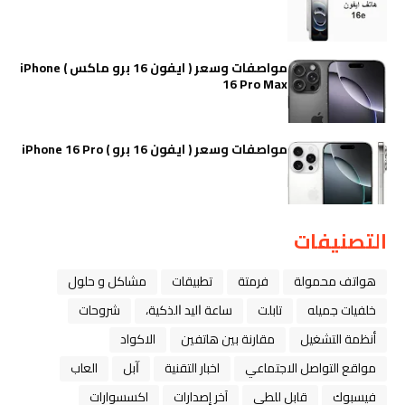
مواصفات وسعر ( ايفون 16 برو ماكس ) iPhone
16 Pro Max
مواصفات وسعر ( ايفون 16 برو ) iPhone 16 Pro
التصنيفات
هواتف محمولة
فرمتة
تطبيقات
مشاكل و حلول
خلفيات جميله
تابلت
ﺳﺎﻋﺔ ﺍﻟﻴﺪ ﺍﻟﺬﻛﻴﺔ،
شروحات
أنظمة التشغيل
مقارنة بين هاتفين
الاكواد
مواقع التواصل الاجتماعي
اخبار التقنية
ﺁﺑﻞ
العاب
فيسبوك
قابل للطي
آخر إصدارات
اكسسوارات