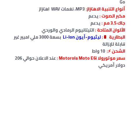
Go
أنواع التنبية الاهتزاز:
MP3، نغمات WAV اهتزاز
مكبر الصوت :
يدعم
جاك 3.5 مم
:
يدعم
الألوان المتاحة
:
التيتانيوم الرمادي والوردي
البطارية
🔋
:
ليثيوم-أيون Li-Ion
بسعة
3000
ملي امبير غير
قابلة للإزالة
الشحن ⚡:
10 واط
سعر موتورولا Motorola Moto E6i :
عند الاعلان حوالي 206
دولار أمريكي