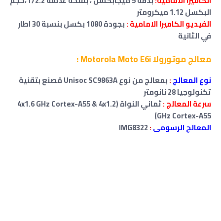
الكاميرا الامامية:
بدقة
5 ميجابكسل
، بفتحة عدسة f/2.2
،
حجم
البكسل 1.12 ميكرومتر
الفيديو الكاميرا الامامية :
بجودة 1080 بكسل بنسبة 30 اطار
في الثانية
معالج موتورولا Motorola Moto E6i :
نوع المعالج
:
بمعالج من نوع Unisoc SC9863A مُصنع بتقنية
تكنولوجيا 28 نانومتر
سرعة المعالج :
ثماني النواة (4x1.6 GHz Cortex-A55 & 4x1.2
GHz Cortex-A55)
المعالج الرسومى
:
IMG8322