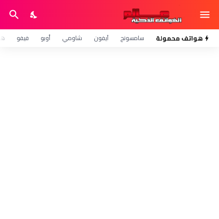
هواتف محمولة
سامسونج
آيفون
شاومي
أوبو
فيفو
هو