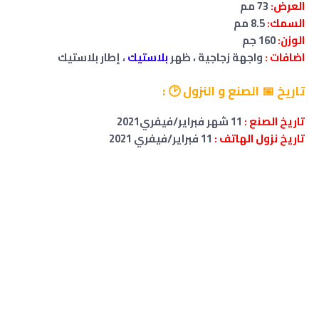
العرض:
73 مم
السمك:
8.5 مم
الوزن:
160 جم
اضافات :
واجهة زجاجية ، ظهر
بلاستيك
، إطار بلاستيك
تاريخ 📅 الصنع و النزول 🕑 :
تاريخ الصنع :
11 شهر
فبراير/فيفري
2021
تاريخ نزول الهاتف :
11 فبراير/فيفري 2021