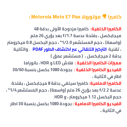
كاميرا 🎥 موتورولا Motorola Moto E7 Plus :
الكاميرا الخلفية:
كاميرا مزدوجة الأولى بدقة 48
ميجابكسل ،
بفتحة عدسة f/1.7
بعد بؤري 26 ملم
(واسعة) ،
حجم المستشعر 1/2.0" ، حجم البكسل 0.8 ميكرومتر
، تقنية
التركيز التلقائي عبر اكتشاف الطور PDAF
.
والثانية
بدقة 2 ميجابكسل
،
( مستشعر عمق )
مميزات الكاميرا الخلفية :
فلاش LED و HDR ، بانوراما
الفيديو الكاميرا الخلفية :
بجودة 1080 بكسل بنسبة 30/60
اطار في الثانية
،
الكاميرا الامامية:
كاميرا سيلفي
بدقة 8 ميجابكسل ،
بفتحة
عدسة f/2.2
بعد بؤري 26 ملم (واسعة) ،
حجم المستشعر 1/4" ،
حجم البكسل 1.12 ميكرومتر ،
و HDR
الفيديو الكاميرا الامامية :
بجودة 1080 بكسل بنسبة 30 اطار
في الثانية
،