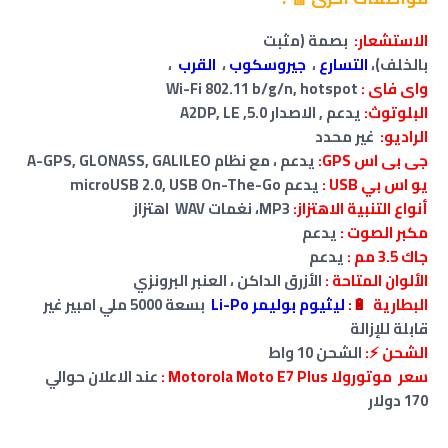
الاستشعار:
بصمة (مثبت
بالخلف)،
التسارع
،
جيروسكوب
،
القرب
،
واى فاى :
Wi-Fi 802.11 b/g/n, hotspot
البلوتوث:
يدعم , الاصدار 5.0, A2DP, LE
الراديو:
غير محدد
جى بى اس GPS:
يدعم ، مع نظام A-GPS, GLONASS, GALILEO
يو اس بي USB :
يدعم microUSB 2.0, USB On-The-Go
أنواع التنبية الاهتزاز:
MP3، نغمات WAV اهتزاز
مكبر الصوت :
يدعم
جاك 3.5 مم :
يدعم
الألوان المتاحة :
الأزرق الداكن ، العنبر البرونزي
البطارية
🔋
:
ليثيوم بوليمر Li-Po
بسعة 5000
ملي امبير غير
قابلة للإزالة
الشحن ⚡:
الشحن 10 واط
سعر موتورولا Motorola Moto E7 Plus :
عند الاعلان حوالي
170 دولار