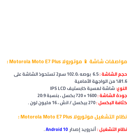
مواصفات شاشة 📱 موتورولا Motorola Moto E7 Plus :
حجم
الشاشة
:
6.5 بوصه ،102.0 سم2 تستحوذ الشاشة على
81.6% من الواجهة الأمامية
النوع:
شاشة لمسية كابستيف IPS LCD
جودة الشاشة :
1600 × 720 بكسل ، بنسبة 20:9
كثافة البكسل :
270 بيكسل / انش
،
16 مليون لون .
نظام التشغيل موتورولا Motorola Moto E7 Plus :
نظام التشغيل :
أندرويد إصدار
Android 10
.