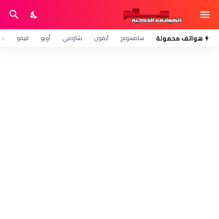
هواتف محمولة
سامسونج
آيفون
شاومي
أوبو
فيفو
هو