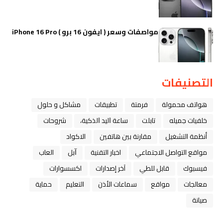
مواصفات وسعر ( ايفون 16 برو ) iPhone 16 Pro
التصنيفات
هواتف محمولة
فرمتة
تطبيقات
مشاكل و حلول
خلفيات جميله
تابلت
ﺳﺎﻋﺔ ﺍﻟﻴﺪ ﺍﻟﺬﻛﻴﺔ،
شروحات
أنظمة التشغيل
مقارنة بين هاتفين
الاكواد
مواقع التواصل الاجتماعي
اخبار التقنية
ﺁﺑﻞ
العاب
فيسبوك
قابل للطي
آخر إصدارات
اكسسوارات
معالجات
مواقع
سماعات الأذن
التعليم
حماية
صيانة