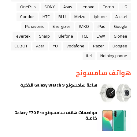
OnePlus
SONY
Asus
Lenovo
Tecno
LG
Condor
HTC
BLU
Meizu
iphone
Alcatel
Panasonic
Energizer
WIKO
iPad
Google
evertek
Sharp
Ulefone
TCL
LAVA
Gionee
CUBOT
Acer
YU
Vodafone
Razer
Doogee
itel
Nothing phone
هواتف سامسونج
ساعة سامسونج Galaxy Watch 9 الذكية
مواصفات هاتف سامسونج Galaxy F70 Pro
كاملة