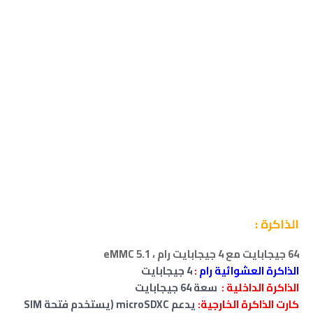
الذاكرة :
64 جيجابايت مع 4 جيجابايت رام ، eMMC 5.1
الذاكرة العشوائية رام
:
4 جيجابايت
الذاكرة الداخلية :
سعة 64 جيجابايت
كارت الذاكرة الخارجية:
يدعم microSDXC (يستخدم فتحة SIM