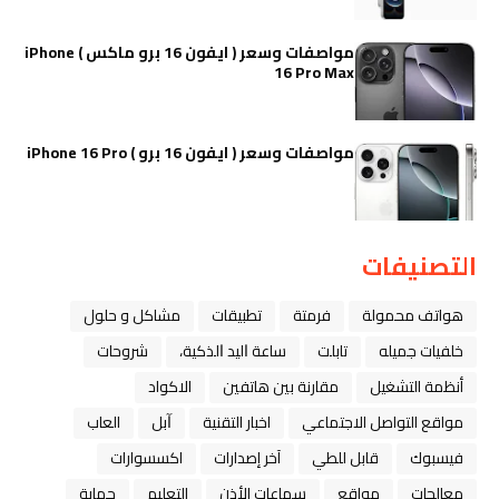
مواصفات وسعر ( ايفون 16 برو ماكس ) iPhone
16 Pro Max
مواصفات وسعر ( ايفون 16 برو ) iPhone 16 Pro
التصنيفات
هواتف محمولة
فرمتة
تطبيقات
مشاكل و حلول
خلفيات جميله
تابلت
ﺳﺎﻋﺔ ﺍﻟﻴﺪ ﺍﻟﺬﻛﻴﺔ،
شروحات
أنظمة التشغيل
مقارنة بين هاتفين
الاكواد
مواقع التواصل الاجتماعي
اخبار التقنية
ﺁﺑﻞ
العاب
فيسبوك
قابل للطي
آخر إصدارات
اكسسوارات
معالجات
مواقع
سماعات الأذن
التعليم
حماية