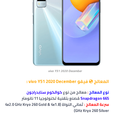
vivo Y51 2020 December
المعالج 💿 فيفو vivo Y51 2020 December :
نوع المعالج
:
معالج من نوع
كوالكوم سنابدراجون
Snapdragon 665
مُصنع بتقنية تكنولوجيا 11 نانومتر
سرعة المعالج :
ثماني النواة (4x2.0 GHz Kryo 260 Gold & 4x1.8
GHz Kryo 260 Silver)