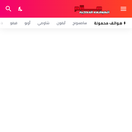
هواتف محمولة
سامسونج
آيفون
شاومي
أوبو
فيفو
هو