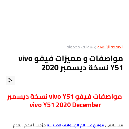
الصفحة الرئيسية
هواتف محمولة
مواصفات و مميزات فيفو vivo
Y51 نسخة ديسمبر 2020
مواصفات
فيفو vivo Y51 نسخة ديسمبر
vivo Y51 2020 December
متــــابعي
موقـع عــــالم الهــواتف الذكيـــة
مرْحبـــاً بكـم ، نقدم