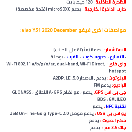
الذاكرة الداخلية :
128 جيجابايت
كارت الذاكرة الخارجية:
يدعم
microSDXC (فتحة مخصصة)
مواصفات اخرى
فيفو vivo Y51 2020 December :
الاستشعار:
بصمة (مثبتة على الجانب)
،
التسارع
،
جيروسكوب
،
القرب
، بوصلة
واى فاى :
Wi-Fi 802.11 a/b/g/n/ac, dual-band, Wi-Fi Direct,
hotspot
البلوتوث:
يدعم , الاصدار 5.0, A2DP, LE
الراديو:
يدعم FM
جى بى اس GPS:
يدعم ، مع نظام A-GPS النطاق GLONASS ،
BDS ، GALILEO
تقنية NFC
:
يدعم
يو اس بي USB :
يدعم موصل Type-C 2.0
و
USB On-The-Go
مكبر الصوت :
يدعم
جاك 3.5 مم :
يدعم