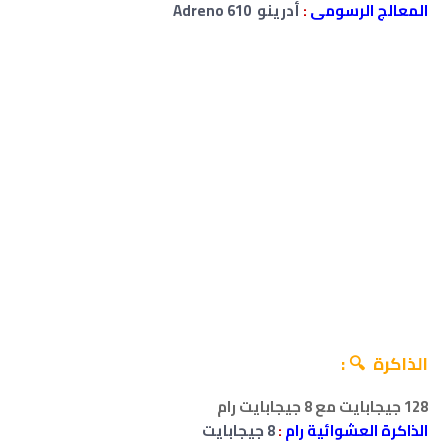
المعالج الرسومى
:
أدرينو Adreno 610
الذاكرة 🔍 :
128 جيجابايت مع 8 جيجابايت رام
الذاكرة العشوائية رام
:
8 جيجابايت