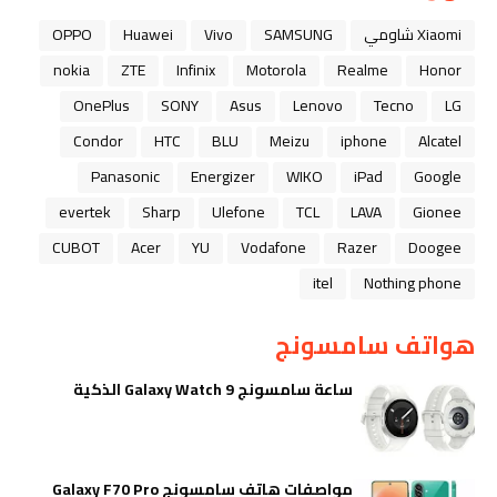
Xiaomi شاومي
SAMSUNG
Vivo
Huawei
OPPO
nokia
ZTE
Infinix
Motorola
Realme
Honor
OnePlus
SONY
Asus
Lenovo
Tecno
LG
Condor
HTC
BLU
Meizu
iphone
Alcatel
Panasonic
Energizer
WIKO
iPad
Google
evertek
Sharp
Ulefone
TCL
LAVA
Gionee
CUBOT
Acer
YU
Vodafone
Razer
Doogee
itel
Nothing phone
هواتف سامسونج
ساعة سامسونج Galaxy Watch 9 الذكية
مواصفات هاتف سامسونج Galaxy F70 Pro