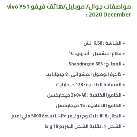
مواصفات جوال/ موبايل/هاتف فيفو vivo Y51
2020 December :
الشاشة : 6.58 انش
نظام التشغيل : أندرويد 10
المعالج : Snapdragon 665
ذاكرة الوصول العشوائى :
8
جيجابايت
المساحة الداخلية : 128 جيجابايت
الكاميرا الخلفية : 48+8+2
ميجابكسل
الكاميرا الامامية : 16 ميجابكسل
البطارية 🔋 : ليثيوم بوليمر Li-Po بسعة 5000 ملي امبير
الشحن ⚡: تقنية الشحن السريع 18 واط