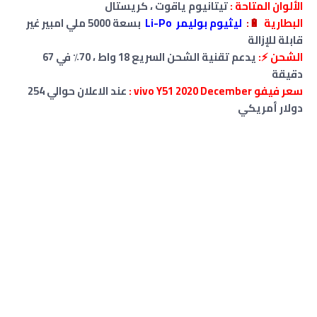
الألوان المتاحة :
تيتانيوم ياقوت ، كريستال
البطارية
🔋
:
ليثيوم بوليمر Li-Po
بسعة 5000 ملي امبير غير
قابلة للإزالة
الشحن ⚡:
يدعم تقنية الشحن السريع 18 واط ، 70٪ في 67
دقيقة
سعر فيفو vivo Y51 2020 December :
عند الاعلان حوالي 254
دولار أمريكي