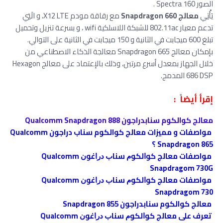
الصور Spectra 160 .
يَأْتِي
معالج Snapdragon 660
مع رقاقة مودم X12 LTE، و الَتِي
تدعم معيار 802.11ac للشبكة اللاسلكية wifi ، و بسرعة تنزيل وتحميل
تبلغ 600 ميجابت في الثانية و 150 ميجابت في الثانية على التوالي.
بإمكان معالج Snapdragon 665 معالجة الذكاء الاصطناعي من
خلال الجهاز بمعدل أسرع مرتين، وذلك بالإعتماد على معالج Hexagon
686 DSP المدمج.
إقرأ أيضاً :
معالج كوالكوم سنابدراجون Qualcomm Snapdragon 888
مواصفات و مميزات معالج كوالكوم سناب دراجون Qualcomm
Snapdragon 865 ؟
مواصفات معالج ﻛﻮﺍﻟﻜﻮﻡ ﺳﻨﺎﺏ ﺩﺭﺍﻏﻮﻥ Qualcomm
Snapdragom 730G
مواصفات معالج ﻛﻮﺍﻟﻜﻮﻡ ﺳﻨﺎﺏ ﺩﺭﺍﻏﻮﻥ Qualcomm
Snapdragom 730
معالج كوالكوم سنابدراجون Snapdragon 855
تعرف على معالج ﻛﻮﺍﻟﻜﻮﻡ ﺳﻨﺎﺏ ﺩﺭﺍﻏﻮﻥ Qualcomm