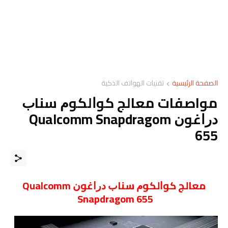
الصفحة الرئيسية
تقنيات الهواتف الذكية
مواصفات معالج ﻛﻮﺍﻟﻜﻮﻡ ﺳﻨﺎﺏ
ﺩﺭﺍﻏﻮﻥ Qualcomm Snapdragom
655
معالج ﻛﻮﺍﻟﻜﻮﻡ ﺳﻨﺎﺏ ﺩﺭﺍﻏﻮﻥ Qualcomm
Snapdragom 655