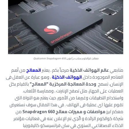
معالج ﻛﻮﺍﻟﻜﻮﻡ ﺳﻨﺎﺏ ﺩﺭﺍﻏﻮﻥ Qualcomm Snapdragom 655
متابعي
عالم الهواتف الذكية
مرحباً بكم ، يعتبر
المعالج
من أهم
العناصر الموجودة داخل
الهواتف الذكيّة
، وهو عبارة عن العقل فى
الإنسان، تسمح
وحدة المعالجة المركزية "المعالج"
بالقيام بكل
العمليات على الجهاز، مثل تصفح الإنترنت ، وممارسة الألعاب،
واستخدام التطبيقات وغيرها من الأمور، حيث يعتبر هو النواة التى
تقوم عليها اى عملية فى الهاتف . في هذا المقال سوف نستعرض
معكم ابرز
مواصفات و مميزات معالج Snapdragon 660
من
شركة كوالكوم الرائدة و الَّذِي تم الإعلان عنه في فعاليات مؤتمر
الذكاء الاصطناعي السنوي في سان فرانسيسكو كاليفورنيا