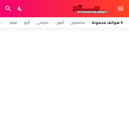
هواتف محمولة
سامسونج
آيفون
شاومي
أوبو
فيفو
هو