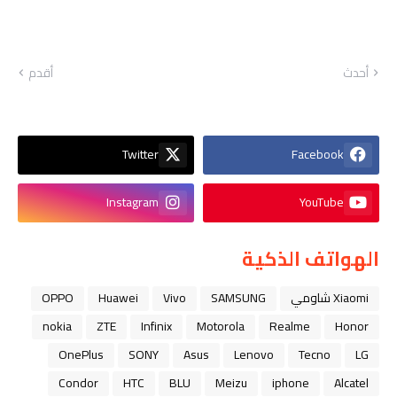
أحدث
أقدم
Twitter
Facebook
Instagram
YouTube
الهواتف الذكية
Xiaomi شاومي
SAMSUNG
Vivo
Huawei
OPPO
nokia
ZTE
Infinix
Motorola
Realme
Honor
OnePlus
SONY
Asus
Lenovo
Tecno
LG
Condor
HTC
BLU
Meizu
iphone
Alcatel