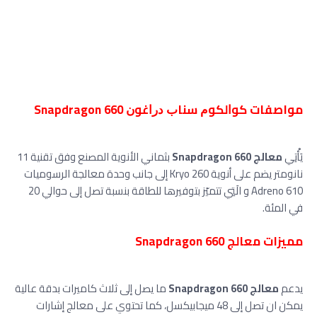
مواصفات ﻛﻮﺍﻟﻜﻮﻡ ﺳﻨﺎﺏ ﺩﺭﺍﻏﻮﻥ Snapdragon 660
يَأْتِي
معالج Snapdragon 660
بثماني الأنوية المصنع وفق تقنية 11
نانومتر يضم على أنوية Kryo 260 إلى جانب وحدة معالجة الرسوميات
Adreno 610 و الَتِي تتميّز بتوفيرها للطاقة بنسبة تصل إلى حوالي 20
في المئة.
مميزات معالج Snapdragon 660
يدعم
معالج Snapdragon 660
ما يصل إلى ثلاث كاميرات بدقة عالية
يمكن ان تصل إلى 48 ميجابيكسل، كما تحتوي على معالج إشارات