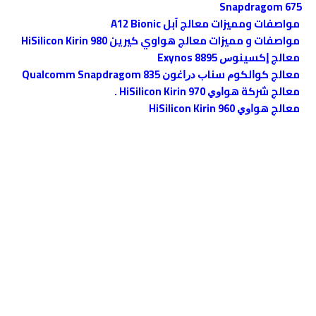
Snapdragom 675
مواصفات ومميزات معالج آبل A12 Bionic
مواصفات و مميزات معالج هواوي كيرين HiSilicon Kirin 980
معالج ﺇﻛﺴﻴﻨﻮﺱ Exynos 8895
معالج ﻛﻮﺍﻟﻜﻮﻡ ﺳﻨﺎﺏ ﺩﺭﺍﻏﻮﻥ Qualcomm Snapdragom 835
ﻣﻌﺎﻟﺞ ﺷﺮﻛﺔ ﻫﻮﺍﻭﻱ HiSilicon Kirin 970 .
معالج ﻫﻮﺍﻭﻱ HiSilicon Kirin 960