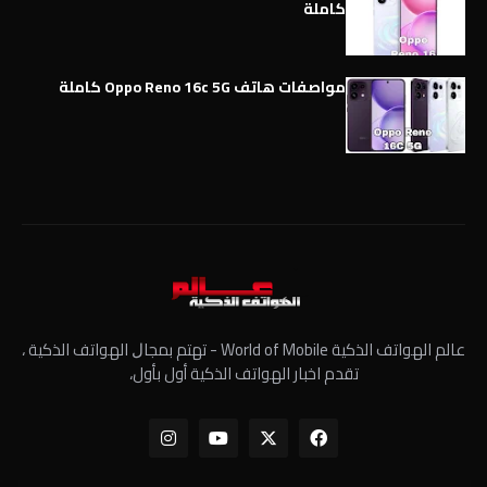
كاملة
مواصفات هاتف Oppo Reno 16c 5G كاملة
عالم الهواتف الذكية World of Mobile - ﺗﻬﺘﻢ ﺑﻤﺠﺎﻝ الهواتف الذكية ،
تقدم اخبار الهواتف الذكية أول بأول،