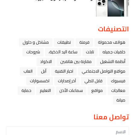
التصنيفات
هواتف محمولة
فرمتة
تطبيقات
مشاكل و حلول
خلفيات جميله
تابلت
ﺳﺎﻋﺔ ﺍﻟﻴﺪ ﺍﻟﺬﻛﻴﺔ،
شروحات
أنظمة التشغيل
مقارنة بين هاتفين
الاكواد
مواقع التواصل الاجتماعي
اخبار التقنية
ﺁﺑﻞ
العاب
فيسبوك
قابل للطي
آخر إصدارات
اكسسوارات
معالجات
مواقع
سماعات الأذن
التعليم
حماية
صيانة
تواصل معنا