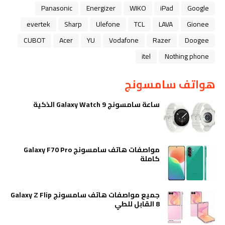
Panasonic
Energizer
WIKO
iPad
Google
evertek
Sharp
Ulefone
TCL
LAVA
Gionee
CUBOT
Acer
YU
Vodafone
Razer
Doogee
itel
Nothing phone
هواتف سامسونج
ساعة سامسونج Galaxy Watch 9 الذكية
مواصفات هاتف سامسونج Galaxy F70 Pro
كاملة
جميع مواصفات هاتف سامسونج Galaxy Z Flip
8 القابل للطي