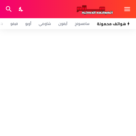
هواتف محمولة
سامسونج
آيفون
شاومي
أوبو
فيفو
هو