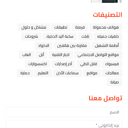
التصنيفات
هواتف محمولة
فرمتة
تطبيقات
مشاكل و حلول
خلفيات جميله
تابلت
ﺳﺎﻋﺔ ﺍﻟﻴﺪ ﺍﻟﺬﻛﻴﺔ،
شروحات
أنظمة التشغيل
مقارنة بين هاتفين
الاكواد
مواقع التواصل الاجتماعي
اخبار التقنية
ﺁﺑﻞ
العاب
فيسبوك
قابل للطي
آخر إصدارات
اكسسوارات
معالجات
مواقع
سماعات الأذن
التعليم
حماية
صيانة
تواصل معنا