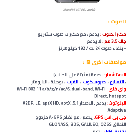
شاومي Xiaomi Mi 10T 5G
الصوت :
مكبر الصوت :
يدعم ، مع مكبرات صوت ستيريو
جاك 3.5 مم
:
لا
يدعم
- بنقاء صوت 24 بت / 192 كيلوهرتز
مواصفات اخرى 🧾 :
الاستشعار:
بصمة (مثبتة على الجانب)
،
التسارع
،
جيروسكوب
،
القرب
، بوصلة ، البارومتر
واى فاى :
Wi-Fi 802.11 a/b/g/n/ac/6, dual-band, Wi-Fi
Direct, hotspot
البلوتوث:
يدعم , الاصدار 5.1, A2DP, LE, aptX HD, aptX
Adaptive
جى بى اس GPS:
يدعم ، مع نظام A-GPS مزدوج
النطاق GLONASS, BDS, GALILEO, QZSS
تقنية NFC
:
يدعم