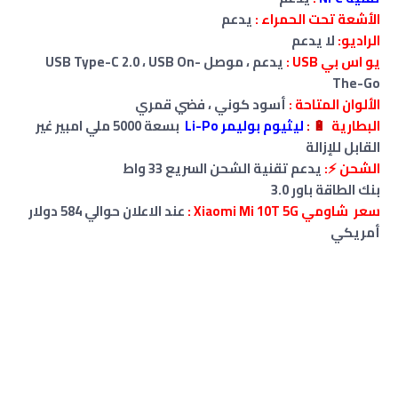
الأشعة تحت الحمراء
:
يدعم
الراديو:
لا
يدعم
يو اس بي USB :
يدعم ، موصل USB Type-C 2.0
USB On-
،
The-Go
الألوان المتاحة :
أسود كوني ، فضي قمري
البطارية
🔋
:
ليثيوم بوليمر Li-Po
بسعة
5000 ملي امبير غير
القابل للإزالة
الشحن ⚡:
يدعم تقنية الشحن السريع 33 واط
بنك الطاقة باور 3.0
سعر شاومي Xiaomi Mi 10T 5G :
عند الاعلان حوالي 584 دولار
أمريكي