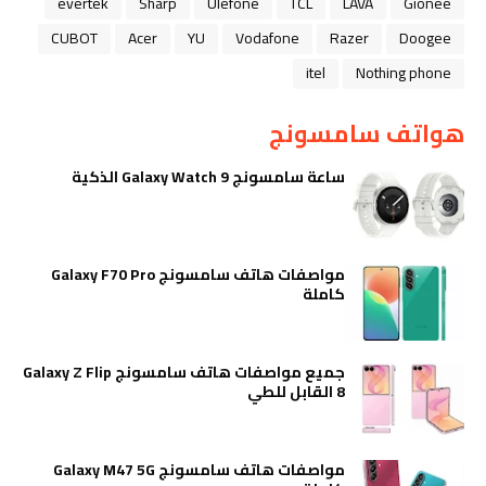
evertek
Sharp
Ulefone
TCL
LAVA
Gionee
CUBOT
Acer
YU
Vodafone
Razer
Doogee
itel
Nothing phone
هواتف سامسونج
ساعة سامسونج Galaxy Watch 9 الذكية
مواصفات هاتف سامسونج Galaxy F70 Pro
كاملة
جميع مواصفات هاتف سامسونج Galaxy Z Flip
8 القابل للطي
مواصفات هاتف سامسونج Galaxy M47 5G