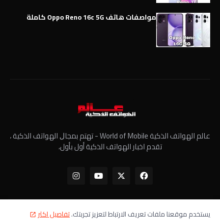
مواصفات هاتف Oppo Reno 16c 5G كاملة
عالم الهواتف الذكية World of Mobile - ﺗﻬﺘﻢ ﺑﻤﺠﺎﻝ الهواتف الذكية ،
تقدم اخبار الهواتف الذكية أول بأول،
يستخدم موقعنا ملفات تعريف الارتباط لتعزيز تجربتك.
تفاصيل اكثر