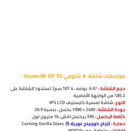
مواصفات شاشة 📱 شاومي Xiaomi Mi 10T 5G :
حجم
الشاشة
:
6.67 بوصه ، 107.4 سم2 تستحوذ الشاشة على
85.2% من الواجهة الأمامية
النوع:
شاشة لمسية كابستيف IPS LCD
جودة الشاشة :
2400 × 1080 بكسل ، بنسبة 20:9
كثافة البكسل :
395 بيكسل/انش
،
16 مليون لون .
حماية :
(زجاج كورنينج غوريلا 5)
Corning Gorilla Glass
اضافات :
متوافق مع +HDR10