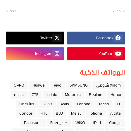
أحدث
أقدم
Twitter
Facebook
Instagram
YouTube
الهواتف الذكية
Xiaomi شاومي
SAMSUNG
Vivo
Huawei
OPPO
nokia
ZTE
Infinix
Motorola
Realme
Honor
OnePlus
SONY
Asus
Lenovo
Tecno
LG
Condor
HTC
BLU
Meizu
iphone
Alcatel
Panasonic
Energizer
WIKO
iPad
Google