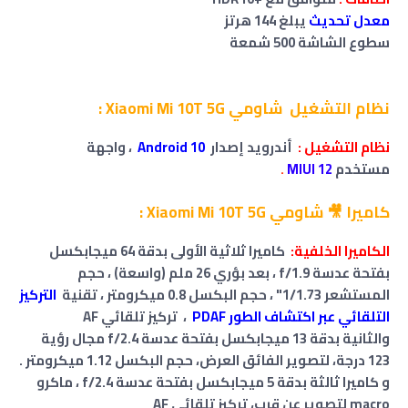
معدل تحديث
يبلغ 144 هرتز
سطوع الشاشة 500 شمعة
نظام التشغيل شاومي Xiaomi Mi 10T 5G :
نظام التشغيل :
أندرويد إصدار
Android 10
،
واجهة
مستخدم
MIUI 12
.
كاميرا 🎥 شاومي Xiaomi Mi 10T 5G :
الكاميرا الخلفية:
كاميرا ثلاثية الأولى بدقة 64 ميجابكسل
بفتحة عدسة f/1.9 ، بعد بؤري 26 ملم (واسعة) ، حجم
المستشعر 1/1.73" ، حجم البكسل 0.8 ميكرومتر ، تقنية
التركيز
التلقائي عبر اكتشاف الطور PDAF
، تركيز تلقائي AF
والثانية بدقة 13 ميجابكسل بفتحة عدسة f/2.4 مجال رؤية
123 درجة، لتصوير الفائق العرض، حجم البكسل 1.12 ميكرومتر .
و كاميرا ثالثة بدقة 5 ميجابكسل بفتحة عدسة f/2.4 ، ماكرو
macro لتصوير عن قرب، تركيز تلقائي AF