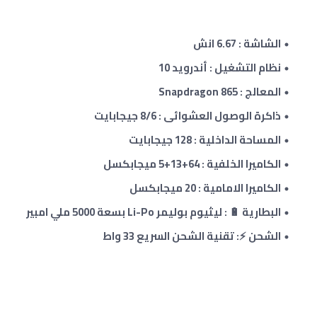
الشاشة : 6.67 انش
نظام التشغيل : أندرويد 10
المعالج : Snapdragon 865
ذاكرة الوصول العشوائى :
8/6
جيجابايت
المساحة الداخلية : 128 جيجابايت
الكاميرا الخلفية : 64+13+5 ميجابكسل
الكاميرا الامامية : 20 ميجابكسل
البطارية 🔋 : ليثيوم بوليمر Li-Po بسعة 5000 ملي امبير
الشحن ⚡: تقنية الشحن السريع 33 واط