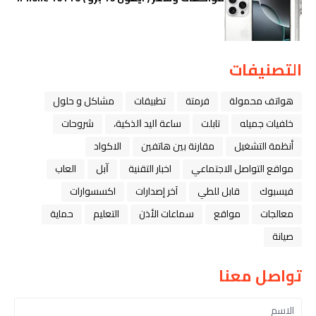
التصنيفات
هواتف محمولة
فرمتة
تطبيقات
مشاكل و حلول
خلفيات جميله
تابلت
ﺳﺎﻋﺔ ﺍﻟﻴﺪ ﺍﻟﺬﻛﻴﺔ،
شروحات
أنظمة التشغيل
مقارنة بين هاتفين
الاكواد
مواقع التواصل الاجتماعي
اخبار التقنية
ﺁﺑﻞ
العاب
فيسبوك
قابل للطي
آخر إصدارات
اكسسوارات
معالجات
مواقع
سماعات الأذن
التعليم
حماية
صيانة
تواصل معنا