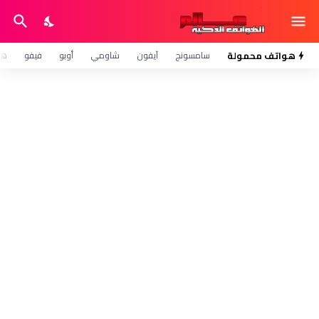
هواتف محمولة
سامسونج
آيفون
شاومي
أوبو
فيفو
هو