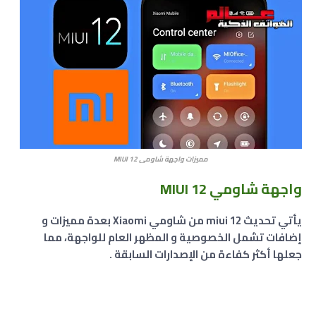
مميزات واجهة شاومي MIUI 12
واجهة شاومي MIUI 12
يأتي تحديث miui 12 من شاومي Xiaomi بعدة مميزات و
إضافات تشمل الخصوصية و المظهر العام للواجهة، مما
جعلها أكثر كفاءة من الإصدارات السابقة .