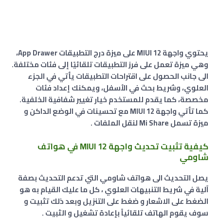
يحتوي واجهة MIUI 12 على ميزة درج التطبيقات App Drawer،
وهي ميزة تعمل على فرز التطبيقات تلقائيًا إلى فئات مختلفة.
الى جانب الحصول على اقتراحات التطبيقات يأتي في الجزء
العلوي، وشريط بحث في الأسفل، ويمكنك إعداد فئات
مخصصة، كما يقدم للمستخدم خيار تغيير شفافية الخلفية.
كما تأتي واجهة MIUI 12 مع تحسينات في الوضع الداكن و
ميزة تسمل Mi Share لنقل الملفات .
كيفية تثبيت تحديث واجهة MIUI 12 في هواتف
شاومي
يصل التحديث الى هواتف شاومي التي تدعم التحديث بصفة
آلية في شريط التنبيهات العلوي ، كل ما عليك القيام به هو
الضغط على الاشعار و ضغط على التنزيل وبعد ذلك تثبيت و
سوف يقوم الهاتف تلقائياً بإعادة تشغيل و الثبيت .