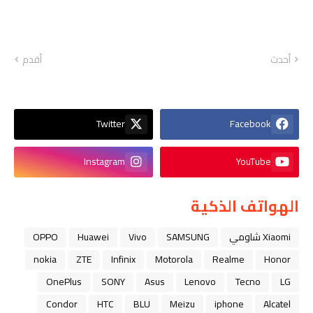
أحدث
أقدم
Twitter
Facebook
Instagram
YouTube
الهواتف الذكية
Xiaomi شاومي
SAMSUNG
Vivo
Huawei
OPPO
nokia
ZTE
Infinix
Motorola
Realme
Honor
OnePlus
SONY
Asus
Lenovo
Tecno
LG
Condor
HTC
BLU
Meizu
iphone
Alcatel