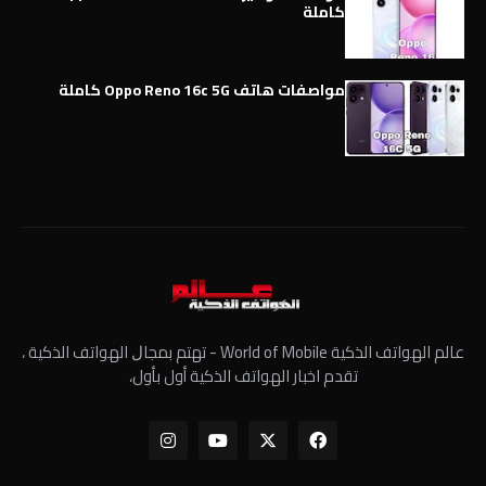
كاملة
مواصفات هاتف Oppo Reno 16c 5G كاملة
عالم الهواتف الذكية World of Mobile - ﺗﻬﺘﻢ ﺑﻤﺠﺎﻝ الهواتف الذكية ،
تقدم اخبار الهواتف الذكية أول بأول،