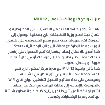
ميزات واجهة لهواتف شاومي MIUI 12
قامت شركة بإضافة العديد من التحسينات في الخصوصية و
الأمان حيث اصبح رؤية التطبيقات التي يمكنها الوصول إلى
الأذونات اكثر سهولة. حيث يضم قسم الخصوصية على علامتي
تبويب وهما الإدارة Manage، الى جانب الإحصائيات Stats.
كما أصبح بالامكان إعداد الإشعارات تتيح الحصول على إشعار
ينبهك عندما يصل تطبيق ما إلى موقعك أو في حال ألتقاط
صورة أو يسجل الصوت.
كما يأتي واجهة MIUI 12 مع ميزة مركز تحكم ، التي تتيح
للمستخدم السحب لأسفل في أي مكان في الشاشة،
وسيحصل على عدة مفاتيح التبديل لتشغيل الواي فاي WiFi
والبلوتوث بالإضافة إلى بيانات الهاتف مع امكانية إيقاف
تشغيلها، فضلاً عن شريط تمرير يتيح ضبط درجة سطوع شاشة
الهاتف، ومركز الإشعارات، وغيرها .