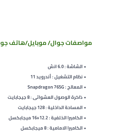
مواصفات جوال/ موبايل/هاتف جوجل بيكسل  5
الشاشة : 6.0 انش
نظام التشغيل : أندرويد 11
المعالج : Snapdragon 765G
ذاكرة الوصول العشوائى :
8
جيجابايت
المساحة الداخلية :
128
جيجابايت
الكاميرا الخلفية : 12.2+16 ميجابكسل
الكاميرا الامامية : 8 ميجابكسل