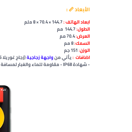
الأبعاد 📏 :
ابعاد الهاتف :
144.7 × 70.4 × 8 ملم
الطول:
144.7 مم
العرض:
70.4 مم
السمك:
8 مم
الوزن:
151 جم
اضافات :
يأتي من
واجهة زجاجية
(زجاج غوريلا 6) ، ظهر
- شهادة IP68 - مقاومة للماء والغبار لمسافة تصل إلي 1.5 متر ولمدة تصل إلي 30 دقيقة