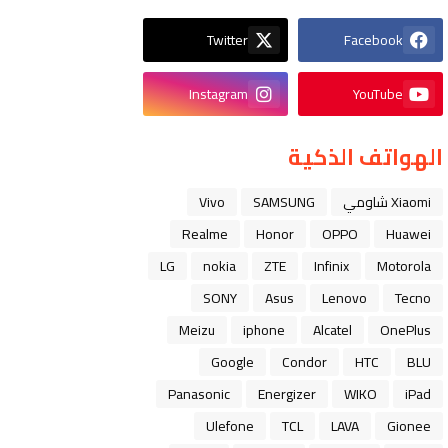
Twitter
Facebook
Instagram
YouTube
الهواتف الذكية
Xiaomi شاومي
SAMSUNG
Vivo
Realme
Honor
OPPO
Huawei
LG
nokia
ZTE
Infinix
Motorola
SONY
Asus
Lenovo
Tecno
Meizu
iphone
Alcatel
OnePlus
Google
Condor
HTC
BLU
Panasonic
Energizer
WIKO
iPad
Ulefone
TCL
LAVA
Gionee