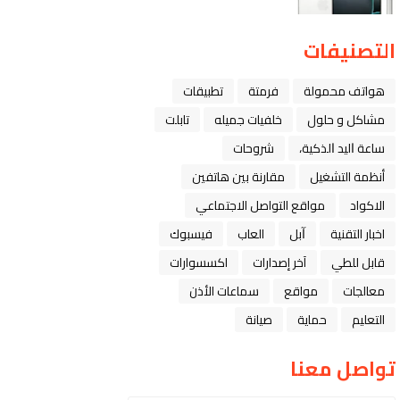
التصنيفات
هواتف محمولة
فرمتة
تطبيقات
مشاكل و حلول
خلفيات جميله
تابلت
ﺳﺎﻋﺔ ﺍﻟﻴﺪ ﺍﻟﺬﻛﻴﺔ،
شروحات
أنظمة التشغيل
مقارنة بين هاتفين
الاكواد
مواقع التواصل الاجتماعي
اخبار التقنية
ﺁﺑﻞ
العاب
فيسبوك
قابل للطي
آخر إصدارات
اكسسوارات
معالجات
مواقع
سماعات الأذن
التعليم
حماية
صيانة
تواصل معنا