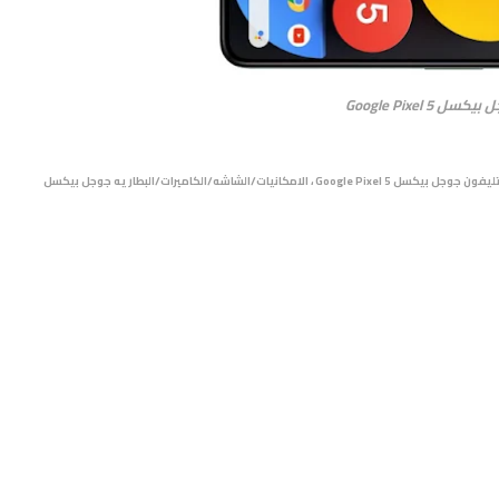
كسل Google Pixel 5
اتف/جوال/تليفون جوجل بيكسل Google Pixel 5 ، الامكانيات/الشاشه/الكاميرات/البطاريه جوجل بيكسل