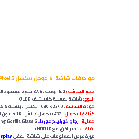
مواصفات شاشة 📱 جوجل بيكسل Google Pixel 5 :
حجم
الشاشة
:
6.0 بوصه ، 87.6 سم2 تستحوذ الشاشة على 85.9% من الواجهة الأمامية
النوع:
شاشة لمسية كابستيف OLED
جودة الشاشة :
2340 × 1080 بكسل ، بنسبة 19.5:9
كثافة البكسل :
432 بيكسل / انش . 16 مليون لون .
حماية :
زجاج كورنينج غوريلا
ng Gorilla Glass 6
اضافات :
متوافق مع HDR10+
ميزة عرض المعلومات على شاشة القفل
isplay