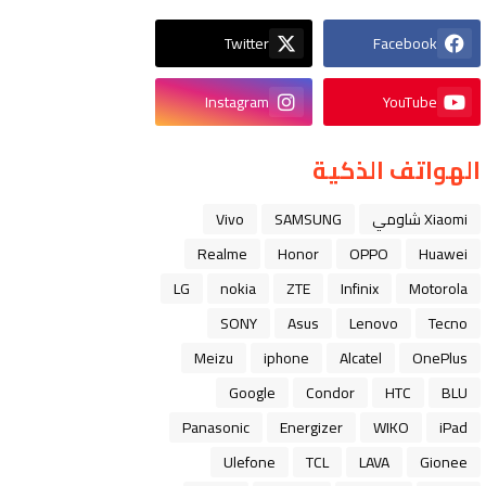
Twitter
Facebook
Instagram
YouTube
الهواتف الذكية
Xiaomi شاومي
SAMSUNG
Vivo
Realme
Honor
OPPO
Huawei
LG
nokia
ZTE
Infinix
Motorola
SONY
Asus
Lenovo
Tecno
Meizu
iphone
Alcatel
OnePlus
Google
Condor
HTC
BLU
Panasonic
Energizer
WIKO
iPad
Ulefone
TCL
LAVA
Gionee