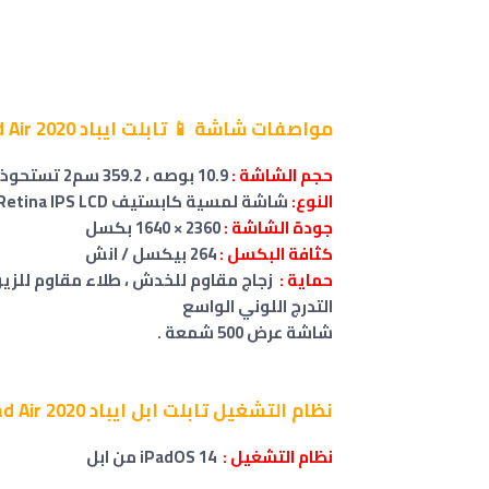
مواصفات شاشة 📱 تابلت ايباد Apple iPad Air 2020 :
حجم
الشاشة
:
10.9 بوصه ، 359.2 سم2 تستحوذ الشاشة على 81.3% من الواجهة الأمامية
النوع:
شاشة لمسية كابستيف Liquid Retina IPS LCD
جودة الشاشة :
2360 × 1640 بكسل
كثافة البكسل :
264 بيكسل / انش
حماية :
زجاج مقاوم للخدش ، طلاء مقاوم للزي
التدرج اللوني الواسع
شاشة عرض 500 شمعة .
نظام التشغيل تابلت ابل ايباد Apple iPad Air 2020 :
نظام التشغيل :
iPadOS 14 من ابل