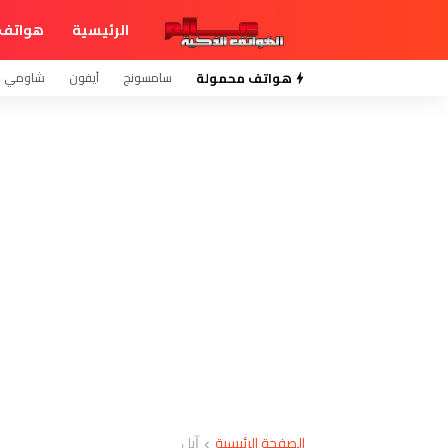
الرئيسية
هواتف 
هواتف محمولة
سامسونج
آيفون
شاومي
الصفحة الرئيسية
ﺁﺑﻞ