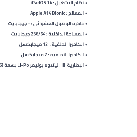
نظام التشغيل : iPadOS 14
المعالج : Apple A14 Bionic
ذاكرة الوصول العشوائى : - جيجابايت
المساحة الداخلية : 256/64 جيجابايت
الكاميرا الخلفية : 12 ميجابكسل
الكاميرا الامامية : 7 ميجابكسل
البطارية 🔋 : ليثيوم بوليمر Li-Po بسعة (28.6 واط)