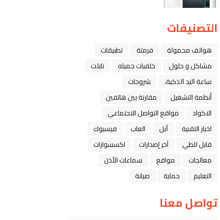
التصنيفات
هواتف محمولة
فرمتة
تطبيقات
مشاكل و حلول
خلفيات جميله
تابلت
ﺳﺎﻋﺔ ﺍﻟﻴﺪ ﺍﻟﺬﻛﻴﺔ،
شروحات
أنظمة التشغيل
مقارنة بين هاتفين
الاكواد
مواقع التواصل الاجتماعي
اخبار التقنية
ﺁﺑﻞ
العاب
فيسبوك
قابل للطي
آخر إصدارات
اكسسوارات
معالجات
مواقع
سماعات الأذن
التعليم
حماية
صيانة
تواصل معنا