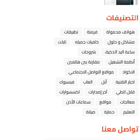
التصنيفات
هواتف محمولة
فرمتة
تطبيقات
مشاكل و حلول
خلفيات جميله
تابلت
ﺳﺎﻋﺔ ﺍﻟﻴﺪ ﺍﻟﺬﻛﻴﺔ،
شروحات
أنظمة التشغيل
مقارنة بين هاتفين
الاكواد
مواقع التواصل الاجتماعي
اخبار التقنية
ﺁﺑﻞ
العاب
فيسبوك
قابل للطي
آخر إصدارات
اكسسوارات
معالجات
مواقع
سماعات الأذن
التعليم
حماية
صيانة
تواصل معنا