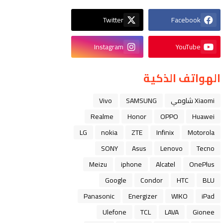
Twitter
Facebook
Instagram
YouTube
الهواتف الذكية
Xiaomi شاومي
SAMSUNG
Vivo
Realme
Honor
OPPO
Huawei
LG
nokia
ZTE
Infinix
Motorola
SONY
Asus
Lenovo
Tecno
Meizu
iphone
Alcatel
OnePlus
Google
Condor
HTC
BLU
Panasonic
Energizer
WIKO
iPad
Ulefone
TCL
LAVA
Gionee