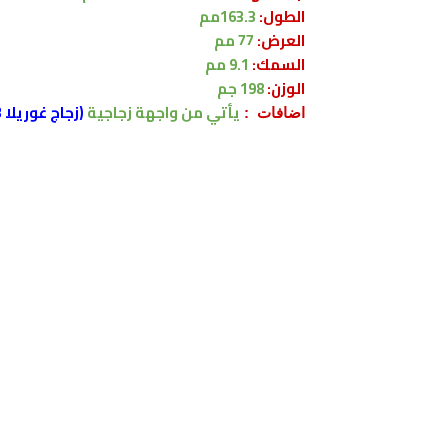
الطول:
163.3مم
العرض:
77 مم
السمك:
9.1 مم
الوزن:
198 جم
يأتي
من واجهة زجاجية
(زجاج غوريلا 3)
اضافات :