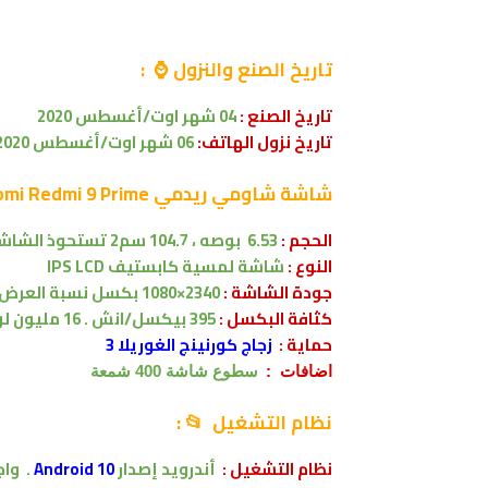
تاريخ الصنع والنزول ⌚ :
تاريخ الصنع :
04 شهر اوت/أغسطس 2020
تاريخ نزول الهاتف:
06 شهر اوت/أغسطس 2020
شاشة شاومي
ريدمي Xiaomi Redmi 9 Prime
الحجم
:
6.53 بوصه
،
104.7 سم2
تستحوذ الشاشة على 
النوع :
شاشة لمسية
كابستيف
IPS LCD
جودة الشاشة :
2340×1080 بكسل
نسبة العرض 19.5:9
كثافة البكسل :
395 بيكسل/انش . 16 مليون لون .
حماية :
زجاج كورنينج الغوريلا 3
اضافات :
سطوع شاشة 400 شمعة
نظام التشغيل 📂
:
نظام التشغيل
:
أندرويد إصدار
Android 10
.
وا