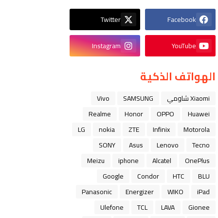
Twitter
Facebook
Instagram
YouTube
الهواتف الذكية
Xiaomi شاومي
SAMSUNG
Vivo
Realme
Honor
OPPO
Huawei
LG
nokia
ZTE
Infinix
Motorola
SONY
Asus
Lenovo
Tecno
Meizu
iphone
Alcatel
OnePlus
Google
Condor
HTC
BLU
Panasonic
Energizer
WIKO
iPad
Ulefone
TCL
LAVA
Gionee