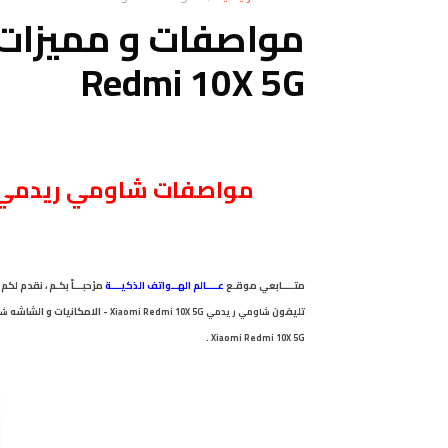
Redmi 10X 5G
مواصفات شاومي ريدمي 10 اكس 5 جي aomi Redmi 10X 5G
متــــابعي
موقـع
عــــالم الهــواتف الذكيـــة
مرْحبـــاً بكـم ، نقدم 
تليفون
- الامكانيات و الشاشه
شاومي
ريدمي Xiaomi Redmi 10X 5G
شا
.
Xiaomi Redmi 10X 5G