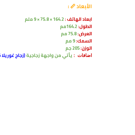
الأبعاد 📏 :
ابعاد الهاتف :
164.2 × 75.8 × 9 ملم
الطول:
164.2مم
العرض:
75.8 مم
السمك:
9 مم
الوزن:
205 جم
يأتي
من واجهة زجاجية
(زجاج غوريلا 5)
اضافات :