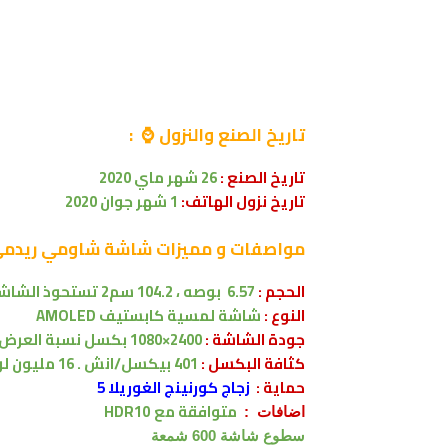
تاريخ الصنع والنزول ⌚ :
تاريخ الصنع :
26 شهر ماي 2020
تاريخ نزول الهاتف:
1 شهر جوان 2020
مواصفات
و مميزات شاشة شاومي
ريدمي Redmi 10X 5G
الحجم
:
6.57 بوصه
،
104.2 سم2
تستحوذ الشاشة على 
النوع :
شاشة لمسية
كابستيف
AMOLED
جودة الشاشة :
2400×1080 بكسل
نسبة العرض 20:9
كثافة البكسل :
401 بيكسل/انش . 16 مليون لون .
حماية :
زجاج كورنينج الغوريلا 5
متوافقة
مع
HDR10
اضافات :
سطوع شاشة 600 شمعة