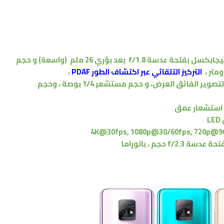
بفتحة عدسة f/1.8
بعد بؤري 26 ملم
(واسعة)
و حجم
،
التركيز التلقائي عبر اكتشاف الطور PDAF
،
لتصوير
الفائق العرض
،
و حجم مستشعر 1/4 بوصة ،
وحجم
ا
ستشعار عمق
L
4K@30fps, 1080p@30/60fps, 720p@9
تحة عدسة f/2.3
حجم ،
بانوراما