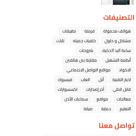
التصنيفات
هواتف محمولة
فرمتة
تطبيقات
مشاكل و حلول
خلفيات جميله
تابلت
ﺳﺎﻋﺔ ﺍﻟﻴﺪ ﺍﻟﺬﻛﻴﺔ،
شروحات
أنظمة التشغيل
مقارنة بين هاتفين
الاكواد
مواقع التواصل الاجتماعي
اخبار التقنية
ﺁﺑﻞ
العاب
فيسبوك
قابل للطي
آخر إصدارات
اكسسوارات
معالجات
مواقع
سماعات الأذن
التعليم
حماية
صيانة
تواصل معنا