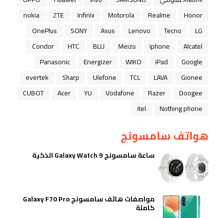
nokia
ZTE
Infinix
Motorola
Realme
Honor
OnePlus
SONY
Asus
Lenovo
Tecno
LG
Condor
HTC
BLU
Meizu
iphone
Alcatel
Panasonic
Energizer
WIKO
iPad
Google
evertek
Sharp
Ulefone
TCL
LAVA
Gionee
CUBOT
Acer
YU
Vodafone
Razer
Doogee
itel
Nothing phone
هواتف سامسونج
ساعة سامسونج Galaxy Watch 9 الذكية
مواصفات هاتف سامسونج Galaxy F70 Pro
كاملة