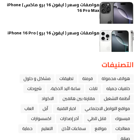
مواصفات وسعر ( ايفون 16 برو ماكس ) iPhone
16 Pro Max
مواصفات وسعر ( ايفون 16 برو ) iPhone 16 Pro
التصنيفات
هواتف محمولة
فرمتة
تطبيقات
مشاكل و حلول
خلفيات جميله
تابلت
ﺳﺎﻋﺔ ﺍﻟﻴﺪ ﺍﻟﺬﻛﻴﺔ،
شروحات
أنظمة التشغيل
مقارنة بين هاتفين
الاكواد
مواقع التواصل الاجتماعي
اخبار التقنية
ﺁﺑﻞ
العاب
فيسبوك
قابل للطي
آخر إصدارات
اكسسوارات
معالجات
مواقع
سماعات الأذن
التعليم
حماية
صيانة