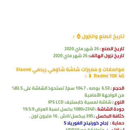
تاريخ الصنع والنزول ⌚ :
تاريخ الصنع :
26 شهر ماي 2020
تاريخ نزول الهاتف:
26 شهر ماي 2020
مواصفات
و مميزات شاشة شاومي
ريدمي Xiaomi
:
📱
Redmi 10X 4G
الحجم
:
6.53 بوصه
،
104.7 سم2
تستحوذ الشاشة على 83.5%
من
الواجهة الأمامية
النوع :
شاشة لمسية
كابستيف
IPS LCD
جودة الشاشة :
2340×1080 بكسل
نسبة العرض 19.5:9
كثافة البكسل :
395 بيكسل/انش . 16 مليون لون .
حماية :
زجاج كورنينج الغوريلا 5
متوافقة
مع
HDR10
اضافات :