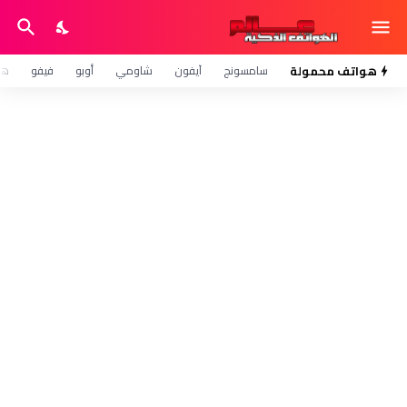
هواتف محمولة
سامسونج
آيفون
شاومي
أوبو
فيفو
هو