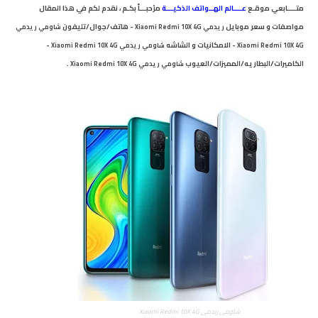
متــــابعي
موقـع
عــــالم الهــواتف الذكيـــة
مرْحبـــاً بكـم ، نقدم لكم في هذا المقال
مواصفات و سعر موبايل
- هاتف/جوال/تليفون
ريدمي Xiaomi Redmi 10X 4G
شاومي
ريدمي
- الامكانيات و الشاشه
-
Xiaomi Redmi 10X 4G
شاومي
ريدمي Xiaomi Redmi 10X 4G
الكاميرات/البطاريه/المميزات/العيوب
.
شاومي
ريدمي Xiaomi Redmi 10X 4G
شاومي ريدمي Xiaomi Redmi 10X 4G