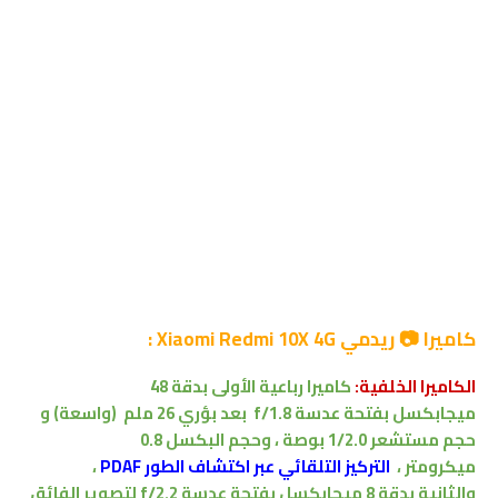
كاميرا 📷 ريدمي Xiaomi Redmi 10X 4G :
الكاميرا الخلفية:
كاميرا
رباعية الأولى بدقة 48
ميجابكسل
بفتحة عدسة f/1.8
بعد بؤري 26 ملم
(واسعة)
و
حجم مستشعر 1/2.0 بوصة ،
وحجم البكسل 0.8
ميكرومتر
،
التركيز التلقائي عبر اكتشاف الطور PDAF
،
والثانية بدقة 8 ميجابكسل
بفتحة عدسة f/2.2
لتصوير
الفائق