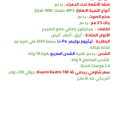
منفذ الأشعة تحت الحمراء :
يدعم
أنواع التنبية الاهتزاز:
MP3، نغمات WAV
اهتزاز
مكبر الصوت :
يدعم
جاك 3.5 مم :
يدعم
اضافات :
ميكرفون إضافي مانع للضجيج
الألوان المتاحة :
أزرق ، أخضر ، أبيض
البطارية
:
ليثيوم بوليمر Li-Po
بسعة
5020
ملي امبير
غير
قابلة للإزالة .
الشحن
:
يدعم
تقنية
الشحن السريع
بقوة 18 واط
الشحن العكسي 9 واط
Quick Charge 3.0
سعر شاومي
ريدمي Xiaomi Redmi 10X 4G
:
حوالي 200 دولار
أمريكي
عند الاعلان