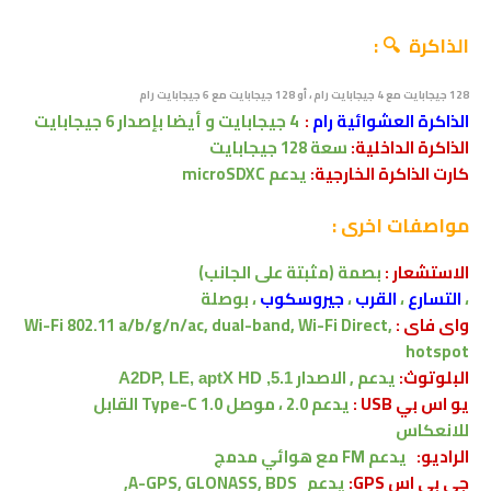
الذاكرة 🔍 :
128 جيجابايت مع 4 جيجابايت رام ، أو 128 جيجابايت مع 6 جيجابايت رام
الذاكرة العشوائية رام
:
4 جيجابايت
و أيضا بإصدار 6 جيجابايت
الذاكرة الداخلية:
سعة
128 جيجابايت
كارت الذاكرة الخارجية:
يدعم
microSDXC
مواصفات اخرى
:
الاستشعار :
بصمة (مثبتة على الجانب)
،
التسارع
،
القرب
،
جيروسكوب
، بوصلة
واى فاى :
Wi-Fi 802.11 a/b/g/n/ac, dual-band, Wi-Fi Direct,
hotspot
البلوتوث:
يدعم , الاصدار
5.1, A2DP, LE, aptX HD
يو اس بي USB
:
يدعم
2.0 ، موصل Type-C 1.0 القابل
للانعكاس
الراديو:
يدعم FM مع هوائي مدمج
جى بى اس GPS:
يدعم A-GPS, GLONASS, BDS,