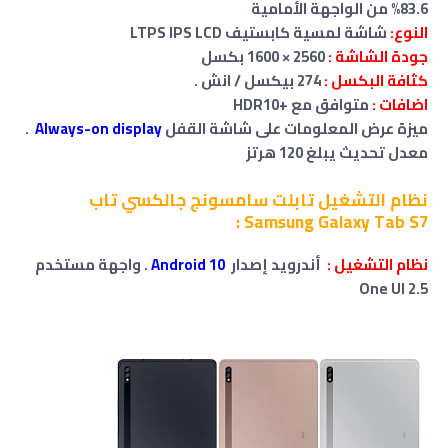
83.6% من الواجهة الأمامية
النوع:
شاشة لمسية كابستيف LTPS IPS LCD
جودة الشاشة :
2560 × 1600 بكسل
كثافة البكسل :
274 بيكسل / انش .
اضافات :
متوافق مع +HDR10
ميزة عرض المعلومات على شاشة القفل
Always-on display
.
معدل تحديث يبلغ 120 هرتز
نظام التشغيل تابلت سامسونج جالكسي تاب
Samsung Galaxy Tab S7 :
نظام التشغيل :
أندرويد إصدار
Android 10
. واجهة مستخدم
One UI 2.5