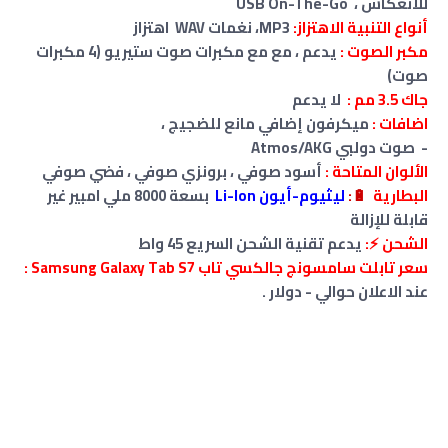
للانعكاس
،
USB On-The-Go
أنواع التنبية الاهتزاز:
MP3، نغمات WAV اهتزاز
مكبر الصوت :
يدعم ، مع مع مكبرات صوت ستيريو (4 مكبرات
صوت)
جاك 3.5 مم :
لا
يدعم
اضافات :
ميكرفون إضافي مانع للضجيج ،
- صوت دولبي Atmos/AKG
الألوان المتاحة :
أسود صوفي ، برونزي صوفي ، فضي صوفي
البطارية
🔋
:
ليثيوم-أيون Li-Ion
بسعة 8000 ملي امبير غير
قابلة للإزالة
الشحن ⚡:
يدعم تقنية الشحن السريع 45 واط
سعر تابلت سامسونج جالكسي تاب Samsung Galaxy Tab S7 :
عند الاعلان حوالي - دولار .