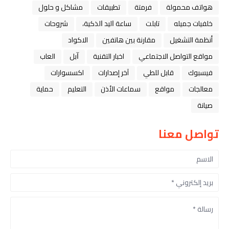
هواتف محمولة
فرمتة
تطبيقات
مشاكل و حلول
خلفيات جميله
تابلت
ﺳﺎﻋﺔ ﺍﻟﻴﺪ ﺍﻟﺬﻛﻴﺔ،
شروحات
أنظمة التشغيل
مقارنة بين هاتفين
الاكواد
مواقع التواصل الاجتماعي
اخبار التقنية
ﺁﺑﻞ
العاب
فيسبوك
قابل للطي
آخر إصدارات
اكسسوارات
معالجات
مواقع
سماعات الأذن
التعليم
حماية
صيانة
تواصل معنا