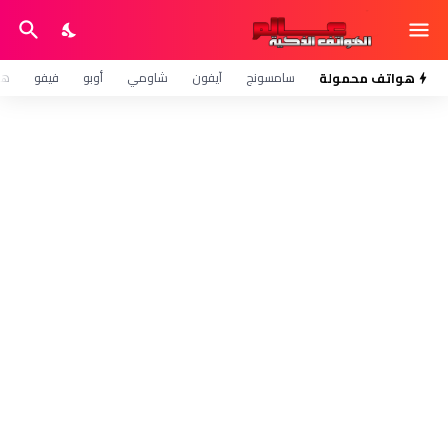
هواتف محمولة
سامسونج
آيفون
شاومي
أوبو
فيفو
هو