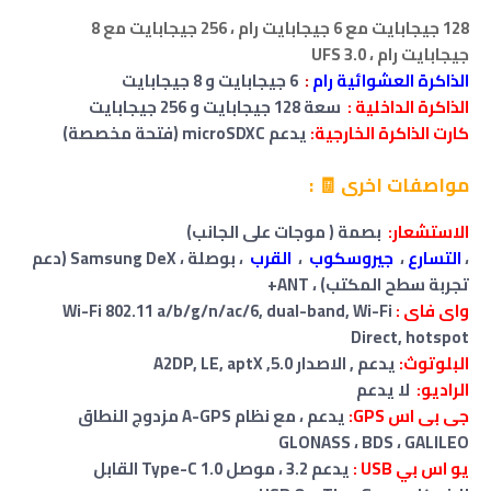
128 جيجابايت مع 6 جيجابايت رام ،
256 جيجابايت مع 8
جيجابايت رام ، UFS 3.0
الذاكرة العشوائية رام
:
6 جيجابايت
و
8 جيجابايت
الذاكرة الداخلية :
سعة 128 جيجابايت و
256 جيجابايت
كارت الذاكرة الخارجية:
يدعم microSDXC (فتحة مخصصة)
مواصفات اخرى 🧾 :
الاستشعار:
بصمة (
موجات على الجانب)
،
التسارع
،
جيروسكوب
،
القرب
، بوصلة ، Samsung DeX (دعم
تجربة سطح المكتب) ، ANT+
واى فاى :
Wi-Fi 802.11 a/b/g/n/ac/6, dual-band, Wi-Fi
Direct, hotspot
البلوتوث:
يدعم , الاصدار 5.0, A2DP, LE, aptX
الراديو:
لا يدعم
جى بى اس GPS:
يدعم ، مع نظام A-GPS مزدوج النطاق
GLONASS ، BDS ، GALILEO
يو اس بي USB :
يدعم 3.2 ، موصل Type-C 1.0 القابل