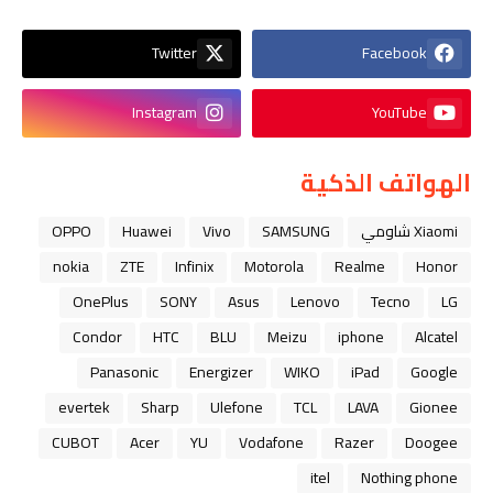
Twitter
Facebook
Instagram
YouTube
الهواتف الذكية
Xiaomi شاومي
SAMSUNG
Vivo
Huawei
OPPO
nokia
ZTE
Infinix
Motorola
Realme
Honor
OnePlus
SONY
Asus
Lenovo
Tecno
LG
Condor
HTC
BLU
Meizu
iphone
Alcatel
Panasonic
Energizer
WIKO
iPad
Google
evertek
Sharp
Ulefone
TCL
LAVA
Gionee
CUBOT
Acer
YU
Vodafone
Razer
Doogee
itel
Nothing phone