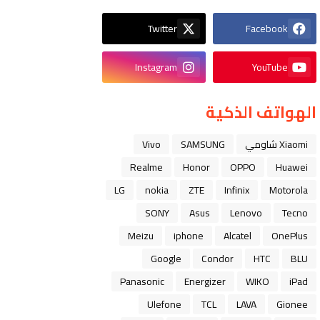
Twitter
Facebook
Instagram
YouTube
الهواتف الذكية
Xiaomi شاومي
SAMSUNG
Vivo
Realme
Honor
OPPO
Huawei
LG
nokia
ZTE
Infinix
Motorola
SONY
Asus
Lenovo
Tecno
Meizu
iphone
Alcatel
OnePlus
Google
Condor
HTC
BLU
Panasonic
Energizer
WIKO
iPad
Ulefone
TCL
LAVA
Gionee