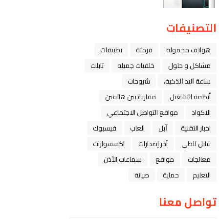
التصنيفات
هواتف محمولة
فرمتة
تطبيقات
مشاكل و حلول
خلفيات جميله
تابلت
ﺳﺎﻋﺔ ﺍﻟﻴﺪ ﺍﻟﺬﻛﻴﺔ،
شروحات
أنظمة التشغيل
مقارنة بين هاتفين
الاكواد
مواقع التواصل الاجتماعي
اخبار التقنية
ﺁﺑﻞ
العاب
فيسبوك
قابل للطي
آخر إصدارات
اكسسوارات
معالجات
مواقع
سماعات الأذن
التعليم
حماية
صيانة
تواصل معنا