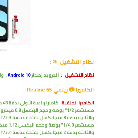
مواصفات
نظام التشغيل 📂 :
نظام التشغيل
:
أندرويد
إصدار
Android 10
.
وا
الكاميرا 📷 ريلمي Realme 6S :
الكاميرا الخلفية:
كاميرا رباعية الأولى بدقة 48 ميجابكسل بفتحة عدسة f/1.8 (واسعة)
مستشعر
1/2"
بوصة
وحجم البكسل 0.8 ميكرومتر ،
والثانية بدقة 8 ميجابكسل بفتحة عدسة f/2.3
مستشعر
1/4.0"
بوصة
وحجم البكسل 1.12 ميكرومتر
والثالثة بدقة 2 ميجابكسل بفتحة عدسة f/2.4