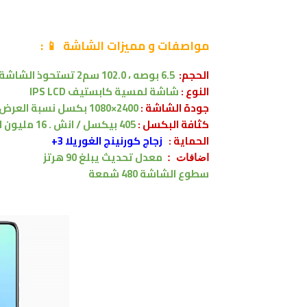
مواصفات
و مميزات الشاشة
📱
:
الحجم:
6.5 بوصه
، 102.0 سم2 تستحوذ الشاشة على 84.1% من الواجهة الأمامية
النوع :
شاشة لمسية
كابستيف
IPS LCD
جودة الشاشة :
2400×1080 بكسل
نسبة العرض 20:9
كثافة البكسل :
405 بيكسل / انش . 16 مليون لون .
الحماية :
زجاج كورنينج الغوريلا 3+
معدل تحديث يبلغ 90 هرتز
اضافات :
سطوع الشاشة 480 شمعة