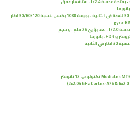
،
بفتحة عدسة f/2.4
، ستشعار عمق
بجودة
1080 بكسل بنسبة 30/60/120 اطار
ة f/2.0
،
بعد بؤري 26 ملم
،
و حجم
و HDR
،
بانورما
Mediatek MT6
تكنولوجيا 12 نانومتر