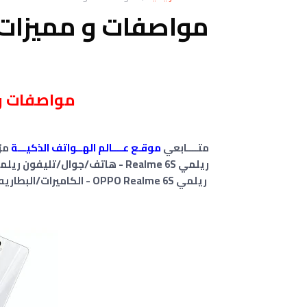
مواصفات و مميزات هاتف 
مواصفات
ري
متــــابعي
موقـع عــــالم الهــواتف الذكيـــة
مر
ريلمي
Realme 6S
OPPO
- الكاميرات/البطاريه/الم