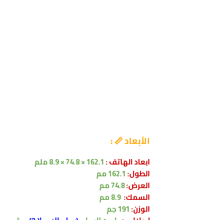
الأبعاد 📏 :
ابعاد الهاتف :
162.1 × 74.8 × 8.9 ملم
الطول:
162.1 مم
العرض:
74.8 مم
السمك:
8.9 مم
الوزن:
191 جم