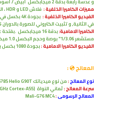
و عدسة رابعة بدقة 2 ميجابكسل
أبيض / أسود 
مميزات الكاميرا الخلفية :
فلاش LED
و HDR ، البانورما
الفيديو الكاميرا الخلفية :
بجودة 4K بكسل في 30 لقطة في الثانية ،
في الثانية
,
و تثبيت الكتروني للصورة بالدوران
gyro-EIS
الكاميرا الامامية:
بدقة 16 ميجابكسل
.
بفتحة عدس
مستشعر
1/3.06"
بوصة
وحجم البكسل 1.0 ميكرومتر
الفيديو الكاميرا
الامامية
:
بجودة 1080 بكسل بنسبة 30 اطار في الثانية
المعالج 💿 :
نوع المعالج
:
من نوع ميدياتك
785 Helio G90T
سرعة المعالج :
ثماني النواة
(2x2.05 GHz Cortex-A76 & 6x2.0 GHz Cortex-A55)
المعالج الرسومى
:
Mali-G76 MC4