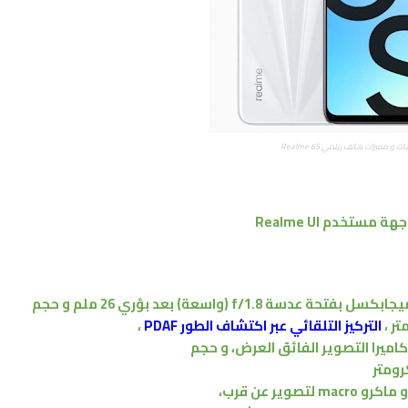
 و مميزات هاتف ريلمي Realme 6S
جهة مستخدم
Realme UI
بعد بؤري 26 ملم
و حجم
التركيز التلقائي عبر اكتشاف الطور PDAF
،
كاميرا التصوير الفائق العرض
،
و حجم
و
ماكرو
macro
لتصوير عن قرب،