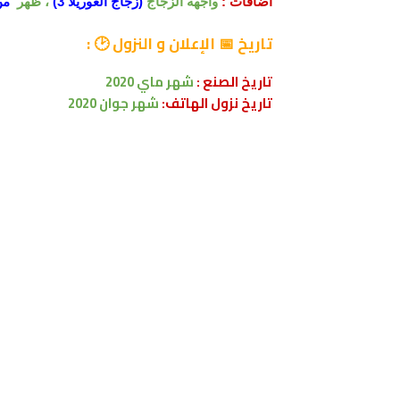
اضافات :
واجهة الزجاج
(زجاج الغوريلا 3)
، ظهر
من
تاريخ
📅 الإعلان و النزول 🕑
:
تاريخ الصنع :
شهر ماي
2020
تاريخ نزول الهاتف:
شهر جوان 2020