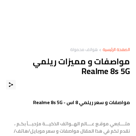
الصفحة الرئيسية
هواتف محمولة
مواصفات و مميزات ريلمي
Realme 8s 5G
مواصفات و سعر ريلمي 8 اس - Realme 8s 5G
متــــابعي موقـع عــــالم الهــواتف الذكيـــة مرْحبـــاً بكـم ،
نقدم لكم في هذا المقال مواصفات و سعر موبايل/هاتف/