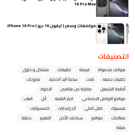
16 Pro Max
مواصفات وسعر ( ايفون 16 برو ) iPhone 16 Pro
التصنيفات
هواتف محمولة
فرمتة
تطبيقات
مشاكل و حلول
خلفيات جميله
تابلت
ﺳﺎﻋﺔ ﺍﻟﻴﺪ ﺍﻟﺬﻛﻴﺔ،
شروحات
أنظمة التشغيل
مقارنة بين هاتفين
الاكواد
مواقع التواصل الاجتماعي
اخبار التقنية
ﺁﺑﻞ
العاب
فيسبوك
قابل للطي
آخر إصدارات
اكسسوارات
معالجات
مواقع
سماعات الأذن
التعليم
حماية
صيانة