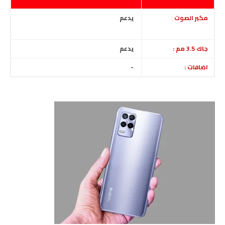
مكبر الصوت
:
يدعم
جاك 3.5 مم :
يدعم
اضافات :
-