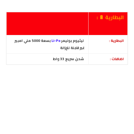
البطارية 🔋 :
البطارية :
ليثيوم بوليمر
Li-Po
بسعة 5000 ملي امبير
غير قابلة للإزالة
اضافات :
شحن سريع 33 واط