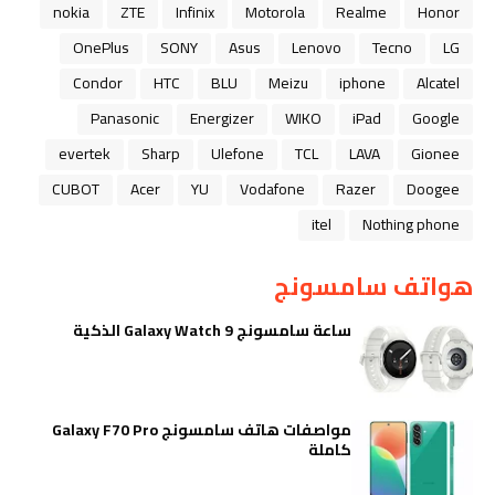
nokia
ZTE
Infinix
Motorola
Realme
Honor
OnePlus
SONY
Asus
Lenovo
Tecno
LG
Condor
HTC
BLU
Meizu
iphone
Alcatel
Panasonic
Energizer
WIKO
iPad
Google
evertek
Sharp
Ulefone
TCL
LAVA
Gionee
CUBOT
Acer
YU
Vodafone
Razer
Doogee
itel
Nothing phone
هواتف سامسونج
ساعة سامسونج Galaxy Watch 9 الذكية
مواصفات هاتف سامسونج Galaxy F70 Pro
كاملة