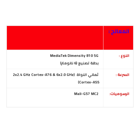
المعالج :
النوع :
MediaTek Dimensity 810 5G
بدقة تصنيع (6 نانومتر)
السرعة :
ثماني النواة (2x2.4 GHz Cortex-A76 & 6x2.0 GHz
Cortex-A55)
الرسوميات:
Mali-G57 MC2