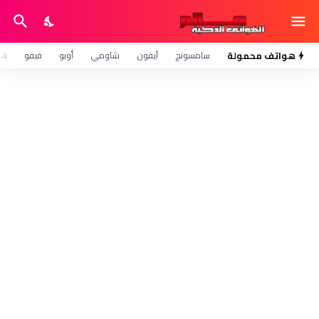
هواتف محمولة
سامسونج
آيفون
شاومي
أوبو
فيفو
هو