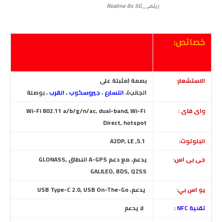
ريلمي Realme 8s 5G
خصائص:
الاستشعار:
بصمة (مثبتة على
الجانب)،
التسارع
،
جيروسكوب
،
القرب
، بوصلة
واى فاى :
Wi-Fi 802.11 a/b/g/n/ac, dual-band, Wi-Fi
Direct, hotspot
البلوتوث:
5.1, A2DP, LE
جى بى اس:
يدعم، مع دعم A-GPS النطاق GLONASS,
GALILEO, BDS, QZSS
يو اس بي:
يدعم، USB Type-C 2.0, USB On-The-Go
تقنية NFC :
لا
يدعم