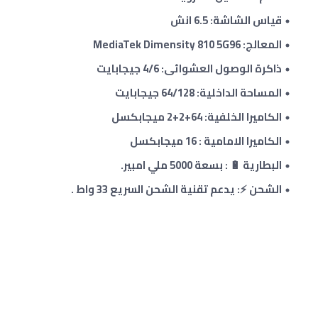
قياس الشاشة: 6.5 انش
المعالج: MediaTek Dimensity 810 5G96
ذاكرة الوصول العشوائى: 4/6 جيجابايت
المساحة الداخلية: 64/128 جيجابايت
الكاميرا الخلفية: 64+2
+
2
ميجابكسل
الكاميرا الامامية : 16 ميجابكسل
البطارية 🔋 : بسعة 5000 ملي امبير.
الشحن ⚡: يدعم تقنية الشحن السريع 33 واط .