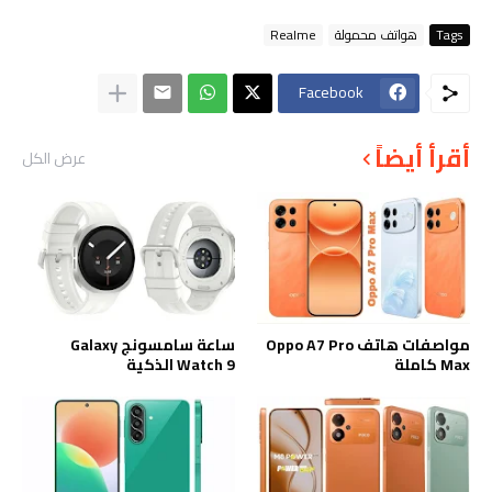
Tags
هواتف محمولة
Realme
Facebook
أقرأ أيضاً
عرض الكل
مواصفات هاتف Oppo A7 Pro
ساعة سامسونج Galaxy
Max كاملة
Watch 9 الذكية