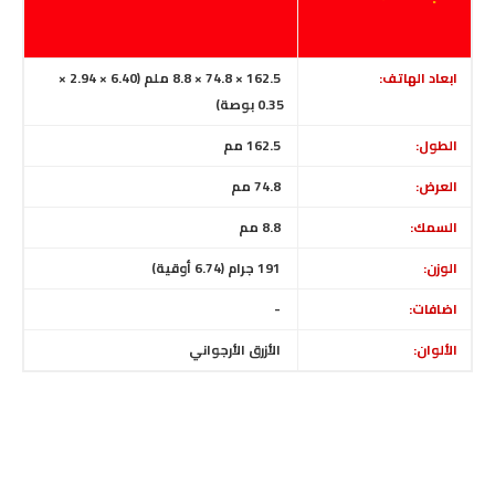
ابعاد الهاتف:
162.5 × 74.8 × 8.8 ملم (6.40 × 2.94 ×
0.35 بوصة)
الطول:
162.5 مم
العرض:
74.8 مم
السمك:
8.8 مم
الوزن:
191 جرام (6.74 أوقية)
اضافات:
-
الألوان:
الأزرق الأرجواني