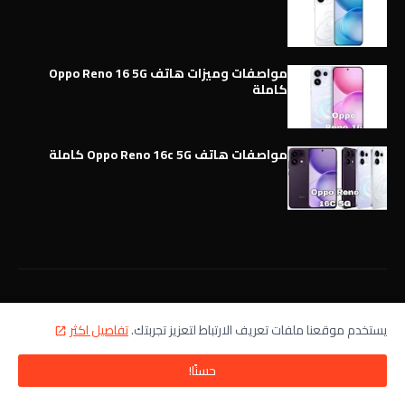
مواصفات وميزات هاتف Oppo Reno 16 5G
كاملة
مواصفات هاتف Oppo Reno 16c 5G كاملة
يستخدم موقعنا ملفات تعريف الارتباط لتعزيز تجربتك.
تفاصيل اكثر
حسنًا!
عالم الهواتف الذكية World of Mobile - ﺗﻬﺘﻢ ﺑﻤﺠﺎﻝ الهواتف الذكية ،
تقدم اخبار الهواتف الذكية أول بأول،