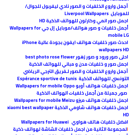
أجمل واروع الخلفيات و الصور نادي ليفربول للجوال/
للموبايل Liverpool Wallpapers
اجمل صور انمي وكارتون للهواتف الذكية HD
ﺃجمل خلفيات و صور هواتف/موبايل إل جي Wallpapers for
mobile LG
احدث صور خلفيات هواتف ايفون بجودة عالية iPhone
wallpapers HD
احلى صور ورود و صور زهور ‪best photo rose flower‬‏
اجمل صور و خلفيات مدن و مباني للهواتف الذكية
أجمل واروع الخلفيات و الصور لـفريق الترجي الرياضي
التونسي للهواتف الذكية Espérance sportive de tunis
اجمل خلفيات هواتف أوبو Wallpapers for mobile Oppo
ﺻﻮﺭ جميلة ﻣﻦ ﺃﺟﻤﻞ ﺧﻠﻔﻴﺎﺕ ﺍﻟﻬﻮﺍﺗﻒ ﺍﻟﺬﻛﻴﺔ
اجمل خلفيات هواتف ميزو Wallpapers for mobile Meizu
اجمل خلفيات هواتف شاومي الذكية xiaomi best wallpaper
HD
افضل خلفيات هاتف هواوي Wallpapers for Huawei
ا
لمجموعة الثانية من اجمل خلفيات الشاشة لهواتف ذكية