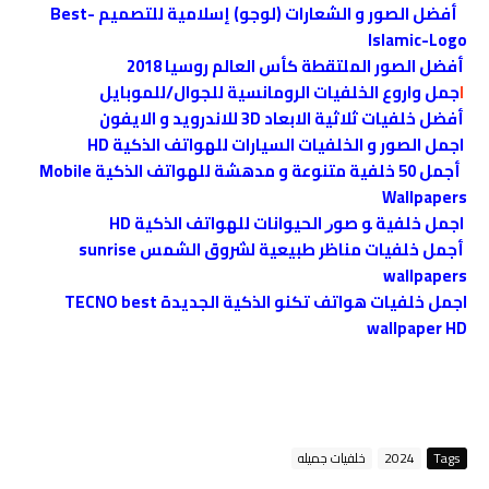
أفضل الصور و الشعارات (لوجو) إسلامية للتصميم Best-
Islamic-Logo
أفضل الصور الملتقطة كأس العالم روسيا 2018
ا
جمل واروع الخلفيات الرومانسية للجوال/للموبايل
أفضل خلفيات ثلاثية الابعاد 3D للاندرويد و الايفون
اجمل الصور و الخلفيات السيارات للهواتف الذكية HD
أجمل 50 خلفية متنوعة و مدهشة للهواتف الذكية Mobile
Wallpapers
اجمل خلفية ﻮ ﺻﻮﺭ الحيوانات للهواتف الذكية HD
أجمل خلفيات مناظر طبيعية لشروق الشمس sunrise
wallpapers
اجمل خلفيات هواتف تكنو الذكية الجديدة TECNO best
wallpaper HD
Tags
2024
خلفيات جميله