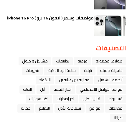
مواصفات وسعر ( ايفون 16 برو ) iPhone 16 Pro
التصنيفات
هواتف محمولة
فرمتة
تطبيقات
مشاكل و حلول
خلفيات جميله
تابلت
ﺳﺎﻋﺔ ﺍﻟﻴﺪ ﺍﻟﺬﻛﻴﺔ،
شروحات
أنظمة التشغيل
مقارنة بين هاتفين
الاكواد
مواقع التواصل الاجتماعي
اخبار التقنية
ﺁﺑﻞ
العاب
فيسبوك
قابل للطي
آخر إصدارات
اكسسوارات
معالجات
مواقع
سماعات الأذن
التعليم
حماية
صيانة