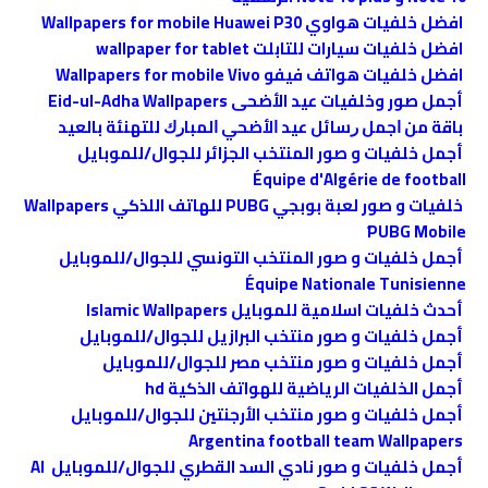
افضل خلفيات هواوي Wallpapers for mobile Huawei P30
افضل خلفيات سيارات للتابلت wallpaper for tablet
افضل خلفيات هواتف فيفو Wallpapers for mobile Vivo
أجمل صور وخلفيات عيد الأضحى Eid-ul-Adha Wallpapers
ﺑﺎﻗﺔ ﻣﻦ ﺍﺟﻤﻞ ﺭﺳﺎﺋﻞ ﻋﻴﺪ ﺍﻷﺿﺤﻲ ﺍﻟﻤﺒﺎﺭﻙ ﻟﻠﺘﻬﻨﺌﺔ بالعيد
أجمل خلفيات و صور المنتخب الجزائر للجوال/للموبايل
Équipe d'Algérie de football
خلفيات و صور لعبة بوبجي PUBG للهاتف اللذكي Wallpapers
ًPUBG Mobile
أجمل خلفيات و صور المنتخب التونسي للجوال/للموبايل
Équipe Nationale Tunisienne
أحدث خلفيات اسلامية للموبايل Islamic Wallpapers
أجمل خلفيات و صور منتخب البرازيل للجوال/للموبايل
أجمل خلفيات و صور منتخب مصر للجوال/للموبايل
أجمل الخلفيات الرياضية للهواتف الذكية hd
أجمل خلفيات و صور منتخب الأرجنتين للجوال/للموبايل
Argentina football team Wallpapers
أجمل خلفيات و صور نادي السد القطري للجوال/للموبايل Al