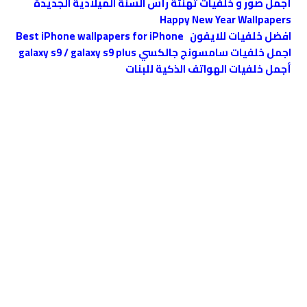
أجمل صور و خلفيات تهنئة رأس السنة الميلادية الجديدة
Happy New Year Wallpapers
افضل خلفيات للايفون Best iPhone wallpapers for iPhone
اجمل خلفيات سامسونج جالكسي galaxy s9 / galaxy s9 plus
أجمل خلفيات الهواتف الذكية للبنات