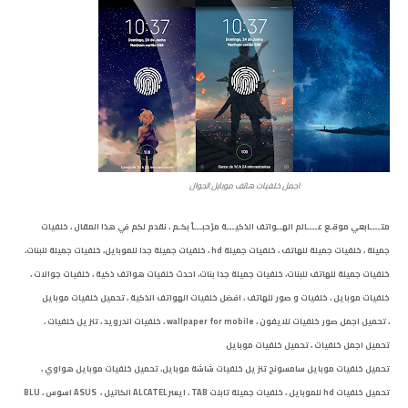
اجمل خلفيات هاتف موبايل الجوال
متــــابعي موقـع عــــالم الهــواتف الذكيـــة مرْحبـــاً بكـم ، نقدم لكم في هذا المقال ، خلفيات
جميلة ، خلفيات جميلة للهاتف ، خلفيات جميلة hd ، خلفيات جميلة جدا للموبايل، خلفيات جميلة للبنات،
خلفيات جميلة للهاتف للبنات، خلفيات جميلة جدا بنات، احدث خلفيات هواتف ذكية ، خلفيات جوالات ،
خلفيات موبايل ، خلفيات و صور للهاتف ، افضل خلفيات الهواتف الذكية ، تحميل خلفيات موبايل
، تحميل اجمل صور خلفيات للايفون ، wallpaper for mobile ، خلفيات اندرويد ، تنزيل خلفيات ،
تحميل اجمل خلفيات ، تحميل خلفيات موبايل
تحميل خلفيات موبايل سامسونج تنزيل خلفيات شاشة موبايل، تحميل خلفيات موبايل هواوي ،
تحميل خلفيات hd للموبايل ، خلفيات جميلة تابلت TAB ، ايسرALCATEL الكاتيل ، ASUS اسوس ، BLU