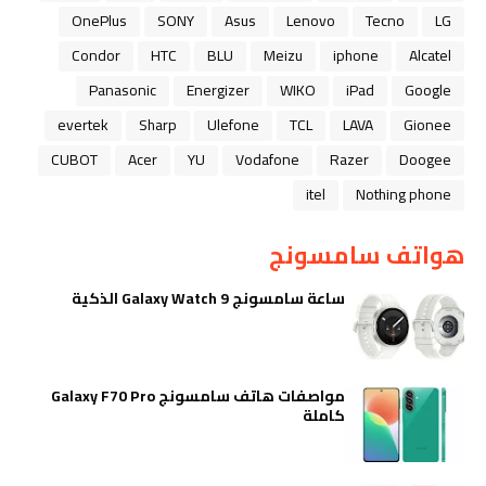
OnePlus
SONY
Asus
Lenovo
Tecno
LG
Condor
HTC
BLU
Meizu
iphone
Alcatel
Panasonic
Energizer
WIKO
iPad
Google
evertek
Sharp
Ulefone
TCL
LAVA
Gionee
CUBOT
Acer
YU
Vodafone
Razer
Doogee
itel
Nothing phone
هواتف سامسونج
ساعة سامسونج Galaxy Watch 9 الذكية
مواصفات هاتف سامسونج Galaxy F70 Pro
كاملة