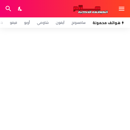
هواتف محمولة
سامسونج
آيفون
شاومي
أوبو
فيفو
هو