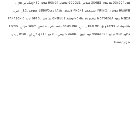
بلو ، CONDOR كوندور ، GIONEE جيوني ، GOOGLE جوجل ، HONOR هونر ، HTC إتش تي سي ،
HUAWEI هواوى ، INFINIX انفنيكس ، IPHONE آيفون ، LAVA لافاLENOVO لينوفو ، LG إل جي ،
MEIZU ميزو ، MOTOROLA موتورولا ، NOKIA نوكيا ، ONEPLUS ون بلس ، OPPO أوبو ، PANASONIC
باناسونيك ، RAZER ريزر ، REALME ريلمي ، SAMSUNG سامسونج جالاكسي ، SONY سوني ، TECNO
تكنو ، VIVO فيفو ، VODAFONE فودافون ، XIAOMI شاومي ، YU يو ، ZTE زد تي إي ، WIKO ويكو،
هونر Honor.