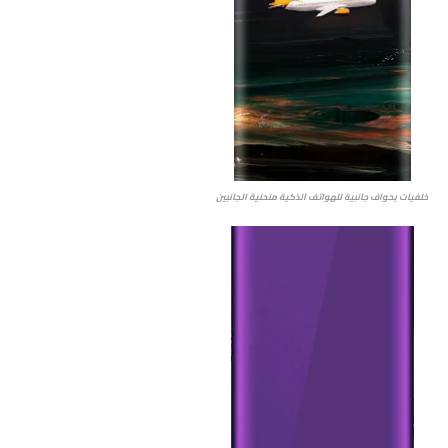
خلفيات بحواف جانبية للهواتف الذكية منحنية الجانبين