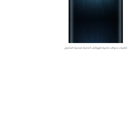
خلفيات بحواف جانبية للهواتف الذكية منحنية الجانبين