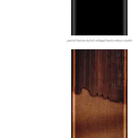
خلفيات بحواف جانبية للهواتف الذكية منحنية الجانبين