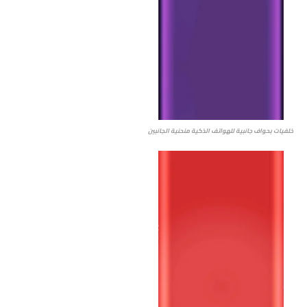
خلفيات بحواف جانبية للهواتف الذكية منحنية الجانبين