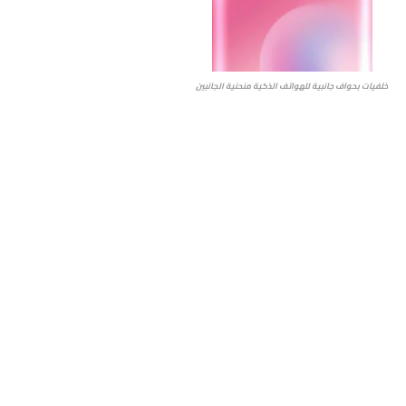
خلفيات بحواف جانبية للهواتف الذكية منحنية الجانبين