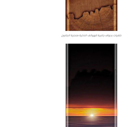
خلفيات بحواف جانبية للهواتف الذكية منحنية الجانبين