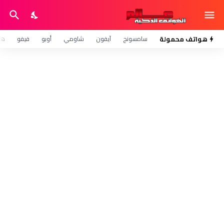
هواتف محمولة
سامسونج
آيفون
شاومي
أوبو
فيفو
هو