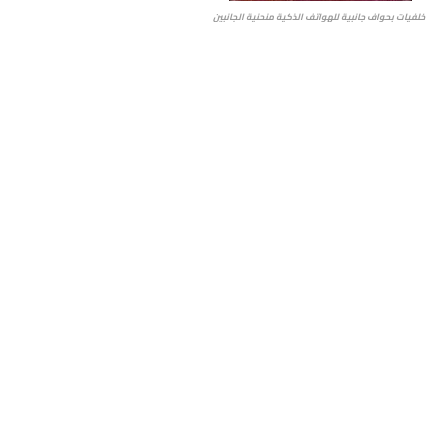
خلفيات بحواف جانبية للهواتف الذكية منحنية الجانبين