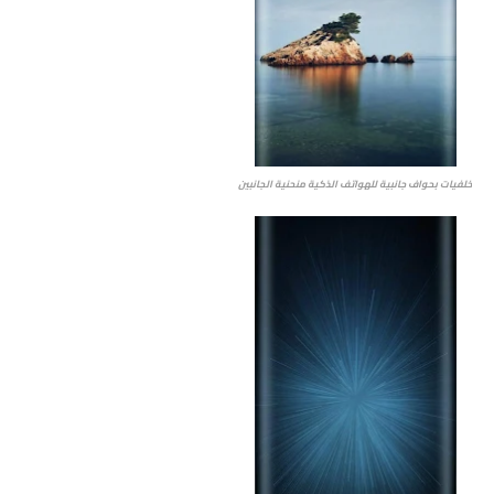
خلفيات بحواف جانبية للهواتف الذكية منحنية الجانبين