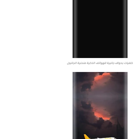
خلفيات بحواف جانبية للهواتف الذكية منحنية الجانبين