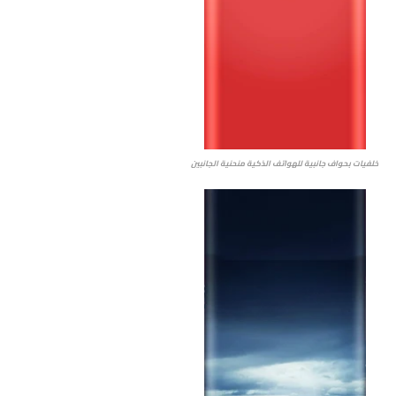
خلفيات بحواف جانبية للهواتف الذكية منحنية الجانبين