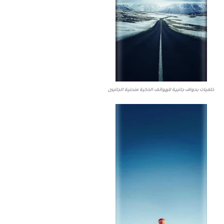
خلفيات بحواف جانبية للهواتف الذكية منحنية الجانبين