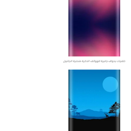
خلفيات بحواف جانبية للهواتف الذكية منحنية الجانبين