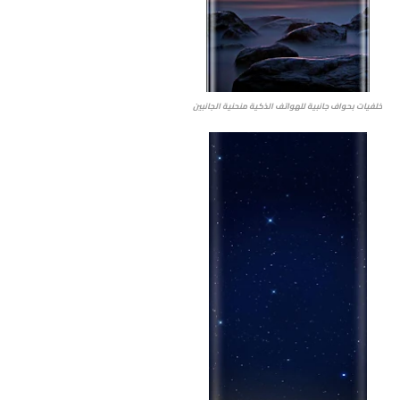
خلفيات بحواف جانبية للهواتف الذكية منحنية الجانبين