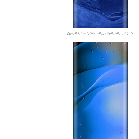
خلفيات بحواف جانبية للهواتف الذكية منحنية الجانبين