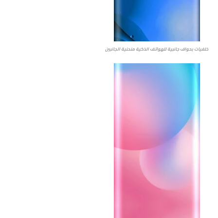
خلفيات بحواف جانبية للهواتف الذكية منحنية الجانبين