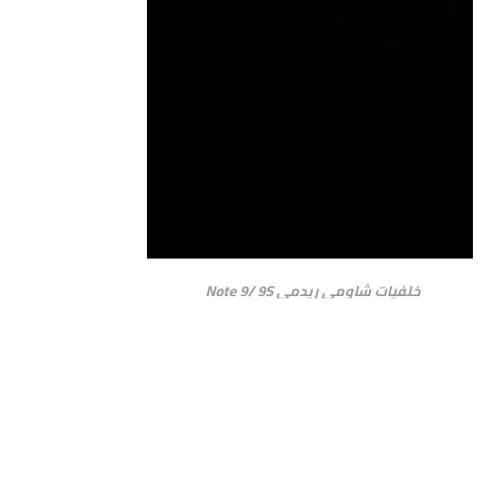
خلفيات شاومي ريدمي Note 9/ 9S