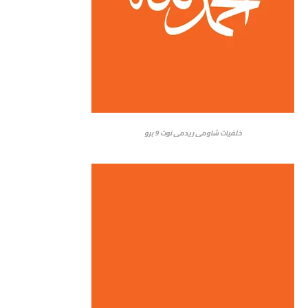
خلفيات شاومي ريدمي نوت 9 برو