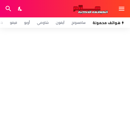
هواتف محمولة
سامسونج
آيفون
شاومي
أوبو
فيفو
هو