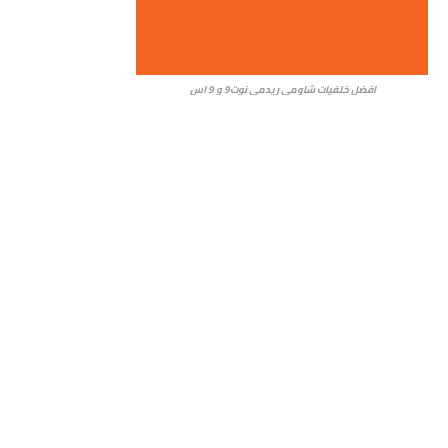
افضل خلفيات شاومي ريدمي نوت9 و 9 اس