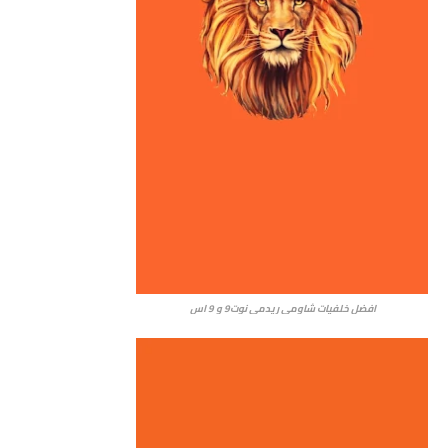
افضل خلفيات شاومي ريدمي نوت9 و 9 اس