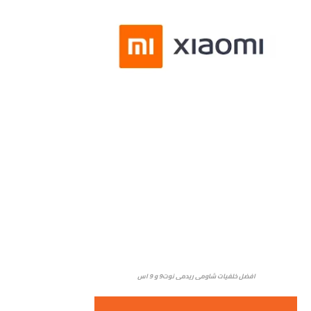
افضل خلفيات شاومي ريدمي نوت9 و 9 اس