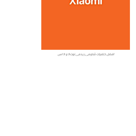
افضل خلفيات شاومي ريدمي نوت9 و 9 اس