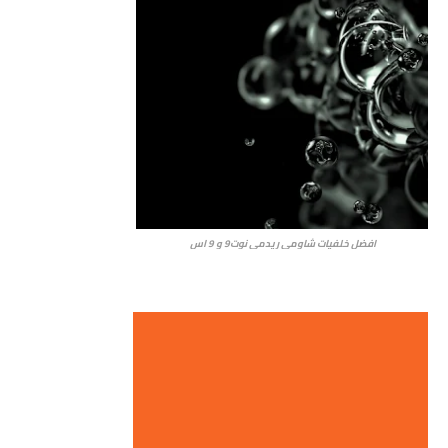
افضل خلفيات شاومي ريدمي نوت9 و 9 اس