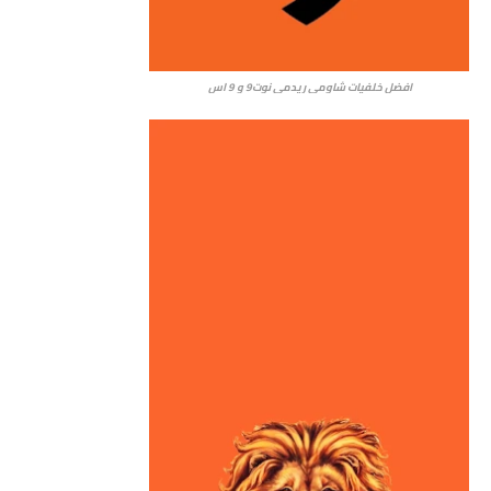
افضل خلفيات شاومي ريدمي نوت9 و 9 اس