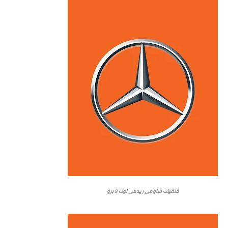
خلفيات شاومي ريدمي نوت 9 برو