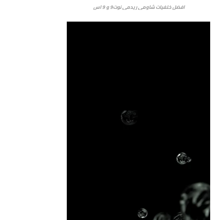
افضل خلفيات شاومي ريدمي نوت9 و 9 اس