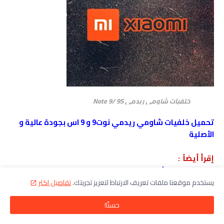
خلفيات شاومي ريدمي Note 9/ 9S
تحميل خلفيات شاومي ريدمي نوت9 و 9 اس بجودة عالية و
الأصلية
إقرأ أيضاً :
افضل خلفيات شاومي ريدمي نوت 9 برو Xiaomi Redmi Note
9 Pro Wallpapers
يستخدم موقعنا ملفات تعريف الارتباط لتعزيز تجربتك.
تفاصيل اكثر
صور بوبجي PUBG Wallpapers
حسنًا!
خلفيات كيوت لشاشة الهاتف الذكي wallpapers cute girly
اجمل خلفيات ألعاب بلاي ستيشن للهواتف الذكية