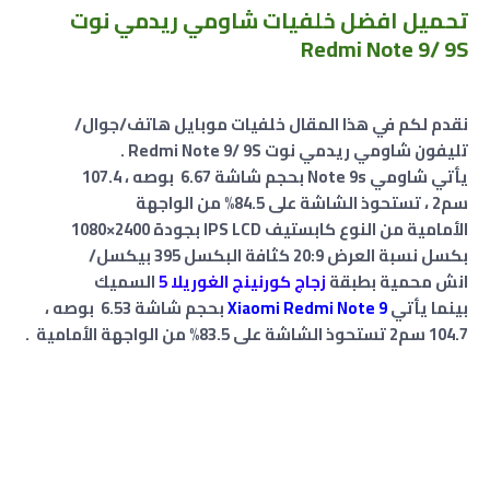
تحميل افضل خلفيات شاومي ريدمي نوت
Redmi Note 9/ 9S
نقدم لكم في هذا المقال خلفيات موبايل هاتف/جوال/
تليفون شاومي ريدمي نوت Redmi Note 9/ 9S .
يأتي شاومي Note 9s بحجم شاشة 6.67 بوصه ، 107.4
سم2 ،
تستحوذ الشاشة على 84.5% من الواجهة
الأمامية من النوع كابستيف IPS LCD بجودة 2400×1080
بكسل نسبة العرض 20:9 كثافة البكسل 395 بيكسل/
انش محمية بطبقة
زجاج كورنينج الغوريلا 5
السميك
بينما يأتي
Xiaomi Redmi Note 9
بحجم شاشة 6.53 بوصه ،
104.7 سم2 تستحوذ الشاشة على 83.5% من الواجهة الأمامية .