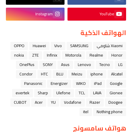
Instagram
YouTube
الهواتف الذكية
Xiaomi شاومي
SAMSUNG
Vivo
Huawei
OPPO
nokia
ZTE
Infinix
Motorola
Realme
Honor
OnePlus
SONY
Asus
Lenovo
Tecno
LG
Condor
HTC
BLU
Meizu
iphone
Alcatel
Panasonic
Energizer
WIKO
iPad
Google
evertek
Sharp
Ulefone
TCL
LAVA
Gionee
CUBOT
Acer
YU
Vodafone
Razer
Doogee
itel
Nothing phone
هواتف سامسونج