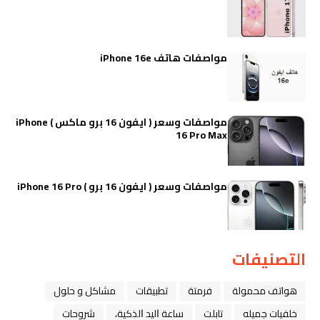
مواصفات هاتف iPhone 16e
مواصفات وسعر ( ايفون 16 برو ماكس ) iPhone
16 Pro Max
مواصفات وسعر ( ايفون 16 برو ) iPhone 16 Pro
التصنيفات
هواتف محمولة
فرمتة
تطبيقات
مشاكل و حلول
خلفيات جميله
تابلت
ﺳﺎﻋﺔ ﺍﻟﻴﺪ ﺍﻟﺬﻛﻴﺔ،
شروحات