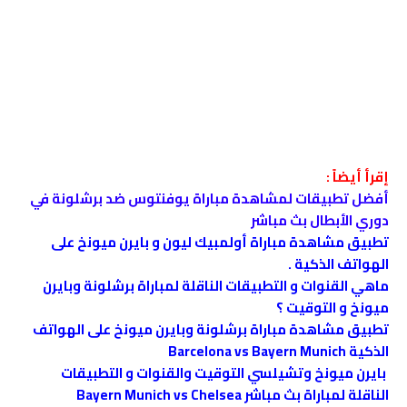
إقرأ أيضاً :
أفضل تطبيقات لمشاهدة مباراة يوفنتوس ضد برشلونة في
دوري الأبطال بث مباشر
تطبيق مشاهدة مباراة أولمبيك ليون و بايرن ميونخ على
الهواتف الذكية .
ماهي القنوات و التطبيقات الناقلة لمباراة برشلونة وبايرن
ميونخ و التوقيت ؟
تطبيق مشاهدة مباراة برشلونة وبايرن ميونخ على الهواتف
الذكية Barcelona vs Bayern Munich
بايرن ميونخ وتشيلسي التوقيت والقنوات و التطبيقات
الناقلة لمباراة بث مباشر Bayern Munich vs Chelsea