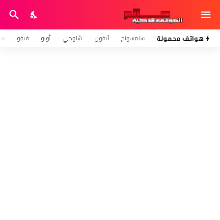
هواتف محمولة
سامسونج
آيفون
شاومي
أوبو
فيفو
هو