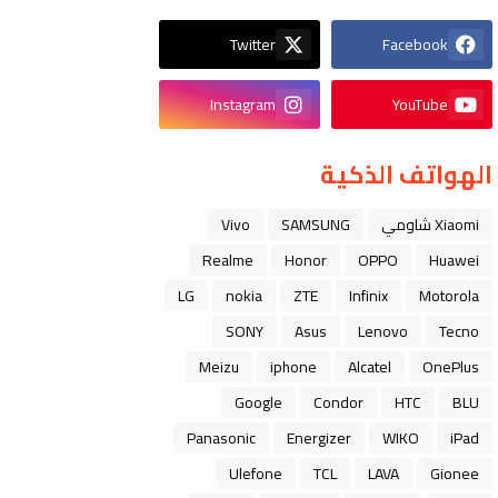
Twitter
Facebook
Instagram
YouTube
الهواتف الذكية
Xiaomi شاومي
SAMSUNG
Vivo
Realme
Honor
OPPO
Huawei
LG
nokia
ZTE
Infinix
Motorola
SONY
Asus
Lenovo
Tecno
Meizu
iphone
Alcatel
OnePlus
Google
Condor
HTC
BLU
Panasonic
Energizer
WIKO
iPad
Ulefone
TCL
LAVA
Gionee