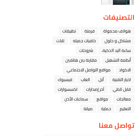
التصنيفات
هواتف محمولة
فرمتة
تطبيقات
مشاكل و حلول
خلفيات جميله
تابلت
ﺳﺎﻋﺔ ﺍﻟﻴﺪ ﺍﻟﺬﻛﻴﺔ،
شروحات
أنظمة التشغيل
مقارنة بين هاتفين
الاكواد
مواقع التواصل الاجتماعي
اخبار التقنية
ﺁﺑﻞ
العاب
فيسبوك
قابل للطي
آخر إصدارات
اكسسوارات
معالجات
مواقع
سماعات الأذن
التعليم
حماية
صيانة
تواصل معنا