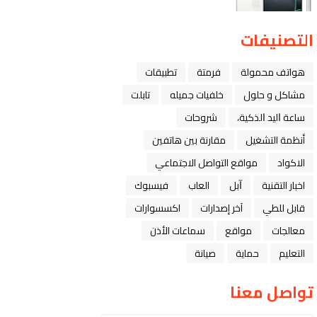
التصنيفات
هواتف محمولة
فرمتة
تطبيقات
مشاكل و حلول
خلفيات جميله
تابلت
ﺳﺎﻋﺔ ﺍﻟﻴﺪ ﺍﻟﺬﻛﻴﺔ،
شروحات
أنظمة التشغيل
مقارنة بين هاتفين
الاكواد
مواقع التواصل الاجتماعي
اخبار التقنية
ﺁﺑﻞ
العاب
فيسبوك
قابل للطي
آخر إصدارات
اكسسوارات
معالجات
مواقع
سماعات الأذن
التعليم
حماية
صيانة
تواصل معنا