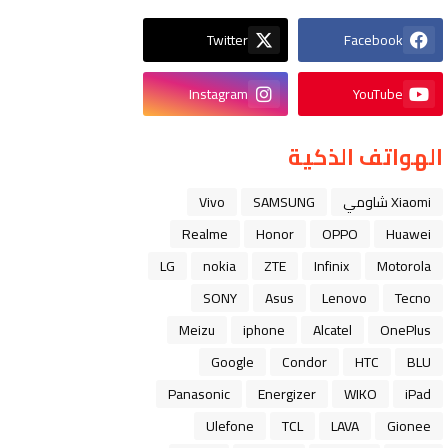
Twitter
Facebook
Instagram
YouTube
الهواتف الذكية
Xiaomi شاومي
SAMSUNG
Vivo
Realme
Honor
OPPO
Huawei
LG
nokia
ZTE
Infinix
Motorola
SONY
Asus
Lenovo
Tecno
Meizu
iphone
Alcatel
OnePlus
Google
Condor
HTC
BLU
Panasonic
Energizer
WIKO
iPad
Ulefone
TCL
LAVA
Gionee