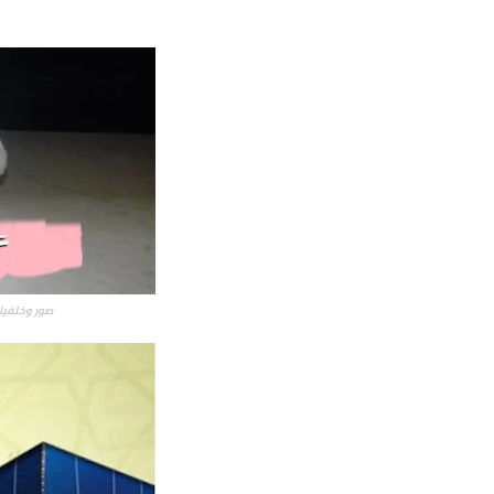
صور وخلفيات عيد الأض