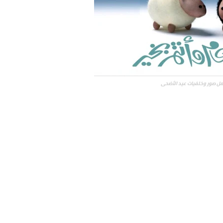
مل صور وخلفيات عيد الأضحى