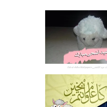
حى Eid-ul-Adha Wallpapers