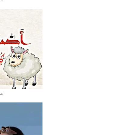
أج
أج