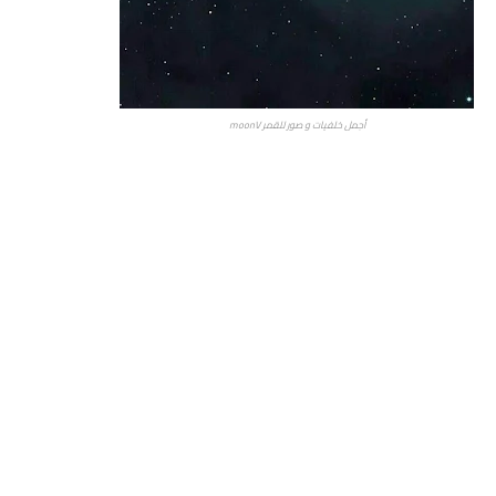
أجمل خلفيات و صور للقمر moonV