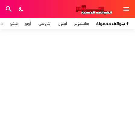
هواتف محمولة
سامسونج
آيفون
شاومي
أوبو
فيفو
هو