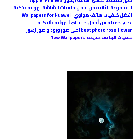
صور ملتقطة بكاميرا هاتف آيفون Apple iPhone 8
المجموعة الثانية من اجمل خلفيات الشاشة لهواتف ذكية
افضل خلفيات هاتف هواوي Wallpapers for Huawei
ﺻﻮﺭ جميلة ﻣﻦ ﺃﺟﻤﻞ ﺧﻠﻔﻴﺎﺕ ﺍﻟﻬﻮﺍﺗﻒ ﺍﻟﺬﻛﻴﺔ
‪best photo rose flower‬‏ احلى صور ورود و صور زهور
خلفيات الهاتف جديدة New Wallpapers