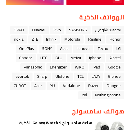
الهواتف الذكية
Xiaomi شاومي
SAMSUNG
Vivo
Huawei
OPPO
nokia
ZTE
Infinix
Motorola
Realme
Honor
OnePlus
SONY
Asus
Lenovo
Tecno
LG
Condor
HTC
BLU
Meizu
iphone
Alcatel
Panasonic
Energizer
WIKO
iPad
Google
evertek
Sharp
Ulefone
TCL
LAVA
Gionee
CUBOT
Acer
YU
Vodafone
Razer
Doogee
itel
Nothing phone
هواتف سامسونج
ساعة سامسونج Galaxy Watch 9 الذكية