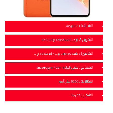
:
الشاشة
6.7 بوصة
التخزين
/
الرام
:
128/256GB و 8/12GB
الكاميرا
:
خلفية 50+8+2 م.ب / امامية 50 م.ب
المعالج
:
ثماني النواة Snapdragon 7 Gen 1
البطارية
:
5000 مللي أمبير
الشحن
:
45 واط.