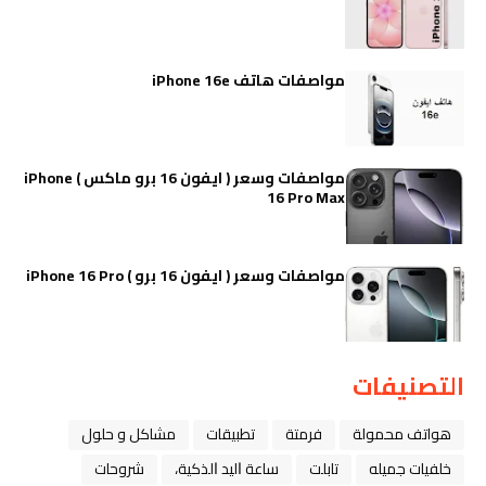
مواصفات هاتف iPhone 16e
مواصفات وسعر ( ايفون 16 برو ماكس ) iPhone
16 Pro Max
مواصفات وسعر ( ايفون 16 برو ) iPhone 16 Pro
التصنيفات
هواتف محمولة
فرمتة
تطبيقات
مشاكل و حلول
خلفيات جميله
تابلت
ﺳﺎﻋﺔ ﺍﻟﻴﺪ ﺍﻟﺬﻛﻴﺔ،
شروحات