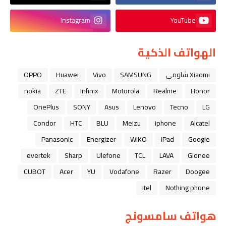
Instagram
YouTube
الهواتف الذكية
Xiaomi شاومي
SAMSUNG
Vivo
Huawei
OPPO
nokia
ZTE
Infinix
Motorola
Realme
Honor
OnePlus
SONY
Asus
Lenovo
Tecno
LG
Condor
HTC
BLU
Meizu
iphone
Alcatel
Panasonic
Energizer
WIKO
iPad
Google
evertek
Sharp
Ulefone
TCL
LAVA
Gionee
CUBOT
Acer
YU
Vodafone
Razer
Doogee
itel
Nothing phone
هواتف سامسونج