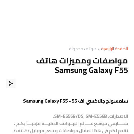
الصفحة الرئيسية
هواتف محمولة
مواصفات ومميزات هاتف
Samsung Galaxy F55
سامسونج جالاكسي اف 55 - Samsung Galaxy F55
الاصدارات: SM-E556B/DS, SM-E556B.
متــــابعي موقـع عــــالم الهــواتف الذكيـــة مرْحبـــاً بكـم ،
نقدم لكم في هذا المقال مواصفات و سعر موبايل/هاتف/