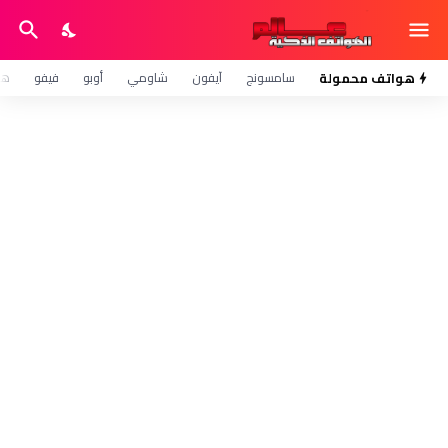
هواتف محمولة
سامسونج
آيفون
شاومي
أوبو
فيفو
هو