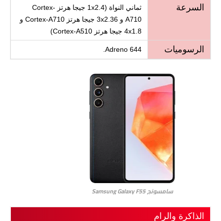
السرعة
ثماني النواة (1x2.4 جيجا هرتز Cortex-
A710 و 3x2.36 جيجا هرتز Cortex-A710 و
4x1.8 جيجا هرتز Cortex-A510)
الرسوميات
Adreno 644.
سامسونج Samsung Galaxy F55
الذاكرة والرام