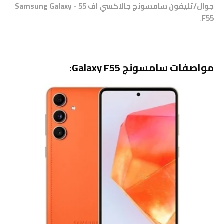
جوال/تليفون سامسونج جالاكسي اف 55 - Samsung Galaxy
.
F55
مواصفات سامسونج Galaxy F55: