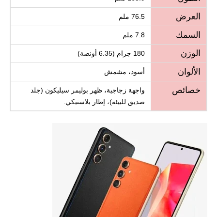
العرض
76.5 ملم
السمك
7.8 ملم
الوزن
180 جرام (6.35 أونصة)
الألوان
أسود، مشمش
خصائص
واجهة زجاجية، ظهر بوليمر سيليكون (جلد
صديق للبيئة)، إطار بلاستيكي.