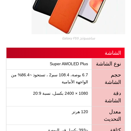
سامسونج Galaxy F55
الشاشة
نوع الشاشة
Super AMOLED Plus
حجم
6.7 بوصة، 108.4 سم2 ، تستحوذ ~86.4% من
الشاشة
الواجهة الأمامية
دقة
1080 × 2400 بكسل، نسبة 20:9
الشاشة
معدل
120 هرتز
التحديث
كثافة
~393 بكسل في البوصة