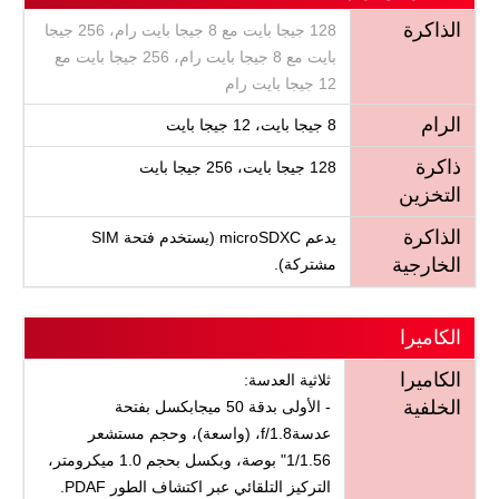
الذاكرة
128 جيجا بايت مع 8 جيجا بايت رام، 256 جيجا
بايت مع 8 جيجا بايت رام، 256 جيجا بايت مع
12 جيجا بايت رام
الرام
8 جيجا بايت، 12 جيجا بايت
ذاكرة
128 جيجا بايت، 256 جيجا بايت
التخزين
الذاكرة
يدعم microSDXC (يستخدم فتحة SIM
الخارجية
مشتركة).
الكاميرا
الكاميرا
ثلاثية العدسة:
الخلفية
- الأولى بدقة 50 ميجابكسل بفتحة
عدسةf/1.8، (واسعة)، وحجم مستشعر
1/1.56" بوصة، وبكسل بحجم 1.0 ميكرومتر،
التركيز التلقائي عبر اكتشاف الطور PDAF.