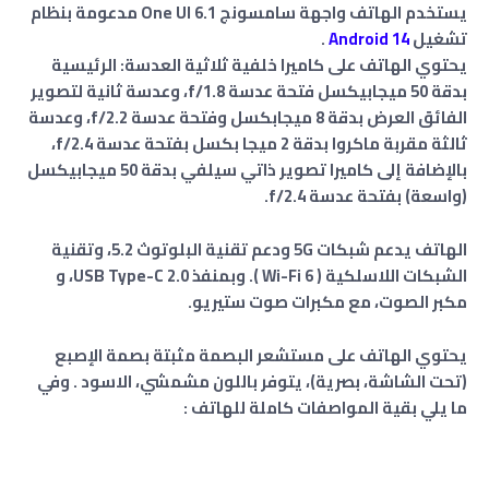
يستخدم الهاتف واجهة سامسونج One UI 6.1 مدعومة بنظام
تشغيل
Android 14
.
يحتوي الهاتف على كاميرا خلفية ثلاثية العدسة: الرئيسية
بدقة 50 ميجابيكسل فتحة عدسة f/1.8، وعدسة ثانية لتصوير
الفائق العرض بدقة 8 ميجابكسل وفتحة عدسة f/2.2، وعدسة
ثالثة مقربة ماكروا بدقة 2 ميجا بكسل ب
فتحة عدسة f/2.4
،
بالإضافة إلى كاميرا تصوير ذاتي سيلفي بدقة 50 ميجابيكسل
(واسعة)
بفتحة عدسة f/2.4.
الهاتف يدعم شبكات
5G
ودعم تقنية البلوتوث 5.2، وتقنية
الشبكات اللاسلكية ( Wi-Fi 6 ). وبمنفذ USB Type-C 2.0، و
مكبر الصوت، مع مكبرات صوت ستيريو.
يحتوي الهاتف على مستشعر البصمة مثبتة بصمة الإصبع
(تحت الشاشة، بصرية)، يتوفر باللون مشمشي، الاسود . وفي
ما يلي بقية المواصفات كاملة للهاتف :