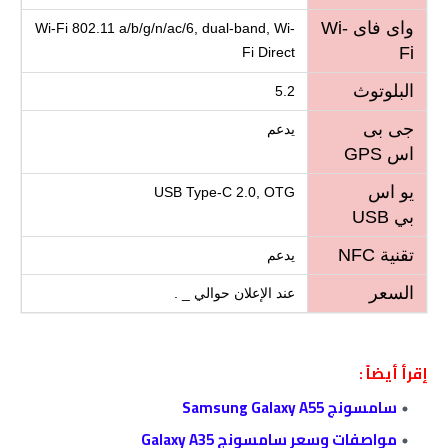
واى فاى Wi-
Wi-Fi 802.11 a/b/g/n/ac/6, dual-band, Wi-
Fi
Fi Direct
البلوتوث
5.2
جى بى
يدعم
اس GPS
يو اس
USB Type-C 2.0, OTG
بي USB
تقنية NFC
يدعم
السعر
عند الإعلان حوالي _ .
إقرأ أيضاً :
سامسونج Samsung Galaxy A55
مواصفات وسعر سامسونج Galaxy A35