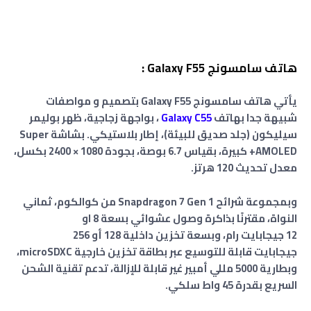
هاتف سامسونج Galaxy F55 :
يأتي هاتف سامسونج Galaxy F55 بتصميم و مواصفات
شبيهة جدا بهاتف
Galaxy C55
، بواجهة زجاجية، ظهر بوليمر
سيليكون (جلد صديق للبيئة)، إطار بلاستيكي. بشاشة Super
AMOLED+ كبيرة، بقياس 6.7 بوصة، بجودة 1080 × 2400 بكسل،
معدل تحديث 120 هرتز.
وبمجموعة شرائح Snapdragon 7 Gen 1 من كوالكوم، ثماني
النواة، مقترنًا بذاكرة وصول عشوائي بسعة 8 او
12
جيجابايت
رام
،
وبسعة تخزين داخلية 128 أو
256
جيجابايت
قابلة للتوسيع عبر بطاقة تخزين خارجية microSDXC،
وبطارية 5000 مللي أمبير غير قابلة للإزالة، تدعم تقنية الشحن
السريع بقدرة 45 واط سلكي.