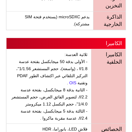
التخزين
الذاكرة
يدعم microSDXC (يستخدم فتحة SIM
الخارجية
مشتركة).
الكاميرا
الكاميرا
ثلاثية العدسة:
الخلفية
- الأولى بدقة 50 ميجابكسل بفتحة عدسة
f/1.8 ، (واسعة)، حجم المستشعر 1/1.56"،
التركيز التلقائي عبر اكتشاف الطور PDAF
وتقنية
OIS
.
- الثانية بدقة 8 ميجابكسل، بفتحة عدسة
f/2.2، لتصوير الفائق العرض، حجم المستشعر
1/4.0"، حجم البكسل 1.12 ميكرومتر
- الثالثة بدقة 5 ميجابكسل، بفتحة عدسة
f/2.4، عدسة مقربة ماكروا .
الخصائص
فلاش LED، بانوراما، HDR