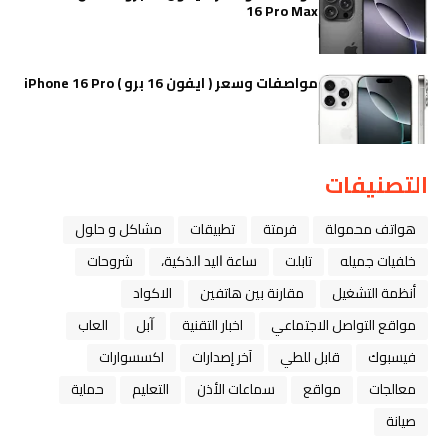
16 Pro Max
مواصفات وسعر ( ايفون 16 برو ) iPhone 16 Pro
التصنيفات
هواتف محمولة
فرمتة
تطبيقات
مشاكل و حلول
خلفيات جميله
تابلت
ﺳﺎﻋﺔ ﺍﻟﻴﺪ ﺍﻟﺬﻛﻴﺔ،
شروحات
أنظمة التشغيل
مقارنة بين هاتفين
الاكواد
مواقع التواصل الاجتماعي
اخبار التقنية
ﺁﺑﻞ
العاب
فيسبوك
قابل للطي
آخر إصدارات
اكسسوارات
معالجات
مواقع
سماعات الأذن
التعليم
حماية
صيانة