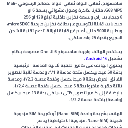
سامسونج، ثماني النواة ثماني النواة بمعالج الرسومي Mali-
G68 MP5، مقترنًا بذاكرة وصول عشوائي بسعة 6 او
8
جيجابايت
رام
،
وبسعة تخزين داخلية تبلغ
128 او 256
جيجابايت
قابلة للتوسيع عبر بطاقة تخزين خارجية microSDXC،
وبطارية 5000 مللي أمبير غير قابلة للإزالة، تدعم تقنية الشحن
السريع بقدرة 25 واط سلكي.
يستخدم الهاتف واجهة سامسونج One UI 6 مدعومة بنظام
تشغيل
Android 14
.
يحتوي الهاتف على كاميرا خلفية ثلاثية العدسة: الرئيسية
بدقة 50 ميجابيكسل فتحة عدسة f/1.8، وعدسة ثانية لتصوير
الفائق العرض بدقة 8 ميجابكسل وفتحة عدسة f/2.2، وعدسة
ثالثة مقربة ماكروا بدقة 5 ميجا بكسل ب
فتحة عدسة f/2.4
،
بالإضافة إلى كاميرا تصوير ذاتي سيلفي بدقة 13 ميجابيكسل
(واسعة)
بفتحة عدسة f/2.2
.
الهاتف بشريحة واحدة (Nano-SIM) أو شريحة SIM مزدوجة
هجينة (Nano-SIM، مزدوجة الاحتياطية) يدعم
شبكات
5G
ودعم تقنية البلوتوث 5.3، وتقنية الشبكات