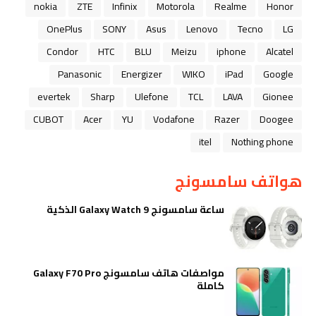
nokia
ZTE
Infinix
Motorola
Realme
Honor
OnePlus
SONY
Asus
Lenovo
Tecno
LG
Condor
HTC
BLU
Meizu
iphone
Alcatel
Panasonic
Energizer
WIKO
iPad
Google
evertek
Sharp
Ulefone
TCL
LAVA
Gionee
CUBOT
Acer
YU
Vodafone
Razer
Doogee
itel
Nothing phone
هواتف سامسونج
ساعة سامسونج Galaxy Watch 9 الذكية
مواصفات هاتف سامسونج Galaxy F70 Pro
كاملة