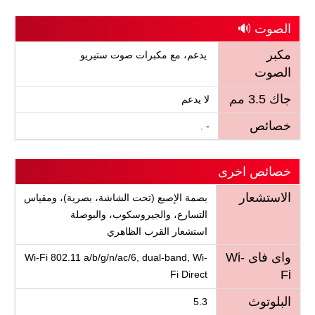
الصوت 🔊
مكبر
يدعم، مع مكبرات صوت ستيريو
الصوت
جاك 3.5 مم
لا يدعم
خصائص
- .
خصائص اخرى
الاستشعار
بصمة الإصبع (تحت الشاشة، بصرية)، ومقياس
التسارع، والجيروسكوب، والبوصلة
استشعار القرب الظاهري
واى فاى Wi-
Wi-Fi 802.11 a/b/g/n/ac/6, dual-band, Wi-
Fi
Fi Direct
البلوتوث
5.3