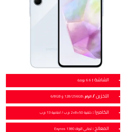
:
الشاشة
6.6 بوصة
التخزين
/
الرام :
128/256GB و 6/8GB
الكاميرا
:
خلفية 50+8+2 م.ب / امامية 13 م.ب
المعالج
:
ثماني النواة Exynos 1380