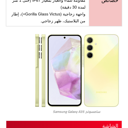
خصائص
مقاومة للماء والغبار بمعيار IP67 (حتى 1 متر
لمدة 30 دقيقة)
واجهة زجاجية (Gorilla Glass Victus+)، إطار
من البلاستيك، ظهر زجاجي.
سامسونج Samsung Galaxy A35
الشاشة