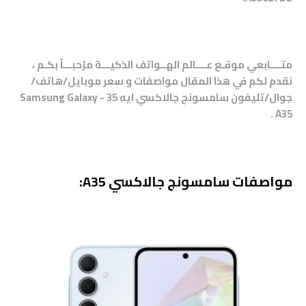
متــــابعي موقـع عــــالم الهــواتف الذكيـــة مرْحبـــاً بكـم ،
نقدم لكم في هذا المقال مواصفات و سعر موبايل/هاتف/
جوال/تليفون سامسونج جالاكسي ايه 35 - Samsung Galaxy
A35 .
مواصفات سامسونج جالاكسي A35: