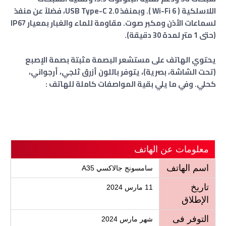
اللاسلكية ( Wi-Fi 6 ). وبمنفذ USB Type-C 2.0، فضلاً عن منفذ
لسماعات الأذن ومكبر صوت.
مقاومة للماء والغبار بمعيار IP67
(حتى 1 متر لمدة 30 دقيقة).
يحتوي الهاتف على مستشعر البصمة مثبتة بصمة الإصبع
(تحت الشاشة، بصرية)، يتوفر باللون أزرق ثلجي، أرجواني،
كحلي. وفي ما يلي بقية المواصفات كاملة للهاتف :
معلومات عن الهاتف
اسم الهاتف
سامسونج جالاكسي A35
تاريخ
11 مارس 2024
الإطلاق
التوفر فى
شهر مارس 2024