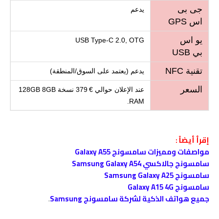
جى بى
يدعم
اس GPS
يو اس
USB Type-C 2.0, OTG
بي USB
تقنية NFC
يدعم (يعتمد على السوق/المنطقة)
السعر
عند الإعلان حوالي € 379 نسخة 128GB 8GB
RAM.
إقرأ أيضاً :
مواصفات ومميزات سامسونج Galaxy A55
سامسونج جالاكسي Samsung Galaxy A54
سامسونج Samsung Galaxy A25
سامسونج Galaxy A15 4G
جميع هواتف الذكية لشركة سامسونج Samsung
.