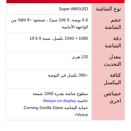
نوع الشاشة
Super AMOLED
حجم
6.6 بوصة، 106.9 سم2 ، تستحوذ ~84.8% من
الشاشة
الواجهة الأمامية
دقة
1080 × 2340 بكسل، نسبة 19.5:9
الشاشة
معدل
120 هرتز
التحديث
كثافة
~390 بكسل في البوصة
البيكسل
خصائص
سطوع شاشة بقدرة 1000 شمعة
اخرى
خاصية
Always-on display
حماية الشاشة Corning Gorilla Glass
Victus+ .