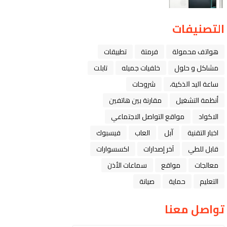
التصنيفات
هواتف محمولة
فرمتة
تطبيقات
مشاكل و حلول
خلفيات جميله
تابلت
ﺳﺎﻋﺔ ﺍﻟﻴﺪ ﺍﻟﺬﻛﻴﺔ،
شروحات
أنظمة التشغيل
مقارنة بين هاتفين
الاكواد
مواقع التواصل الاجتماعي
اخبار التقنية
ﺁﺑﻞ
العاب
فيسبوك
قابل للطي
آخر إصدارات
اكسسوارات
معالجات
مواقع
سماعات الأذن
التعليم
حماية
صيانة
تواصل معنا