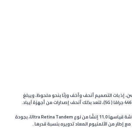
iPad Pro 11 ) بتصميم محسن، إذ بات التصميم أنحف وأخف وزنًا بنحو ملحوظ، ويبلغ
يأتي الجهاز اللوحي آبل iPad Pro 11 (2024) بشاشة قياسها 11.0 إنشًا من نوع Ultra Retina Tandem، بجودة