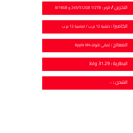
التخزين
/
الرام
:
245/512GB 1/2TB و 8/16GB
الكاميرا
:
خلفية 12 م.ب / امامية 12 م.ب
المعالج
:
ثماني النواة Apple M4
البطارية
:
31.29 واط
الشحن
:
-.