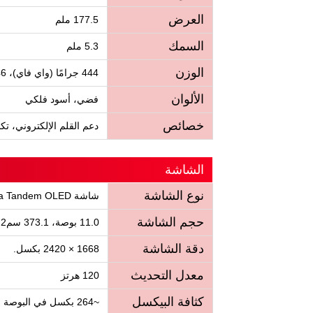
العرض
177.5 ملم
السمك
5.3 ملم
الوزن
444 جرامًا (واي فاي)، 446 جرامًا ( 5G)
الألوان
فضي، أسود فلكي
خصائص
دعم القلم الإلكتروني، تكامل البلوتوث، مغ
الشاشة
نوع الشاشة
شاشة Ultra Retina Tandem OLED
حجم الشاشة
11.0 بوصة، 373.1 سم2 ، تستحوذ ~84.2% من الواجهة الأمامية
دقة الشاشة
1668 × 2420 بكسل.
معدل التحديث
120 هرتز
كثافة البيكسل
~264 بكسل في البوصة