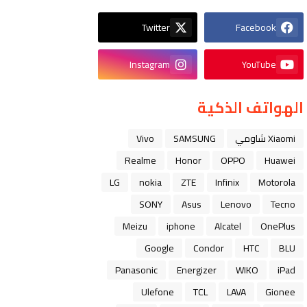
Twitter
Facebook
Instagram
YouTube
الهواتف الذكية
Xiaomi شاومي
SAMSUNG
Vivo
Realme
Honor
OPPO
Huawei
LG
nokia
ZTE
Infinix
Motorola
SONY
Asus
Lenovo
Tecno
Meizu
iphone
Alcatel
OnePlus
Google
Condor
HTC
BLU
Panasonic
Energizer
WIKO
iPad
Ulefone
TCL
LAVA
Gionee