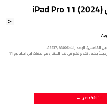
)
متــــابعي موقـع عــــالم الهــواتف الذكيـــة مرْحبـــاً بكـم ، نقدم لكم في هذا المقال مواصفات ابل ايباد برو 11
:
الشاشة
11 بوصة