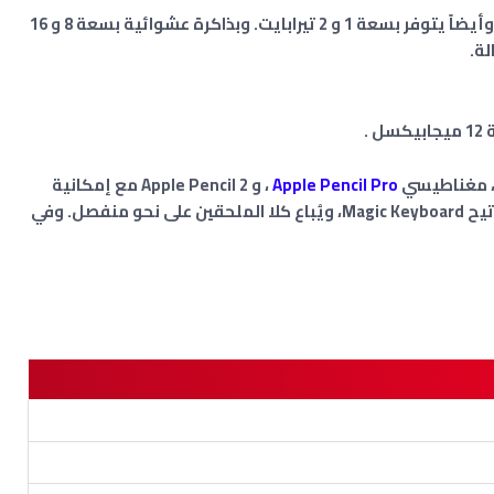
بسعة تخزين داخلية تبلغ 256 و 512 جيجا بايت، وأيضاً يتوفر بسعة 1 و 2 تيرابايت. وبذاكرة عشوائية بسعة 8 و 16
ل
.
ث، مغناطيسي
Apple Pencil Pro
، و Apple Pencil 2 مع إمكانية
توصيله مغناطيسيًا بجانب الجهاز، ولوحة المفاتيح Magic Keyboard، ويُباع كلا الملحقين على نحو منفصل. وفي