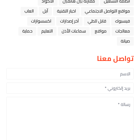
أنظمة التشغيل
مقارنة بين هاتفين
الاكواد
مواقع التواصل الاجتماعي
اخبار التقنية
ﺁﺑﻞ
العاب
فيسبوك
قابل للطي
آخر إصدارات
اكسسوارات
معالجات
مواقع
سماعات الأذن
التعليم
حماية
صيانة
تواصل معنا