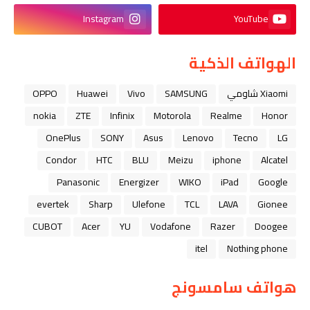
Instagram
YouTube
الهواتف الذكية
Xiaomi شاومي
SAMSUNG
Vivo
Huawei
OPPO
nokia
ZTE
Infinix
Motorola
Realme
Honor
OnePlus
SONY
Asus
Lenovo
Tecno
LG
Condor
HTC
BLU
Meizu
iphone
Alcatel
Panasonic
Energizer
WIKO
iPad
Google
evertek
Sharp
Ulefone
TCL
LAVA
Gionee
CUBOT
Acer
YU
Vodafone
Razer
Doogee
itel
Nothing phone
هواتف سامسونج