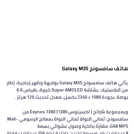
هاتف سامسونج Galaxy M35
يأتي هاتف سامسونج Galaxy M35 بواجهة وظهر زجاجية، إطار
من البلاستيك. بشاشة Super AMOLED كبيرة، بقياس 6.6
بوصة، بجودة 1080 × 2340 بكسل، معدل تحديث 120 هرتز .
وبمجموعة شرائح ( اكسينوس 1380) Exynos 1380 من
سامسونج، ثماني النواة ثماني النواة بمعالج الرسومي Mali-
G68 MP5، مقترنًا بذاكرة وصول عشوائي بسعة
8
جيجابايت
رام
،
وبسعة تخزين داخلية تبلغ
256 جيجابايت
قابلة