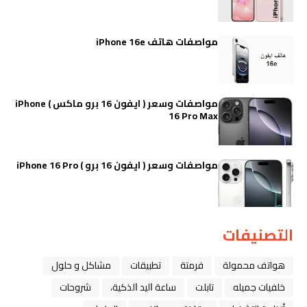
مواصفات هاتف iPhone 16e
مواصفات وسعر ( ايفون 16 برو ماكس ) iPhone
16 Pro Max
مواصفات وسعر ( ايفون 16 برو ) iPhone 16 Pro
التصنيفات
هواتف محمولة
فرمتة
تطبيقات
مشاكل و حلول
خلفيات جميله
تابلت
ﺳﺎﻋﺔ ﺍﻟﻴﺪ ﺍﻟﺬﻛﻴﺔ،
شروحات