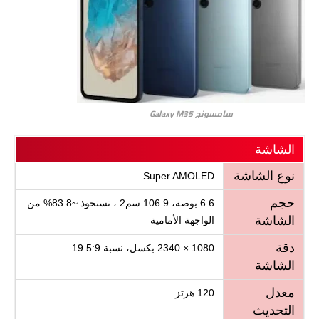
سامسونج Galaxy M35
الشاشة
نوع الشاشة
Super AMOLED
حجم
6.6 بوصة، 106.9 سم2 ، تستحوذ ~83.8% من
الشاشة
الواجهة الأمامية
دقة
1080 × 2340 بكسل، نسبة 19.5:9
الشاشة
معدل
120 هرتز
التحديث