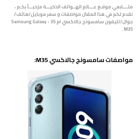
متــــابعي موقـع عــــالم الهــواتف الذكيـــة مرْحبـــاً بكـم ،
نقدم لكم في هذا المقال مواصفات و سعر موبايل/هاتف/
جوال/تليفون سامسونج جالاكسي ام 35 - Samsung Galaxy
M35 .
مواصفات سامسونج جالاكسي M35: