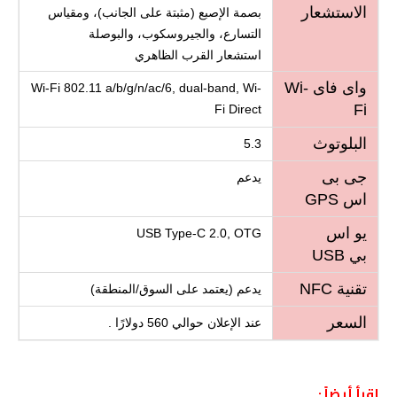
الاستشعار
بصمة الإصبع (مثبتة على الجانب)، ومقياس
التسارع، والجيروسكوب، والبوصلة
استشعار القرب الظاهري
واى فاى Wi-
Wi-Fi 802.11 a/b/g/n/ac/6, dual-band, Wi-
Fi
Fi Direct
البلوتوث
5.3
جى بى
يدعم
اس GPS
يو اس
USB Type-C 2.0, OTG
بي USB
تقنية NFC
يدعم (يعتمد على السوق/المنطقة)
السعر
عند الإعلان حوالي 560 دولارًا .
إقرأ أيضاً :