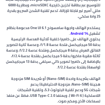
للتوسيع عبر بطاقة تخزين خارجية microSDXC، وبطارية 6000
مللي أمبير غير قابلة للإزالة، تدعم تقنية الشحن السريع بقدرة
25 واط سلكي.
يستخدم الهاتف واجهة سامسونج One UI 6.1 مدعومة بنظام
تشغيل
Android 14
.
يحتوي الهاتف على كاميرا خلفية ثلاثية العدسة: الرئيسية
بدقة 50 ميجابيكسل فتحة عدسة f/1.8، وعدسة ثانية لتصوير
الفائق العرض بدقة 8 ميجابكسل وفتحة عدسة f/2.2، وعدسة
ثالثة مقربة ماكروا بدقة 5 ميجا بكسل ب
فتحة عدسة f/2.4
،
بالإضافة إلى كاميرا تصوير ذاتي سيلفي بدقة 13 ميجابيكسل
(واسعة)
بفتحة عدسة f/2.2
.
الهاتف بشريحة واحدة (Nano-SIM) أو شريحة SIM مزدوجة
هجينة (Nano-SIM، مزدوجة الاحتياطية) يدعم
شبكات
5G
ودعم تقنية البلوتوث 5.3، وتقنية الشبكات
اللاسلكية ( Wi-Fi 6 ). وبمنفذ USB Type-C 2.0، فضلاً عن منفذ
لسماعات الأذن ومكبر صوت
.