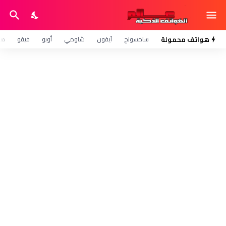
هواتف محمولة
سامسونج
آيفون
شاومي
أوبو
فيفو
هو