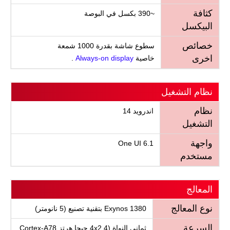
كثافة
~390 بكسل في البوصة
البيكسل
خصائص
سطوع شاشة بقدرة 1000 شمعة
اخرى
خاصية
Always-on display
.
نظام التشغيل
نظام
اندرويد 14
التشغيل
واجهة
One UI 6.1
مستخدم
المعالج
نوع المعالج
Exynos 1380 بتقنية تصنيع (5 نانومتر)
السرعة
ثماني النواة (4x2.4 جيجا هرتز Cortex-A78