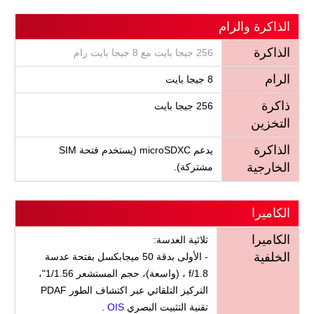
الذاكرة والرام
الذاكرة
256 جيجا بايت مع 8 جيجا بايت رام
الرام
8 جيجا بايت
ذاكرة
256 جيجا بايت
التخزين
الذاكرة
يدعم microSDXC (يستخدم فتحة SIM
الخارجية
مشتركة).
الكاميرا
الكاميرا
ثلاثية العدسة:
الخلفية
- الأولى بدقة 50 ميجابكسل بفتحة عدسة
f/1.8 ، (واسعة)، حجم المستشعر 1/1.56"،
التركيز التلقائي عبر اكتشاف الطور PDAF
تقنية التثبيت البصري
OIS
.