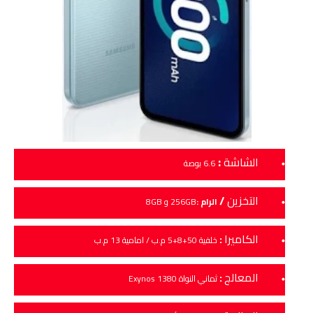
:
الشاشة
6.6 بوصة
التخزين
/
الرام :
256GB و 8GB
الكاميرا
:
خلفية 50+8+5 م.ب / امامية 13 م.ب
المعالج
:
ثماني النواة Exynos 1380