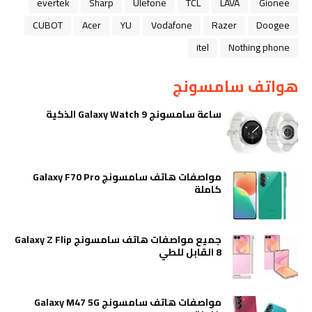
evertek
Sharp
Ulefone
TCL
LAVA
Gionee
CUBOT
Acer
YU
Vodafone
Razer
Doogee
itel
Nothing phone
هواتف سامسونج
ساعة سامسونج Galaxy Watch 9 الذكية
مواصفات هاتف سامسونج Galaxy F70 Pro
كاملة
جميع مواصفات هاتف سامسونج Galaxy Z Flip
8 القابل للطي
مواصفات هاتف سامسونج Galaxy M47 5G