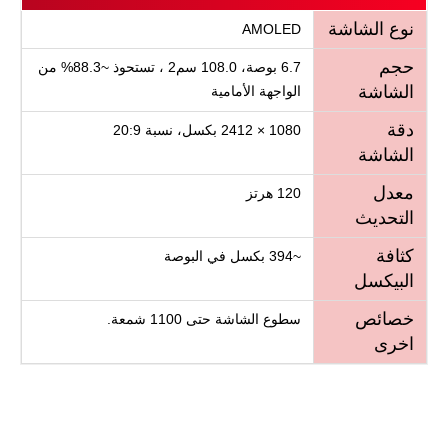
نوع الشاشة
AMOLED
حجم
6.7 بوصة، 108.0 سم2 ، تستحوذ ~88.3% من
الشاشة
الواجهة الأمامية
دقة
1080 × 2412 بكسل، نسبة 20:9
الشاشة
معدل
120 هرتز
التحديث
كثافة
~394 بكسل في البوصة
البيكسل
خصائص
سطوع الشاشة حتى 1100 شمعة.
اخرى