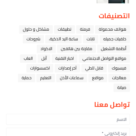
التصنيفات
هواتف محمولة
فرمتة
تطبيقات
مشاكل و حلول
خلفيات جميله
تابلت
ﺳﺎﻋﺔ ﺍﻟﻴﺪ ﺍﻟﺬﻛﻴﺔ،
شروحات
أنظمة التشغيل
مقارنة بين هاتفين
الاكواد
مواقع التواصل الاجتماعي
اخبار التقنية
ﺁﺑﻞ
العاب
فيسبوك
قابل للطي
آخر إصدارات
اكسسوارات
معالجات
مواقع
سماعات الأذن
التعليم
حماية
صيانة
تواصل معنا