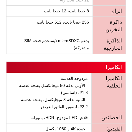
الرام
8 جيجا بايت، 12 جيجا بايت
ذاكرة
256 جيجا بايت، 512 جيجا بايت
التخزين
الذاكرة
يدعم microSDXC (يستخدم فتحة SIM
الخارجية
مشتركة) .
الكاميرا
الكاميرا
مزدوجة العدسة:
الخلفية
- الأولى بدقة 50 ميجابكسل بفتحة عدسة
f/1.8، (اساسي)
- الثانية بدقة 8 ميجابكسل، بفتحة عدسة
f/2.2، لتصوير الفائق العرض .
الخصائص
فلاش LED مزدوج، HDR، بانوراما
الفيديو:
بجودة 4K و 1080 بكسل