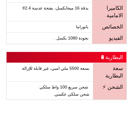
الكاميرا
بدقة 16 ميجابكسل، بفتحة عدسة f/2.4
الامامية
الخصائص
بانوراما
الفيديو
بجودة 1080 بكسل .
البطارية🔋
سعة
بسعة 5500 ملي امبي، غير قابلة للإزالة
البطارية
الشحن ⚡
شحن سريع 100 واط سلكي
شحن سلكي عكسي.