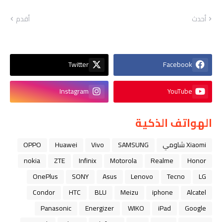
أحدث
أقدم
Twitter
Facebook
Instagram
YouTube
الهواتف الذكية
Xiaomi شاومي
SAMSUNG
Vivo
Huawei
OPPO
nokia
ZTE
Infinix
Motorola
Realme
Honor
OnePlus
SONY
Asus
Lenovo
Tecno
LG
Condor
HTC
BLU
Meizu
iphone
Alcatel
Panasonic
Energizer
WIKO
iPad
Google