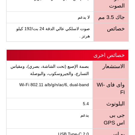
الصوت
جاك 3.5 مم
لا يدعم
خصائص
صوت لاسلكي عالي الدقة 24 بت/192 كيلو
هرتز .
خصائص اخرى
الاستشعار
بصمة الإصبع (تحت الشاشة، بصري)، ومقياس
التسارع، والجيروسكوب، والبوصلة
واى فاى Wi-
Wi-Fi 802.11 a/b/g/n/ac/6, dual-band
Fi
البلوتوث
5.4
جى بى
يدعم
اس GPS
يو اس
USB Type-C 2.0