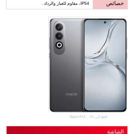
خصائص
IP54، مقاوم للغبار والرذاذ .
اوبو كي 12 _ Oppo K12
الشاشة