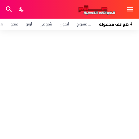
هواتف محمولة
سامسونج
آيفون
شاومي
أوبو
فيفو
هو