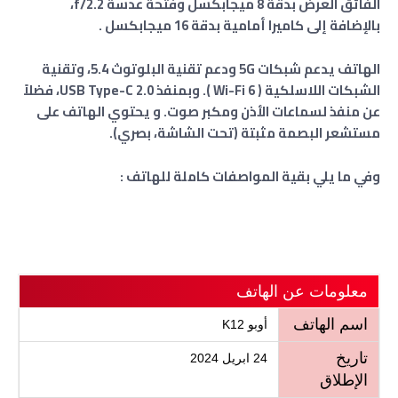
الفائق العرض بدقة 8 ميجابكسل وفتحة عدسة f/2.2،
بالإضافة إلى كاميرا أمامية بدقة 16 ميجابكسل
.
الهاتف يدعم شبكات
5G
ودعم تقنية البلوتوث 5.4، وتقنية
الشبكات اللاسلكية ( 6 Wi-Fi ). وبمنفذ USB Type-C 2.0، فضلاً
عن منفذ لسماعات الأذن ومكبر صوت. و
يحتوي الهاتف على
مستشعر البصمة مثبتة (تحت الشاشة، بصري).
وفي ما يلي بقية المواصفات كاملة للهاتف :
معلومات عن الهاتف
اسم الهاتف
أوبو K12
تاريخ
24 ابريل 2024
الإطلاق