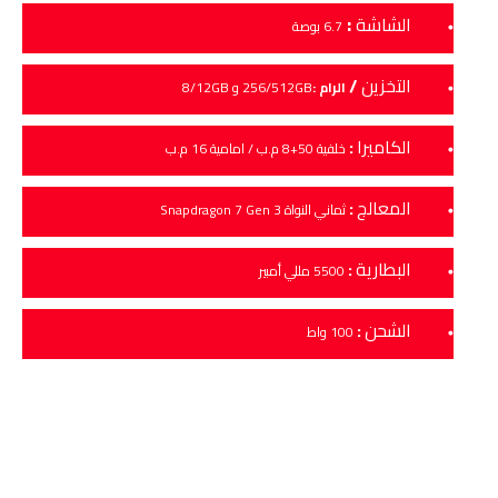
:
الشاشة
6.7 بوصة
التخزين
/
الرام :
/512GB و 8/12GB
256
الكاميرا
:
خلفية 50+8 م.ب / امامية 16 م.ب
المعالج
:
ثماني النواة Snapdragon 7 Gen 3
البطارية
:
5500 مللي أمبير
الشحن
:
100 واط