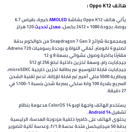
هاتف Oppo K12 :
يأتي هاتف Oppo K12 بشاشة
AMOLED
كبيرة، بقياس 6.7
بوصة، بجودة 1080 × 2412 بكسل،
معدل تحديث
120 هرتز.
وبمجموعة شرائح Snapdragon 7 Gen 3 من كوالكوم بدقة
تصنيع 4 نانومتر، ثماني النواة و بوحدة رسوميات Adreno 720،
مقترنًا بذاكرة وصول عشوائي بسعة 8 و 12
جيجابايت
رام
،
وسعة تخزين داخلية تبلغ
256 او 512
جيجابايت
قابلة للتوسيع عبر بطاقة تخزين خارجية microSDXC،
وبطارية 5500 مللي أمبير غير قابلة للإزالة، تدعم تقنية الشحن
السريع بقدرة 100 واط سلكي بسرعة شحن بنسبة 1-100% في
27 دقيقة.
يستخدم الهاتف واجهة اوبو ColorOS 14 مدعومة بنظام
تشغيل
Android 14
.
يحتوي الهاتف على كاميرا خلفية مزدوجة العدسة: الرئيسية
بدقة 50 ميجابيكسل فتحة عدسة f/1.8، وعدسة ثانية لتصوير