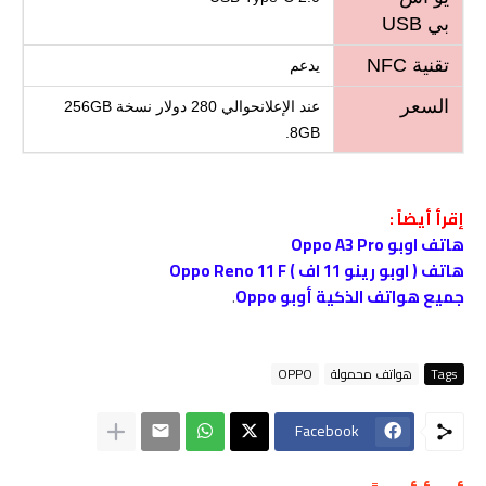
بي USB
تقنية NFC
يدعم
السعر
عند الإعلانحوالي 280 دولار نسخة 256GB
8GB.
إقرأ أيضاً :
هاتف اوبو Oppo A3 Pro
هاتف ( اوبو رينو 11 اف ) Oppo Reno 11 F
جميع هواتف الذكية أوبو Oppo
.
Tags
هواتف محمولة
OPPO
Facebook