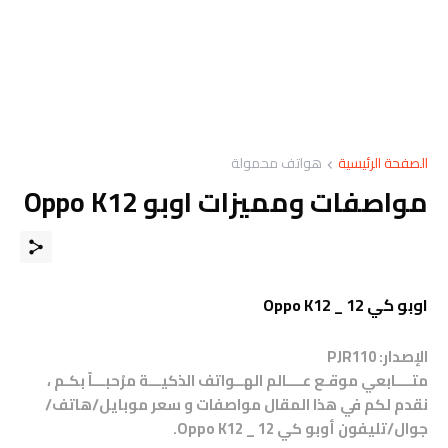
الصفحة الرئيسية
هواتف محمولة
مواصفات ومميزات اوبو Oppo K12
اوبو كي 12 _ Oppo K12
الإصدار: PJR110
متــــابعي موقـع عــــالم الهــواتف الذكيـــة مرْحبـــاً بكـم ،
نقدم لكم في هذا المقال مواصفات و سعر موبايل/هاتف/
جوال/تليفون أوبو كي 12 _ Oppo K12.