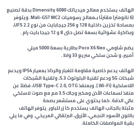
الهاتف يستخدم معالج ميدياتك Dimensity 6080
بدقة تصنيع
(6 نانومتر) مقترنًا بـمعالج رسوميات
Mali-G57 MC2. ويتوفر
بمساحة تخزين داخلية 128 و 256 جيجابايت من نوع UFS 2.2،
وبذاكرة عشوائية بسعة تصل حتى 8 و 12 جيجا بايت رام .
يضم شاومي Poco X6 Neo بطارية بسعة 5000 ميلي
أمبير
،
و شحن سلكي سريع 33 واط .
الهاتف يدعم خاصية مقاومة للغبار والرذاذ بمعيار IP54 ويدعم
شبكات
5G
ودعم تقنية البلوتوث 5.3، وتقنية الشبكات
اللاسلكية (Wi-Fi ). وبمنفذ USB Type-C 2.0, OTG، فضلاً عن
منفذ لسماعات الأذن ومكبر وجاك 3.5 مم مع صوت لاسلكي
عالي الدقة. كما يحتوي على مستشعر بصمة
مثبتة بالجانب الهاتف يستخدم كا زر للباور. يتوفر الهاتف
باللون الأسود النجمي، الأزرق، البرتقالي المريخي. وفي ما يلي
بقية المواصفات الكاملة.