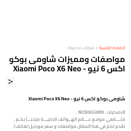
الصفحة الرئيسية
هواتف محمولة
مواصفات ومميزات شاومى بوكو
اكس 6 نيو - Xiaomi Poco X6 Neo
شاومى بوكو اكس 6 نيو - Xiaomi Poco X6 Neo
الاصدارات : MZB0GGWIN .
متــــابعي موقـع عــــالم الهــواتف الذكيـــة مرْحبـــاً بكـم ،
نقدم لكم في هذا المقال مواصفات و سعر موبايل/هاتف/