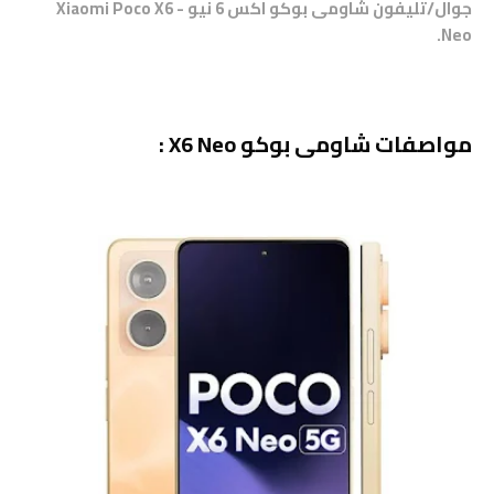
جوال/تليفون شاومى بوكو اكس 6 نيو - Xiaomi Poco X6
Neo.
مواصفات شاومى بوكو X6 Neo :