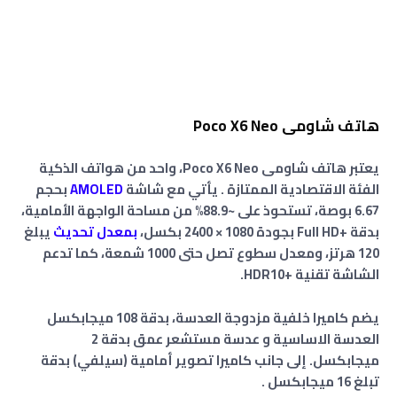
هاتف شاومى Poco X6 Neo
يعتبر هاتف شاومى Poco X6 Neo، واحد من هواتف الذكية
الفئة الاقتصادية الممتازة . يأتي مع شاشة
AMOLED
بحجم
6.67 بوصة، تستحوذ على ~88.9% من مساحة الواجهة الأمامية،
بدقة +Full HD بجودة 1080 × 2400 بكسل،
بمعدل تحديث
يبلغ
120 هرتز، ومعدل سطوع تصل حتى 1000 شمعة، كما تدعم
الشاشة تقنية +HDR10.
يضم كاميرا خلفية مزدوجة العدسة، بدقة 108 ميجابكسل
العدسة الاساسية و عدسة مستشعر عمق
بدقة 2
ميجابكسل.
إلى جانب كاميرا تصوير أمامية (سيلفي) بدقة
تبلغ 16 ميجابكسل
.