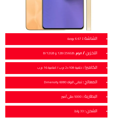
:
الشاشة
6.67 بوصة
التخزين
/
الرام :
128/256GB و 8/12GB
الكاميرا
:
خلفية 108+2 م.ب / امامية 16 م.ب
المعالج
:
ثماني النواة Dimensity 6080
البطارية
:
5000 مللي أمبير
الشحن
:
33 واط.