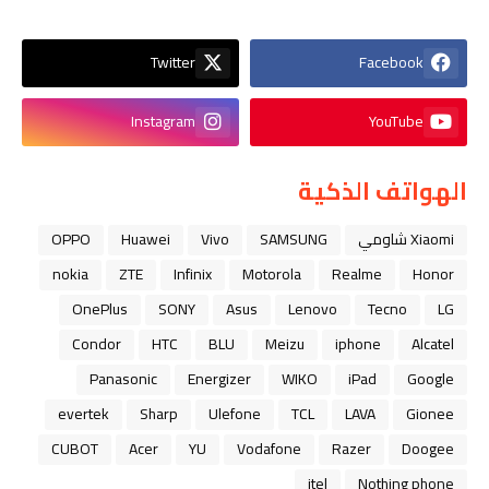
Twitter
Facebook
Instagram
YouTube
الهواتف الذكية
Xiaomi شاومي
SAMSUNG
Vivo
Huawei
OPPO
nokia
ZTE
Infinix
Motorola
Realme
Honor
OnePlus
SONY
Asus
Lenovo
Tecno
LG
Condor
HTC
BLU
Meizu
iphone
Alcatel
Panasonic
Energizer
WIKO
iPad
Google
evertek
Sharp
Ulefone
TCL
LAVA
Gionee
CUBOT
Acer
YU
Vodafone
Razer
Doogee
itel
Nothing phone