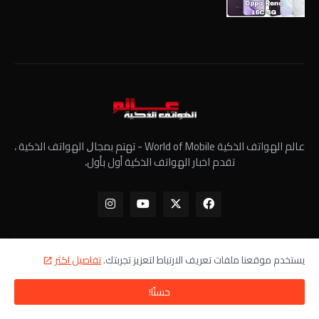
عالم الهواتف الذكية World of Mobile - ﺗﻬﺘﻢ ﺑﻤﺠﺎﻝ الهواتف الذكية ،
تقدم اخبار الهواتف الذكية أول بأول،
يستخدم موقعنا ملفات تعريف الارتباط لتعزيز تجربتك.
تفاصيل اكثر
الرئيسية
معلومات عنا
سياسة الخصوصية
اتصل بنا
حسنًا!
جميع الحقوق محفوظة - عالم الهواتف الذكية ©