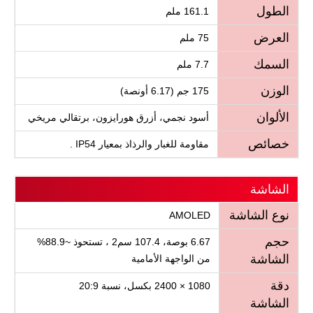
الطول
161.1 ملم
العرض
75 ملم
السمك
7.7 ملم
الوزن
175 جم (6.17 أونصة)
الألوان
أسود نجمي، أزرق هورايزون، برتقالي مريخي
خصائص
مقاومة للغبار والرذاذ بمعيار IP54 .
الشاشة
نوع الشاشة
AMOLED
حجم
6.67 بوصة، 107.4 سم2 ، تستحوذ ~88.9%
الشاشة
من الواجهة الأمامية
دقة
1080 × 2400 بكسل، نسبة 20:9
الشاشة