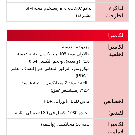
الذاكرة
يدعم microSDXC (يستخدم فتحة SIM
الخارجية
مشتركة)
الكاميرا
الكاميرا
مزدوجة العدسة:
الخلفية
- الأولى بدقة 108 ميجابكسل بفتحة عدسة
f/1.8 (واسعة)، وحجم البكسل 0.64
ميكرومتر، التركيز التلقائي عبر إكتشاف الطور
(PDAF).
- الثانية بدقة 2 ميجابكسل، بفتحة عدسة
f/2.4، (مستشعر عمق)
الخصائص
فلاش LED، بانوراما، HDR
الفيديو:
بجودة 1080 بكسل في 30 لقطة في الثانية
الكاميرا
بدقة 16 ميجابكسل (واسعة)
الامامية