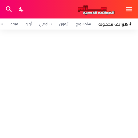
هواتف محمولة
سامسونج
آيفون
شاومي
أوبو
فيفو
هو