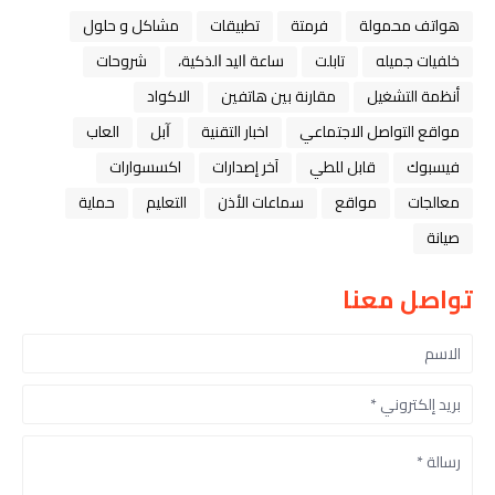
هواتف محمولة
فرمتة
تطبيقات
مشاكل و حلول
خلفيات جميله
تابلت
ﺳﺎﻋﺔ ﺍﻟﻴﺪ ﺍﻟﺬﻛﻴﺔ،
شروحات
أنظمة التشغيل
مقارنة بين هاتفين
الاكواد
مواقع التواصل الاجتماعي
اخبار التقنية
ﺁﺑﻞ
العاب
فيسبوك
قابل للطي
آخر إصدارات
اكسسوارات
معالجات
مواقع
سماعات الأذن
التعليم
حماية
صيانة
تواصل معنا