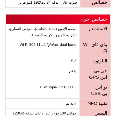
خصائص
صوت عالي الدقة 24 بت/192 كيلو هرتز .
خصائص اخرى
الاستشعار
بصمة الإصبع (مثبتة بالجانب)، مقياس التسارع،
القرب، الجيروسكوب، البوصلة
واى فاى Wi-
Wi-Fi 802.11 a/b/g/n/ac, dual-band
Fi
البلوتوث
5.3
جى بى
يدعم
اس GPS
يو اس
USB Type-C 2.0, OTG
بي USB
تقنية NFC
لا يدعم
السعر
حوالي 190 دولار عند الإعلان نسخة 128GB