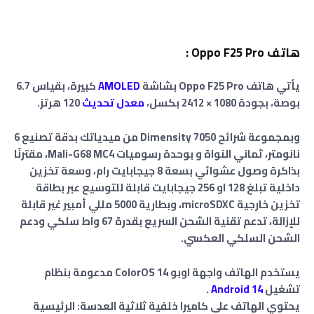
هاتف Oppo F25 Pro :
يأتي هاتف Oppo F25 Pro بشاشة
AMOLED
كبيرة، بقياس 6.7
بوصة، بجودة 1080 × 2412 بكسل،
معدل تحديث
120 هرتز.
وبمجموعة شرائح Dimensity 7050 من ميدياتك بدقة تصنيع 6
نانومتر، ثماني النواة و بوحدة رسوميات Mali-G68 MC4، مقترنًا
بذاكرة وصول عشوائي بسعة 8 جيجابايت
رام
،
وسعة تخزين
داخلية تبلغ
128 او 256 جيجابايت
قابلة للتوسيع عبر بطاقة
تخزين خارجية microSDXC، وبطارية 5000 مللي أمبير غير قابلة
للإزالة، تدعم تقنية الشحن السريع بقدرة 67 واط سلكي ودعم
الشحن السلكي العكسي.
يستخدم الهاتف واجهة اوبو ColorOS 14 مدعومة بنظام
تشغيل
Android 14
.
يحتوي الهاتف على كاميرا خلفية ثلاثية العدسة: الرئيسية