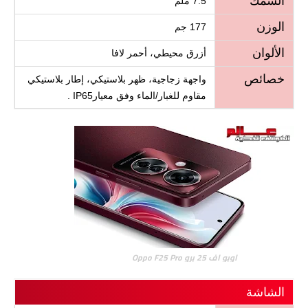
السمك
7.5 ملم
الوزن
177 جم
الألوان
أزرق محيطي، أحمر لافا
خصائص
واجهة زجاجية، ظهر بلاستيكي، إطار بلاستيكي
مقاوم للغبار/الماء وفق معيارIP65 .
اوبو اف 25 برو Oppo F25 Pro
الشاشة