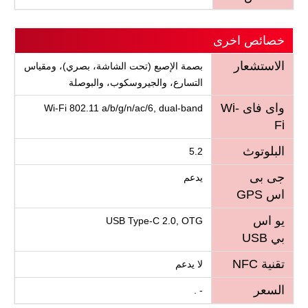
خصائص اخرى
الاستشعار
بصمة الإصبع (تحت الشاشة، بصري)، ومقياس
التسارع، والجيروسكوب، والبوصلة
واى فاى Wi-
Wi-Fi 802.11 a/b/g/n/ac/6, dual-band
Fi
البلوتوث
5.2
جى بى
يدعم
اس GPS
يو اس
USB Type-C 2.0, OTG
بي USB
تقنية NFC
لا يدعم
السعر
- .