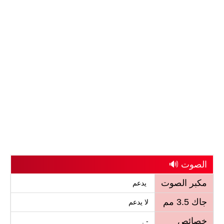
الصوت 🔊
مكبر الصوت
يدعم
جاك 3.5 مم
لا يدعم
خصائص
- .