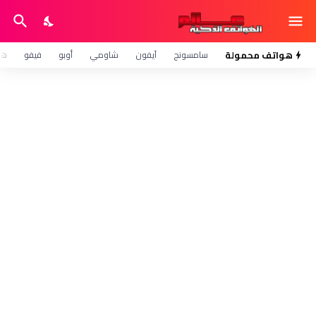
هواتف محمولة
سامسونج
آيفون
شاومي
أوبو
فيفو
هو