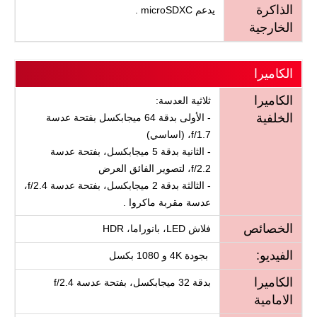
الذاكرة
يدعم microSDXC .
الخارجية
الكاميرا
الكاميرا
ثلاثية العدسة:
الخلفية
- الأولى بدقة 64 ميجابكسل بفتحة عدسة
f/1.7، (اساسي)
- الثانية بدقة 5 ميجابكسل، بفتحة عدسة
f/2.2، لتصوير الفائق العرض
- الثالثة بدقة 2 ميجابكسل، بفتحة عدسة f/2.4،
عدسة مقربة ماكروا .
الخصائص
فلاش LED، بانوراما، HDR
الفيديو:
بجودة 4K و 1080 بكسل
الكاميرا
بدقة 32 ميجابكسل، بفتحة عدسة f/2.4
الامامية