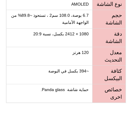
نوع الشاشة
AMOLED
حجم
6.7 بوصة، 108.0 سم2 ، تستحوذ ~89.8% من
الشاشة
الواجهة الأمامية
دقة
1080 × 2412 بكسل، نسبة 20:9
الشاشة
معدل
120 هرتز
التحديث
كثافة
~394 بكسل في البوصة
البيكسل
خصائص
حماية شاشة Panda glass.
اخرى