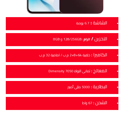
:
الشاشة
6.7 بوصة
التخزين
/
الرام :
128/256GB و 8GB
الكاميرا
:
خلفية 64+8+2 م.ب / امامية 32 م.ب
المعالج
:
ثماني النواة Dimensity 7050
البطارية
:
5000 مللي أمبير
الشحن
:
67 واط