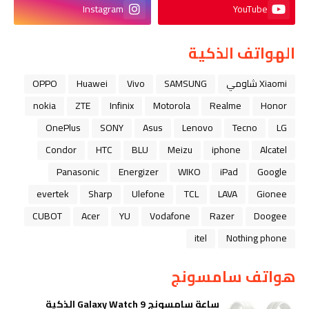
Instagram
YouTube
الهواتف الذكية
Xiaomi شاومي
SAMSUNG
Vivo
Huawei
OPPO
nokia
ZTE
Infinix
Motorola
Realme
Honor
OnePlus
SONY
Asus
Lenovo
Tecno
LG
Condor
HTC
BLU
Meizu
iphone
Alcatel
Panasonic
Energizer
WIKO
iPad
Google
evertek
Sharp
Ulefone
TCL
LAVA
Gionee
CUBOT
Acer
YU
Vodafone
Razer
Doogee
itel
Nothing phone
هواتف سامسونج
ساعة سامسونج Galaxy Watch 9 الذكية