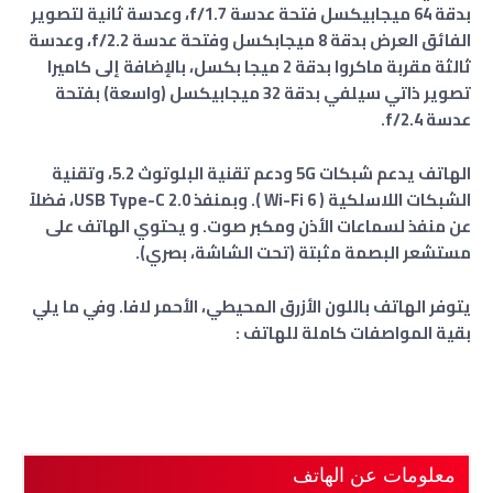
بدقة 64 ميجابيكسل فتحة عدسة f/1.7، وعدسة ثانية لتصوير
الفائق العرض بدقة 8 ميجابكسل وفتحة عدسة f/2.2، وعدسة
ثالثة مقربة ماكروا بدقة 2 ميجا بكسل، بالإضافة إلى كاميرا
تصوير ذاتي سيلفي بدقة 32 ميجابيكسل (واسعة)
بفتحة
عدسة f/2.4
.
الهاتف يدعم شبكات
5G
ودعم تقنية البلوتوث 5.2، وتقنية
الشبكات اللاسلكية ( 6 Wi-Fi ). وبمنفذ USB Type-C 2.0، فضلاً
عن منفذ لسماعات الأذن ومكبر صوت. و
يحتوي الهاتف على
مستشعر البصمة مثبتة (تحت الشاشة، بصري).
يتوفر الهاتف باللون الأزرق المحيطي، الأحمر لافا. وفي ما يلي
بقية المواصفات كاملة للهاتف :
معلومات عن الهاتف