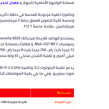
مساحة الواجهة الأمامية للجهاز، و
معدل تحدي
ميجابكسل ، بفتحة عدسة f/2.1.
رسوميات Mali-G57 MC2. و مقترنًا بـمساحة تخزين داخلية بسعة 128 جيجا بايت 8 جيجا بايت
ميلي أمبير، و تقنية الشحن سلكي 33 واط سلكي.
صوت ستيريو. وفي ما يلي بقية المواصفات الك
الشبكة 📶:
نوع الشريحة :
شريحة مزدوجة Nano-SIM ( الاثنين في وضع الاستعداد )