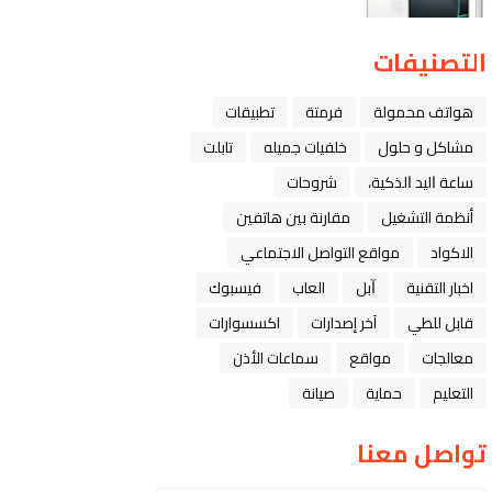
التصنيفات
هواتف محمولة
فرمتة
تطبيقات
مشاكل و حلول
خلفيات جميله
تابلت
ﺳﺎﻋﺔ ﺍﻟﻴﺪ ﺍﻟﺬﻛﻴﺔ،
شروحات
أنظمة التشغيل
مقارنة بين هاتفين
الاكواد
مواقع التواصل الاجتماعي
اخبار التقنية
ﺁﺑﻞ
العاب
فيسبوك
قابل للطي
آخر إصدارات
اكسسوارات
معالجات
مواقع
سماعات الأذن
التعليم
حماية
صيانة
تواصل معنا