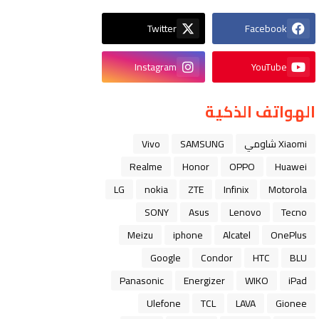
Twitter
Facebook
Instagram
YouTube
الهواتف الذكية
Xiaomi شاومي
SAMSUNG
Vivo
Realme
Honor
OPPO
Huawei
LG
nokia
ZTE
Infinix
Motorola
SONY
Asus
Lenovo
Tecno
Meizu
iphone
Alcatel
OnePlus
Google
Condor
HTC
BLU
Panasonic
Energizer
WIKO
iPad
Ulefone
TCL
LAVA
Gionee