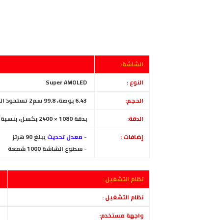
الشاشة:
النوع :
Super AMOLED
الحجم:
6.43 بوصة، 99.8 سم2 تستحوذ الشاشة ~85.7% من الواجهة الأمامية
الدقة:
بدقة
1080 × 2400 بكسل، بنسبة 20:9 (~409 بكسل في البوصة)
إضافات :
-
معدل تحديث
يبلغ 90 هرتز
- سطوع الشاشة 1000 شمعة
نظام التشغيل :
نظام التشغيل :
أ
واجهة مستخدم:
و