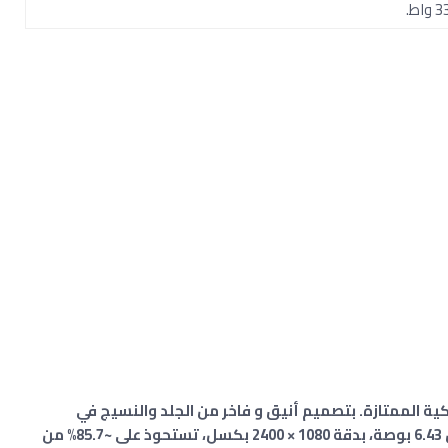
 11 من الهواتف الذكية الممتازة. بتصميم أنيق و فاخر من الجلد والنسيج في
الخلف، بشاشة Super AMOLED منحنية بقياس 6.43 بوصة، بدقة 1080 × 2400 بكسل، تستحوذ على ~85.7% من