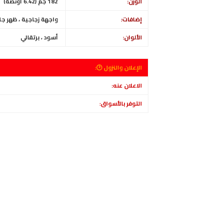
الوزن:
182 جم (6.42 أونصة)
إضافات:
واجهة زجاجية ، ظهر ج
الألوان:
أسود ، برتقالي
الإعلان والنزول 🕑:
الاعلان عنه:
التوفر بالأسواق: