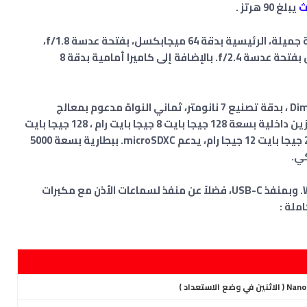
ث
يبلغ 90 هرتز
.
وكاميرا خلفية مزدوجة العدسة في حلقة دائرية جميلة، الرئيسية بدقة 64 ميجابكسل، بفتحة عدسة f/1.8،
وعدسة ثانية لتصوير العمق بدقة 2 ميجابكسل بفتحة عدسة f/2.4. بالإضافة إلى كاميرا أمامية بدقة 8
يستخدم الهاتف شريحة ميدياتك Dimensity 6020 ، بدقة تصنيع 7 نانومتر، ثماني النواة مدعوم بمعالج
رام
، 128 جيجا بايت
12 جيجا بايت رام ، 256 جيجا بايت 8 جيجا رام ، 256 جيجا بايت 12 جيجا رام، يدعم microSDXC. ببطارية بسعة 5000
يدعم تقنية البلوتوث 5.2، وتقنية Wi-Fi 2.4 GHz. وبمنفذ USB-C، فضلاً عن منفذ لسماعات الأذن مع مكبرات
املة
: