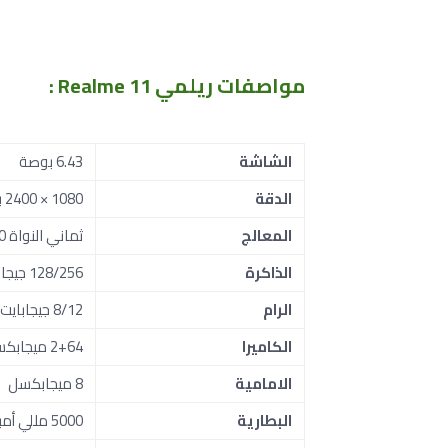
مواصفات ريلمي Realme 11
:
الشاشة
6.43 بوصة
الدقة
1080 × 2400 بكسل
المعالج
ثماني النواة Dimensity 6020
الذاكرة
128/256 جيجابايت
الرام
8/12 جيجابايت
الكاميرا
2+64 ميجابكسل
الامامية
8 ميجابكسل
البطارية
5000 مللي أمبير