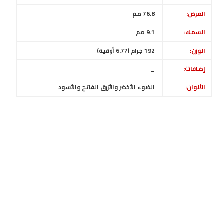
العرض:
76.8 مم
السمك:
9.1 مم
الوزن:
192 جرام (6.77 أوقية)
إضافات:
_
الألوان:
الضوء الأخضر والأزرق الفاتح والأسود