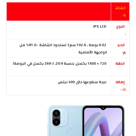
الشاش
ة :
النوع
IPS LCD
:
الحج
6.52 بوصة ، 102.6 سم2 تستحوذ الشاشة ~81.0% من
م:
الواجهة الأمامية
الدقة:
720 × 1600 بكسل، بنسبة 20:9، (~269 بكسل في البوصة)
إضافا
درجة سطوعها حتى 400 نيتس
ت :