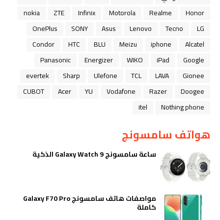
nokia
ZTE
Infinix
Motorola
Realme
Honor
OnePlus
SONY
Asus
Lenovo
Tecno
LG
Condor
HTC
BLU
Meizu
iphone
Alcatel
Panasonic
Energizer
WIKO
iPad
Google
evertek
Sharp
Ulefone
TCL
LAVA
Gionee
CUBOT
Acer
YU
Vodafone
Razer
Doogee
itel
Nothing phone
هواتف سامسونج
ساعة سامسونج Galaxy Watch 9 الذكية
مواصفات هاتف سامسونج Galaxy F70 Pro
كاملة