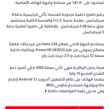
تستحوذ على ~81.0% من مساحة واجهة الهاتف الأمامية.
يضم كاميرا خلفية مزدوجة العدسة، تأتي الرئيسية بدقة 8
ميجابكسل ، بفتحة عدسة f/2.0 والعدسة الثانية مستشعر
عمق بدقة 0.08 ميجابكسل . بالإضافة إلى كاميرا أمامية بدقة
5 ميجابكسل.
يستخدم الجهاز الذكي معالج Helio G36 من ميدياتك، مقترنًا
بمعالج رسومي من طراز PowerVR GE8320، وبذاكرة داخلية
بسعة 32 جيجا بايت و 2/3 جيجا بايت رام.
فيما يخص البطارية فهي تأتي بسعة 5000 مللي أمبير، دعم
الشحن السريع 10 واط .
يعتمد الهاتف على نظام التشغيل أندرويد Android 12 (إصدار
Go) وبواجهة مستخدم شاومي MIUI .
وفي ما يلي بقية المواصفات كاملة ⬇️ .