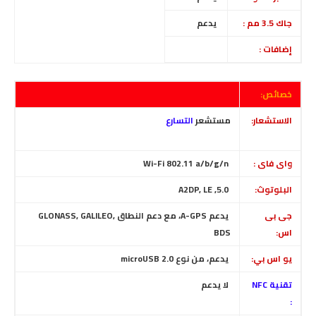
جاك 3.5 مم :
يدعم
إضافات :
خصائص:
الاستشعار:
مستشعر
التسارع
واى فاى :
Wi-Fi 802.11 a/b/g/n
البلوتوث:
5.0, A2DP, LE
جى بى
يدعم A-GPS، مع دعم النطاق GLONASS, GALILEO,
اس:
BDS
يو اس بي:
يدعم، من نوع microUSB 2.0
تقنية NFC
لا
يدعم
: