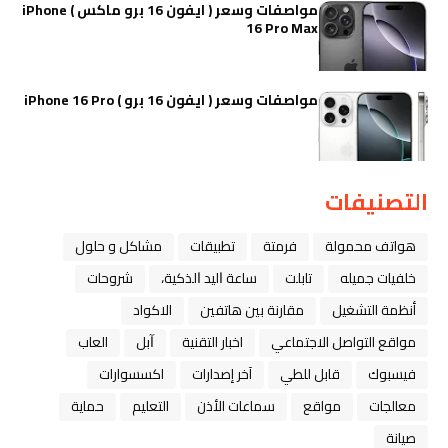
مواصفات وسعر ( ايفون 16 برو ماكس ) iPhone
16 Pro Max
مواصفات وسعر ( ايفون 16 برو ) iPhone 16 Pro
التصنيفات
هواتف محمولة
فرمتة
تطبيقات
مشاكل و حلول
خلفيات جميله
تابلت
ﺳﺎﻋﺔ ﺍﻟﻴﺪ ﺍﻟﺬﻛﻴﺔ،
شروحات
أنظمة التشغيل
مقارنة بين هاتفين
الاكواد
مواقع التواصل الاجتماعي
اخبار التقنية
ﺁﺑﻞ
العاب
فيسبوك
قابل للطي
آخر إصدارات
اكسسوارات
معالجات
مواقع
سماعات الأذن
التعليم
حماية
صيانة