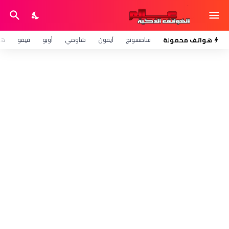
هواتف محمولة
سامسونج
آيفون
شاومي
أوبو
فيفو
هو