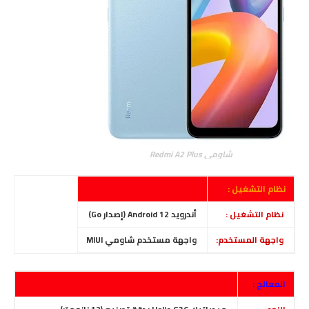
شاومي Redmi A2 Plus
نظام التشغيل :
نظام التشغيل :
أندرويد Android 12 (إصدار Go)
واجهة ال
مستخدم:
واجهة مستخدم شاومي
MIUI
المعالج :