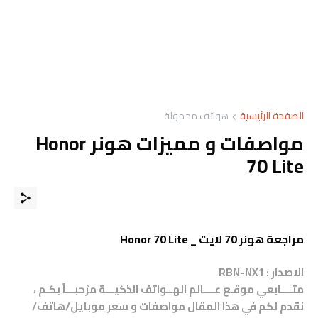
الصفحة الرئيسية
هواتف محمولة
مواصفات و مميزات هونر Honor
70 Lite
مراجعة هونر 70 لايت _ Honor 70 Lite
الاصدار :
RBN-NX1
متــــابعي موقـع عــــالم الهــواتف الذكيـــة مرْحبـــاً بكـم ،
نقدم لكم في هذا المقال مواصفات و سعر موبايل/هاتف/