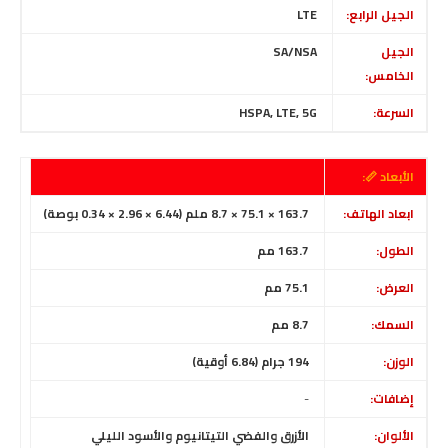
الجيل الرابع:
LTE
الجيل
SA/NSA
الخامس:
السرعة:
HSPA, LTE, 5G
الأبعاد 📏:
ابعاد الهاتف:
163.7 × 75.1 × 8.7 ملم (6.44 × 2.96 × 0.34 بوصة)
الطول:
163.7 مم
العرض:
75.1 مم
السمك:
8.7 مم
الوزن:
194 جرام (6.84 أوقية)
إضافات:
-
الألوان:
الأزرق والفضي التيتانيوم والأسود الليلي