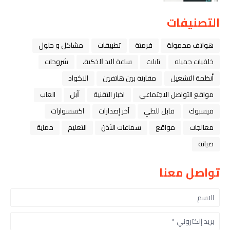
التصنيفات
هواتف محمولة
فرمتة
تطبيقات
مشاكل و حلول
خلفيات جميله
تابلت
ﺳﺎﻋﺔ ﺍﻟﻴﺪ ﺍﻟﺬﻛﻴﺔ،
شروحات
أنظمة التشغيل
مقارنة بين هاتفين
الاكواد
مواقع التواصل الاجتماعي
اخبار التقنية
ﺁﺑﻞ
العاب
فيسبوك
قابل للطي
آخر إصدارات
اكسسوارات
معالجات
مواقع
سماعات الأذن
التعليم
حماية
صيانة
تواصل معنا