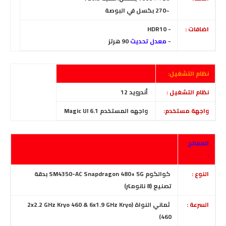
~270 بكسل في البوصة
اضافات :
- HDR10
-
معدل تحديث
90 هرتز
نظام التشغيل:
نظام التشغيل :
أندرويد 12
واجهة مستخدم:
واجهه المستخدم Magic UI 6.1
المعالج
:
النوع :
كوالكوم SM4350-AC Snapdragon 480+ 5G بدقة
تصنيع (8 نانومتر)
السرعة :
ثماني النواة (2x2.2 GHz Kryo 460 & 6x1.9 GHz Kryo
460)