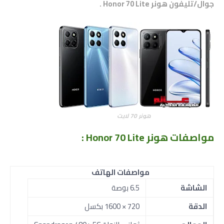
جوال/تليفون
هونر Honor 70 Lite
.
هونر 70 لايت
مواصفات
هونر Honor 70 Lite :
مواصفات الهاتف
الشاشة
6.5 بوصة
الدقة
720 × 1600 بكسل