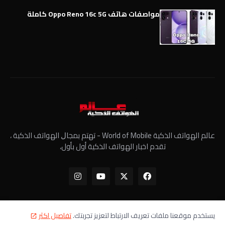
مواصفات هاتف Oppo Reno 16c 5G كاملة
عالم الهواتف الذكية World of Mobile - ﺗﻬﺘﻢ ﺑﻤﺠﺎﻝ الهواتف الذكية ،
تقدم اخبار الهواتف الذكية أول بأول،
يستخدم موقعنا ملفات تعريف الارتباط لتعزيز تجربتك.
تفاصيل اكثر
الرئيسية
معلومات عنا
سياسة الخصوصية
اتصل بنا