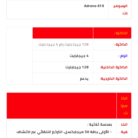
الرسومي
Adreno 619
ات:
الذاكرة :
الذاكرة :
128 جيجا بايت رام 4 جيجا بايت
الرام :
4
جيجابايت
الذاكرة الداخلية:
128
جيجابايت
الذاكرة الخارجية:
يدعم
الكا
ميرا
ت:
الخل
بعدسة ثلاثية :
فية
- الأولى بدقة 50 ميجابكسل،
التركيز التلقائي عبر اكتشاف