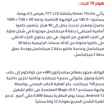
هونر 70 لايت :
يأتي Honor 70 Lite بشاشة TFT LCD بقياس 6.5 بوصة،
يستحوذ ~83.0% من الواجهة الأمامية، ودقة HD + (1600 × 720
بكسل) ومعدل تحديث يصل إلى 90 هرتز. يتضمن كاميرا
أمامية (سيلفي) بدقة 8 ميجابكسل موجودة في شكل قطرة
في الجزء العلوي من الجهاز ، في حين يحتوي الجزء الخلفي
على كاميرا مكونة من ثلاثة عدسات، الرئيسية بدقة 50
ميجابكسل وعدسة ماكرو بدقة 2 ميجابكسل ووحدة عمق
بدقة 2 ميجابكسل.
الهاتف مجهز بمعالج سنابدراجون 480+ من كوالكوم إلى جانب
ذاكرة وصول عشوائي بحجم 4 جيجابايت وذاكرة تخزين داخلية
بحجم 128 جيجابايت. يتم تغطية الجانب البرمجي بواسطة
واجهة مستخدم Magic UI 6.1 المعتمدة على نظام تشغيل
Android 12، بينما يوفر البطارية بسعة 5،000 مللي أمبير ، تدعم
تقنية الشحن السريع بقوة 22.5 واط سلكياً.