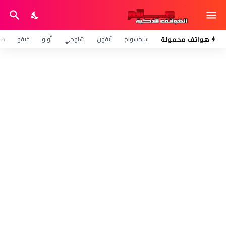
هواتف محمولة
سامسونج
آيفون
شاومي
أوبو
فيفو
هو