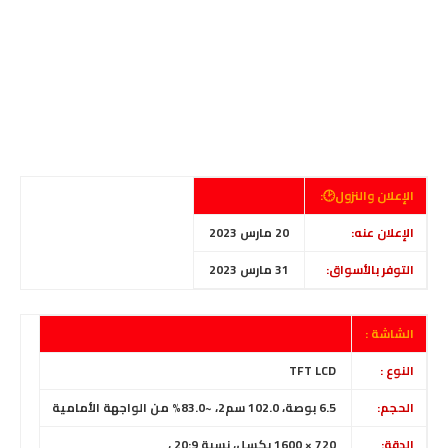
الإعلان والنزول🕑:
الإعلان عنه:
20 مارس 2023
التوفر بالأسواق:
31 مارس 2023
الشاشة :
النوع :
TFT LCD
الحجم:
6.5 بوصة، 102.0 سم2، ~83.0% من الواجهة الأمامية
الدقة:
720 × 1600 بكسل، نسبة 20:9 ،