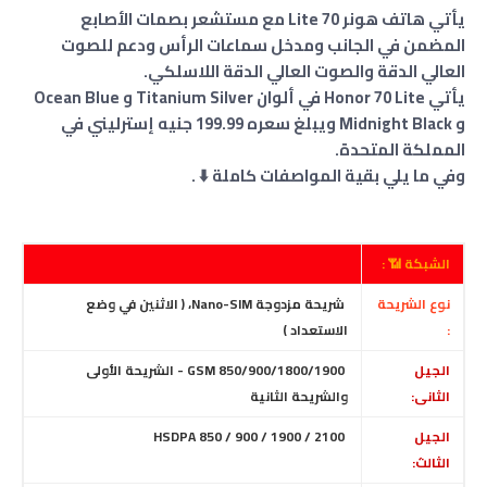
يأتي هاتف هونر 70 Lite مع مستشعر بصمات الأصابع
المضمن في الجانب ومدخل سماعات الرأس ودعم للصوت
العالي الدقة والصوت العالي الدقة اللاسلكي.
يأتي Honor 70 Lite في ألوان Titanium Silver و Ocean Blue
و Midnight Black ويبلغ سعره 199.99 جنيه إسترليني في
المملكة المتحدة.
وفي ما يلي بقية المواصفات كاملة ⬇️ .
الشبكة 📶 :
نوع الشريحة
شريحة مزدوجة Nano-SIM، ( الاثنين في وضع
:
الاستعداد )
الجيل
GSM 850/900/1800/1900 - الشريحة الأولى
الثانى:
والشريحة الثانية
الجيل
HSDPA 850 / 900 / 1900 / 2100
الثالث: