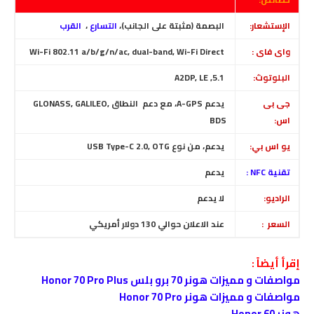
الإستشعار:
البصمة (مثبتة على الجانب)،
التسارع
،
القرب
واى فاى :
Wi-Fi 802.11 a/b/g/n/ac, dual-band, Wi-Fi Direct
البلوتوث:
5.1, A2DP, LE
جى بى
يدعم
A-GPS
، مع دعم النطاق GLONASS, GALILEO,
اس:
BDS
يو اس بي:
يدعم، من نوع USB Type-C 2.0, OTG
تقنية NFC :
يدعم
الراديو:
لا يدعم
السعر :
عند الاعلان حوالي 130 دولار أمريكي
إقرأ أيضاً :
مواصفات و مميزات هونر 70 برو بلس Honor 70 Pro Plus
مواصفات و مميزات هونر Honor 70 Pro
هونر Honor 60