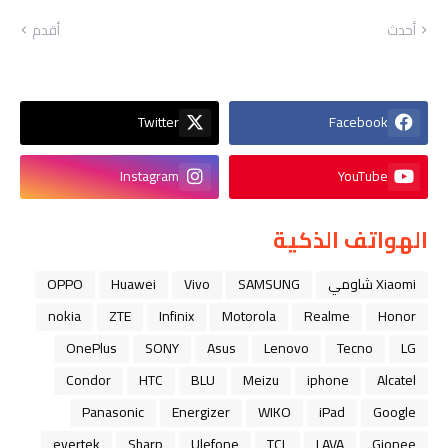
أحدث
أقدم
Twitter
Facebook
Instagram
YouTube
الهواتف الذكية
Xiaomi شاومي
SAMSUNG
Vivo
Huawei
OPPO
nokia
ZTE
Infinix
Motorola
Realme
Honor
OnePlus
SONY
Asus
Lenovo
Tecno
LG
Condor
HTC
BLU
Meizu
iphone
Alcatel
Panasonic
Energizer
WIKO
iPad
Google
evertek
Sharp
Ulefone
TCL
LAVA
Gionee