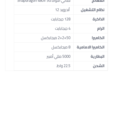
المعالج
ثماني النواة Snapdragon 480+ 5G
نظام التشغيل
أندرويد 12
الذاكرة
128 جيجابايت
الرام
4 جيجابايت
الكاميرا
2+2+50 ميجابكسل
الكاميرا الامامية
8 ميجابكسل
البطارية
5000 مللي أمبير
الشحن
22.5 واط.