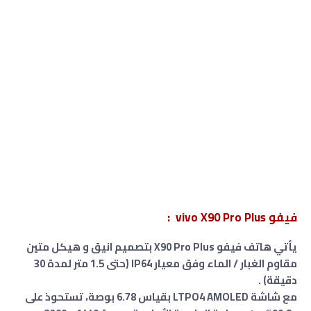
فيفو vivo X90 Pro Plus :
يأتي هاتف فيفو X90 Pro Plus بتصميم انيق و هيكل متين
مقاوم الغبار / الماء وفق معيار IP64 (حتى 1.5 متر لمدة 30
دقيقة) .
مع شاشة LTPO4 AMOLED بقياس 6.78 بوصة، تستحوذ على