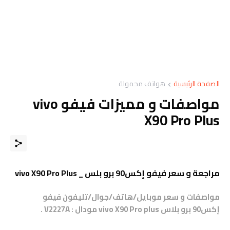
الصفحة الرئيسية
هواتف محمولة
مواصفات و مميزات فيفو vivo
X90 Pro Plus
مراجعة و سعر فيفو إكس90 برو بلس _ vivo X90 Pro Plus
مواصفات و سعر موبايل/هاتف/جوال/تليفون فيفو
إكس90
برو بلاس
vivo X90 Pro plus
مودال : V2227A
.