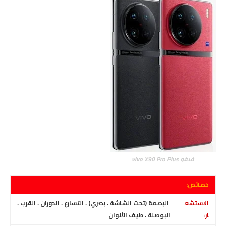
فيفو vivo X90 Pro Plus
خصائص:
الاستشع
البصمة (تحت الشاشة ، بصري) ، التسارع ، الدوران ، القرب ،
ار:
البوصلة ، طيف الألوان