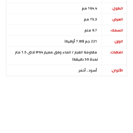
الطول:
164.4 مم
العرض:
75.3
مم
السمك:
9.7 ملم
الوزن:
221 جم (7.80 أوقية)
اضافات:
مقاومة الغبار / الماء وفق معيار
IP64 (حتى 1.5 متر
لمدة 30 دقيقة)
الألوان:
أسود ، أحمر