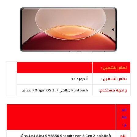
نظام التشغيل :
نظام التشغيل :
أندرويد 13
واجهة مستخدم:
Funtouch (عالمي) ، Origin OS 3 (الصين)
الم
عال
ج :
النو
كوالكوم SM8550 Snapdragon 8 Gen 2 بدقة تصنيع (4