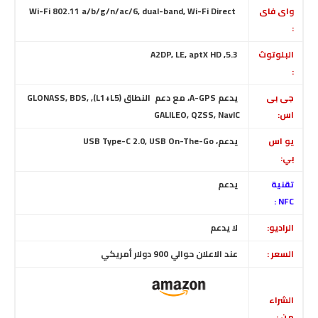
واى فاى
Wi-Fi 802.11 a/b/g/n/ac/6, dual-band, Wi-Fi Direct
:
البلوتوث
5.3, A2DP, LE, aptX HD
:
جى بى
يدعم
A-GPS
، مع دعم النطاق (L1+L5), GLONASS, BDS,
اس:
GALILEO, QZSS, NavIC
يو اس
يدعم، USB Type-C 2.0, USB On-The-Go
بي:
تقنية
يدعم
NFC :
الراديو:
لا
يدعم
السعر :
عند الاعلان حوالي 900 دولار أمريكي
الشراء
من :