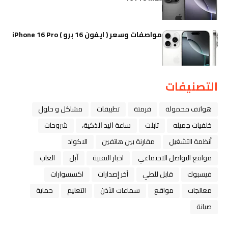
مواصفات وسعر ( ايفون 16 برو ) iPhone 16 Pro
التصنيفات
هواتف محمولة
فرمتة
تطبيقات
مشاكل و حلول
خلفيات جميله
تابلت
ﺳﺎﻋﺔ ﺍﻟﻴﺪ ﺍﻟﺬﻛﻴﺔ،
شروحات
أنظمة التشغيل
مقارنة بين هاتفين
الاكواد
مواقع التواصل الاجتماعي
اخبار التقنية
ﺁﺑﻞ
العاب
فيسبوك
قابل للطي
آخر إصدارات
اكسسوارات
معالجات
مواقع
سماعات الأذن
التعليم
حماية
صيانة