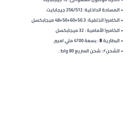
المساحة الداخلية: 256/512 جيجابايت
الكاميرا الخلفية: 50.3+60+50+48
ميجابكسل
الكاميرا الأمامية : 32 ميجابكسل
البطارية🔋: بسعة 4700 ملي امبير.
الشحن⚡: شحن السريع 80 واط .