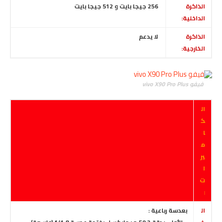
الذاكرة
256
جيجا بايت
و
512
جيجا بايت
الداخلية:
الذاكرة
لا
يدعم
الخارجية:
فيفو vivo X90 Pro Plus
ال
ك
ا
م
ير
ا
ت
:
ال
بعدسة رباعية :