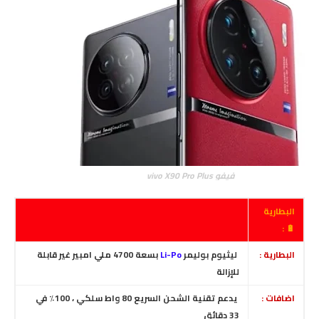
فيفو vivo X90 Pro Plus
البطارية
🔋 :
البطارية :
ليثيوم بوليمر
Li-Po
بسعة 4700 ملي امبير غير قابلة
للإزالة
اضافات :
يدعم تقنية الشحن السريع 80 واط سلكي ، 100٪ في
33 دقائق