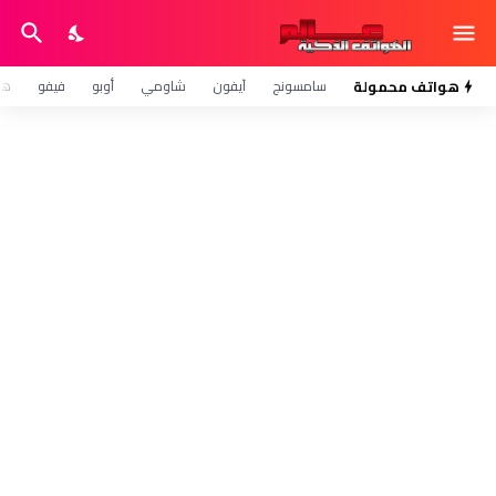
هواتف محمولة
سامسونج
آيفون
شاومي
أوبو
فيفو
هو