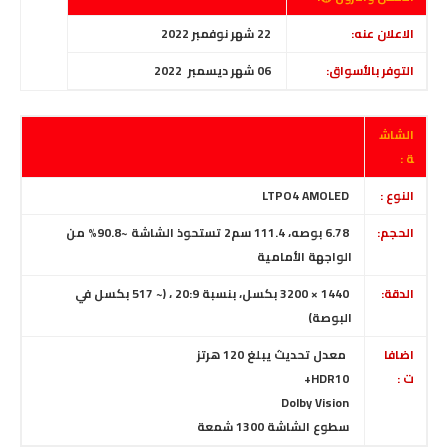
الاعلان عنه:
22 شهر نوفمبر 2022
التوفر بالأسواق:
06 شهر ديسمبر
2022
الشاش
ة :
النوع :
LTPO4 AMOLED
الحجم:
6.78 بوصه، 111.4 سم2 تستحوذ الشاشة ~90.8% من
الواجهة الأمامية
الدقة:
1440 × 3200 بكسل، بنسبة 20:9
، (~ 517 بكسل في
البوصة)
اضافا
معدل تحديث يبلغ 120 هرتز
ت :
HDR10+
Dolby Vision
سطوع الشاشة
1300 شمعة