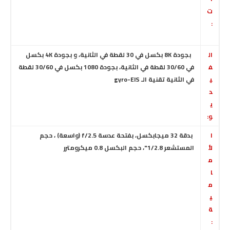
ت
:
ال
بجودة 8K بكسل في 30 لقطة في الثانية،
و
بجودة 4K بكسل
ف
في 30/60 لقطة في الثانية،
بجودة 1080 بكسل في 30/60 لقطة
ي
في الثانية تقنية الـ gyro-EIS
د
ي
و:
ا
بدقة 32 ميجابكسل، بفتحة عدسة f/2.5 (واسعة)
، حجم
لأ
المستشعر 1/2.8"، حجم البكسل 0.8 ميكرومترر
م
ا
م
ي
ة
: