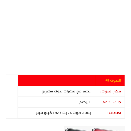
الصوت 🔊:
مكبر الصوت :
يدعم مع مكبرات صوت ستيريو
جاك 3.5 مم :
لا يدعم
اضافات :
بنقاء صوت 24 بت / 192 كيلو هرتز