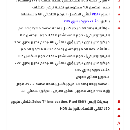
خ
- الأولى بدقة 50.3 ميجابكسل بفتحة عدسة f/1.8 (واسعة) ،
ل
حجم البكسل 1.6 ميكرومترر، تقنية تركيز اكتشاف
ف
الطور
PDAF
ثنائي البكسل
، التركيز التلقائي AF بالاستعانة
ي
بالليزر
،
مثبت صورة بصري OIS
.
ة:
- والثانية بدقة 60 ميجابكسل بفتحة عدسة f/3.5 و 50 مم
(تليفوتوغرافي) ، حجم المستشعر 1/2.0، حجم البكسل 0.7
ميكرومترر، بدون تركيز بؤري تلقائي AF ،يدعم تكبير بصري 3.5x .
- الثالثة بدقة 50 ميجابكسل بفتحة عدسة f/1.6 و 50 مم
(تليفوتوغرافي) ، حجم المستشعر 1/2.4"، حجم البكسل 0.7
ميكرومترر، بدون تركيز بؤري تلقائي AF ،يدعم
تكبير بصري 2x ،
مثبت صورة بصري OIS .
لتصوير الفائق العرض
- عدسة رابعة بدقة 48 ميجابكسل بفتحة عدسة f/2.2
،
مجال
رؤية 114 درجة،
لتصوير الفائق العرض ،
التركيز التلقائي AF
ال
بصريات زايس Zeiss T* lens coating, Pixel Shift، فلاش مزدوج
م
LED ثنائي النغمة، بانوراما، HDR
م
يز
ا