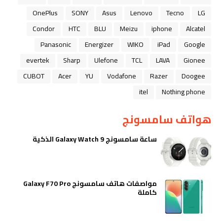
OnePlus
SONY
Asus
Lenovo
Tecno
LG
Condor
HTC
BLU
Meizu
iphone
Alcatel
Panasonic
Energizer
WIKO
iPad
Google
evertek
Sharp
Ulefone
TCL
LAVA
Gionee
CUBOT
Acer
YU
Vodafone
Razer
Doogee
itel
Nothing phone
هواتف سامسونج
ساعة سامسونج Galaxy Watch 9 الذكية
مواصفات هاتف سامسونج Galaxy F70 Pro
كاملة