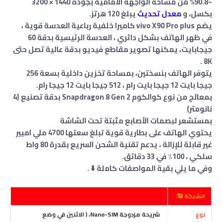
~90.8% من مساحة الواجهة الأمامية بجودة 1440 × 3200
بكسل
،
و
معدل تحديث
يبلغ 120 هرتز.
يضم vivo X90 Pro plus كاميرا خلفية رباعية العدسة قوية ،
في ظهر الهاتف بشكل دائري ، العدسة الرئيسية بدقة 60
جيجابايت، يمكنها تصوير مقاطع فيديو بدقة عالية تصل حتى
8K .
يتوفر الهاتف بنسختين، بمساحة تخزين داخلية بسعة 256
جيجا بايت 12 جيجا بايت رام ، 512 جيجا بايت 12 جيجا رام.
بمعالج من نوع كوالكوم Snapdragon 8 Gen 2 بدقة تصنيع (4
نانومتر)
بمستشعر لبصمات الأصابع مثبتة تحت الشاشة
يحتوي الهاتف على بطارية قوية تبلغ سعتها 4700 ملي امبير
غير قابلة للإزالة ، يدعم تقنية الشحن السريع بقدرة 80 واط
سلكي ، 100٪ في 33 دقائق.
وفي ما يلي بقية المواصفات كاملة ⬇️ .
الشبكة 📶:
نوع
شريحة مزدوجة Nano-SIM، ( الاثنين في وضع