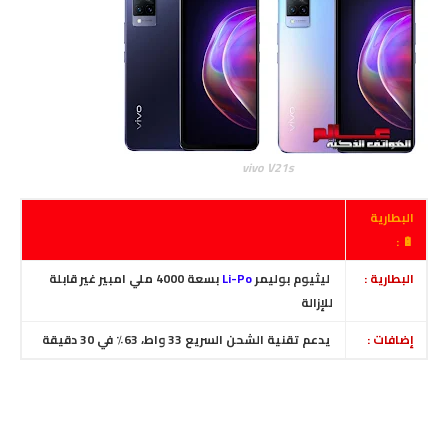
vivo V21s
البطارية
🔋 :
البطارية :
ليثيوم بوليمر
Li-Po
بسعة 4000 ملي امبير غير قابلة
للإزالة
إضافات :
يدعم تقنية الشحن السريع 33 واط، 63٪ في 30 دقيقة