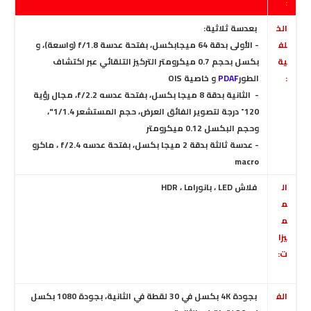
:
الخ
بعدسة ثلاثية:
لف
- الأولى بدقة 64 ميجابكسل، بفتحة عدسة f/1.8 (واسعة)،
و
ية
بكسل بحجم 0.7 ميكرومتر
التركيز التلقائي عبر اكتشاف
:
الطور
PDAF
و خاصية OIS
- الثانية بدقة 8 ميجا بكسل، بفتحة عدسه f/2.2، مجال رؤية
120˚ درجة لتصوير الفائق العرض، حجم المستشعر 1/1.4"،
وحجم البكسل 0.12 ميكرومتر
- عدسة ثالثة بدقة 2 ميجا بكسل، بفتحة عدسه f/2.4 ،
ماكرو
macro
ال
فلاش LED
، بانوراما ، HDR
م
م
يزا
ت:
الف
بجودة 4K بكسل في 30 لقطة في الثانية
،
بجودة 1080 بكسل