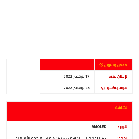
الاعلان والنزول 🕑:
الإعلان عنه:
17 نوفمبر 2022
التوفر بالأسواق:
25 نوفمبر 2022
الشاشة
:
النوع :
AMOLED
الحجم:
6.44 بوصة، 100.0 سم2 ، ~84.7% من الواجهة الأمامية