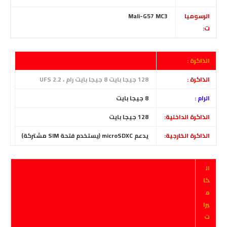
الرسوميا
Mali-G57 MC3
ت:
الذاكرة :
الذاكرة :
128 جيجا بايت 8 جيجا بايت رام ، UFS 2.2
الرام :
8
جيجا بايت
الذاكرة الداخلية:
128 جيجا بايت
الذاكرة الخارجية:
يدعم microSDXC (يستخدم فتحة SIM مشتركة)
ال
كا
م
يرا
ت