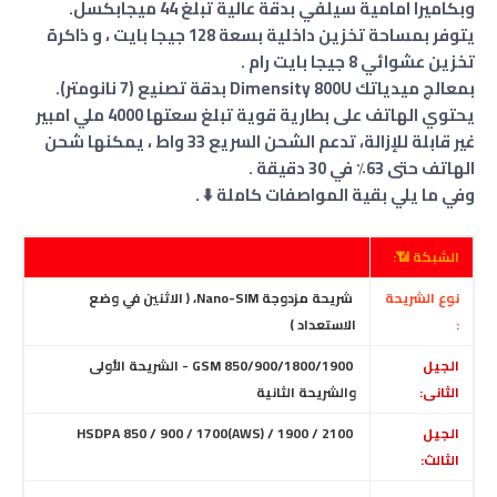
وبكاميرا امامية سيلفي بدقة عالية تبلغ 44 ميجابكسل.
يتوفر بمساحة تخزين داخلية بسعة 128 جيجا بايت ، و ذاكرة
تخزين عشوائي 8 جيجا بايت رام .
بمعالج ميدياتك Dimensity 800U بدقة تصنيع (7 نانومتر).
يحتوي الهاتف على بطارية قوية تبلغ سعتها 4000 ملي امبير
غير قابلة للإزالة، تدعم الشحن السريع 33 واط ، يمكنها شحن
الهاتف حتى 63٪ في 30 دقيقة .
وفي ما يلي بقية المواصفات كاملة ⬇️ .
الشبكة 📶:
نوع الشريحة
شريحة مزدوجة Nano-SIM، ( الاثنين في وضع
:
الاستعداد )
الجيل
GSM 850/900/1800/1900 - الشريحة الأولى
الثانى:
والشريحة الثانية
الجيل
HSDPA 850 / 900 / 1700(AWS) / 1900 / 2100
الثالث: