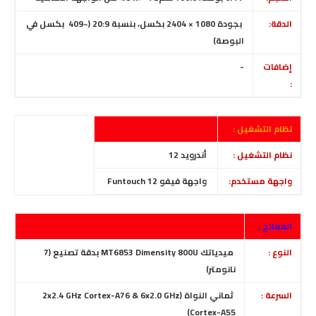
الدقة:
بجودة
1080 × 2404 بكسل، بنسبة 20:9 (~409 بكسل في
البوصة)
إضافات
-
:
نظام التشغيل :
نظام التشغيل :
أندرويد 12
واجهة مستخدم:
واجهة فيفو
Funtouch 12
المعالج :
النوع :
ميدياتك MT6853 Dimensity 800U بدقة تصنيع (7
نانومتر)
السرعة :
ثماني النواة (2x2.4 GHz Cortex-A76 & 6x2.0 GHz
Cortex-A55)