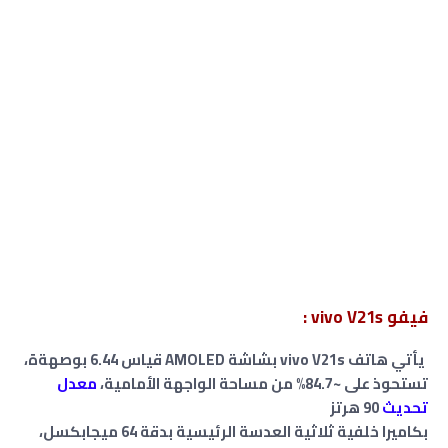
فيفو vivo V21s :
يأتي هاتف vivo V21s
بشاشة AMOLED قياس 6.44 بوصهةة،
تستحوذ على ~84.7% من مساحة الواجهة الأمامية،
معدل
تحديث
90 هرتز
بكاميرا خلفية ثلاثية العدسة الرئيسية بدقة 64 ميجابكسل،