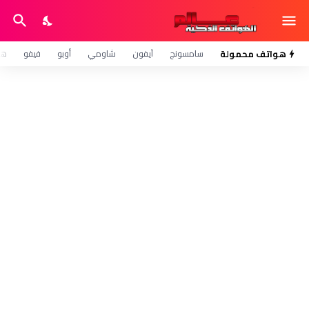
هواتف محمولة
سامسونج
آيفون
شاومي
أوبو
فيفو
هو