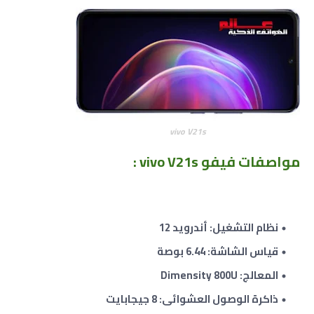
vivo V21s
مواصفات فيفو vivo V21s
:
نظام التشغيل: أندرويد 12
قياس الشاشة: 6.44 بوصة
المعالج: Dimensity 800U
ذاكرة الوصول العشوائى: 8 جيجابايت