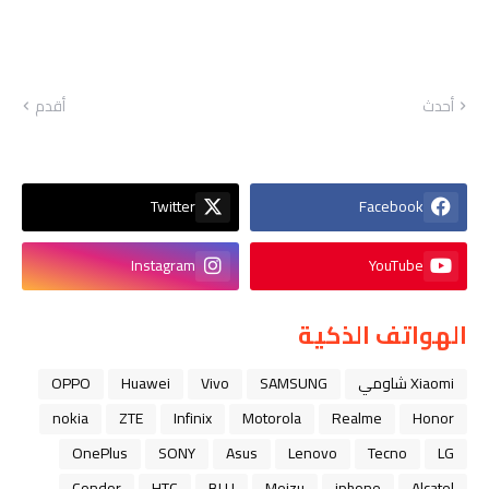
أحدث
أقدم
Twitter
Facebook
Instagram
YouTube
الهواتف الذكية
Xiaomi شاومي
SAMSUNG
Vivo
Huawei
OPPO
nokia
ZTE
Infinix
Motorola
Realme
Honor
OnePlus
SONY
Asus
Lenovo
Tecno
LG
Condor
HTC
BLU
Meizu
iphone
Alcatel