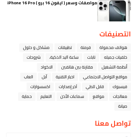
مواصفات وسعر ( ايفون 16 برو ) iPhone 16 Pro
التصنيفات
هواتف محمولة
فرمتة
تطبيقات
مشاكل و حلول
خلفيات جميله
تابلت
ﺳﺎﻋﺔ ﺍﻟﻴﺪ ﺍﻟﺬﻛﻴﺔ،
شروحات
أنظمة التشغيل
مقارنة بين هاتفين
الاكواد
مواقع التواصل الاجتماعي
اخبار التقنية
ﺁﺑﻞ
العاب
فيسبوك
قابل للطي
آخر إصدارات
اكسسوارات
معالجات
مواقع
سماعات الأذن
التعليم
حماية
صيانة
تواصل معنا