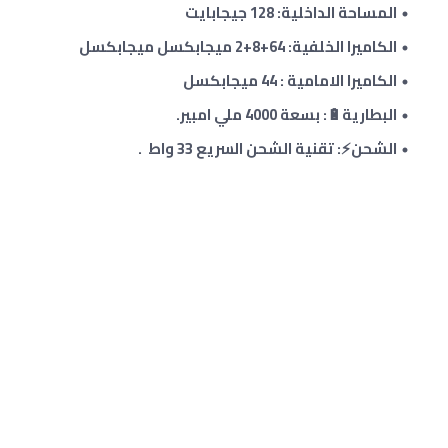
المساحة الداخلية: 128 جيجابايت
الكاميرا الخلفية: 64
+8
+
2
ميجابكسل ميجابكسل
الكاميرا الامامية : 44 ميجابكسل
البطارية🔋: بسعة 4000 ملي امبير.
الشحن⚡: تقنية الشحن السريع 33 واط .