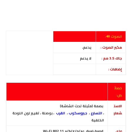
الصوت 🔊:
مكبر الصوت :
يدعم،
جاك 3.5 مم :
لا يدعم
إضافات :
خصائ
ص:
الاست
بصمة (مثبتة تحت الشاشة)
شعار:
،
التسارع
،
جيروسكوب
،
القرب
، بوصلة
،
تغيير لون اللوحة
الخلفية
واى
Wi-Fi 802.11 a/b/g/n/ac, dual-band