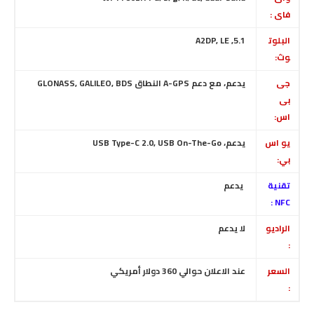
فاى :
البلوت
5.1, A2DP, LE
وث:
جى
يدعم، مع دعم A-GPS النطاق GLONASS, GALILEO, BDS
بى
اس:
يو اس
يدعم، USB Type-C 2.0, USB On-The-Go
بي:
تقنية
يدعم
NFC :
الراديو
لا يدعم
:
السعر
عند الاعلان حوالي 360 دولار أمريكي
: