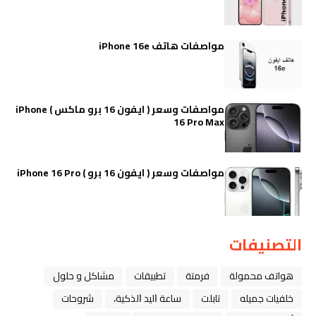
مواصفات هاتف iPhone 16e
مواصفات وسعر ( ايفون 16 برو ماكس ) iPhone
16 Pro Max
مواصفات وسعر ( ايفون 16 برو ) iPhone 16 Pro
التصنيفات
هواتف محمولة
فرمتة
تطبيقات
مشاكل و حلول
خلفيات جميله
تابلت
ﺳﺎﻋﺔ ﺍﻟﻴﺪ ﺍﻟﺬﻛﻴﺔ،
شروحات