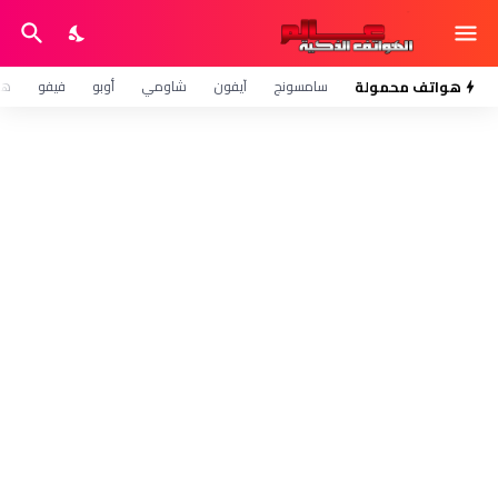
هواتف محمولة
سامسونج
آيفون
شاومي
أوبو
فيفو
هو