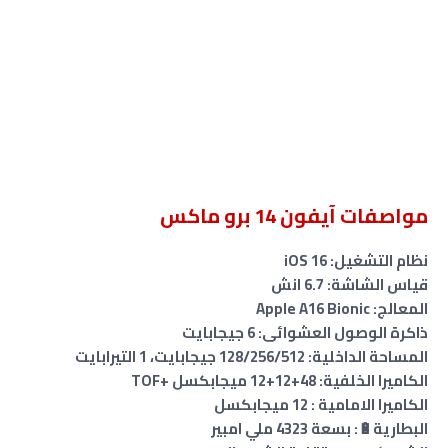
مواصفات آيفون 14 برو ماكس
نظام التشغيل: iOS 16
قياس الشاشة: 6.7 انش
المعالج: Apple A16 Bionic
ذاكرة الوصول العشوائى: 6 جيجابايت
المساحة الداخلية: 128/256/512 جيجابايت، 1 التيرابايت
الكاميرا الخلفية: 48+12+12 ميجابكسل +TOF
الكاميرا الامامية : 12 ميجابكسل
البطارية🔋: بسعة 4323 ملي امبير