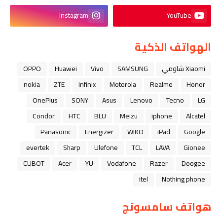
Instagram
YouTube
الهواتف الذكية
Xiaomi شاومي
SAMSUNG
Vivo
Huawei
OPPO
nokia
ZTE
Infinix
Motorola
Realme
Honor
OnePlus
SONY
Asus
Lenovo
Tecno
LG
Condor
HTC
BLU
Meizu
iphone
Alcatel
Panasonic
Energizer
WIKO
iPad
Google
evertek
Sharp
Ulefone
TCL
LAVA
Gionee
CUBOT
Acer
YU
Vodafone
Razer
Doogee
itel
Nothing phone
هواتف سامسونج