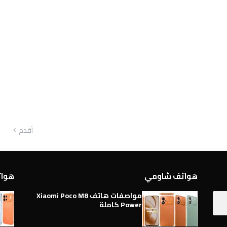
أقدم
هواتف شاومي
هواتف 
مواصفات هاتف Xiaomi Poco M8
Power كاملة