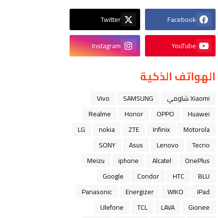
Twitter
Facebook
Instagram
YouTube
الهواتف الذكية
Xiaomi شاومي
SAMSUNG
Vivo
Realme
Honor
OPPO
Huawei
LG
nokia
ZTE
Infinix
Motorola
SONY
Asus
Lenovo
Tecno
Meizu
iphone
Alcatel
OnePlus
Google
Condor
HTC
BLU
Panasonic
Energizer
WIKO
iPad
Ulefone
TCL
LAVA
Gionee