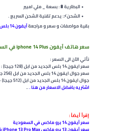
البطارية🔋: بسعة _ ملي امبير
الشحن⚡: يدعم تقنية الشحن السريع .
بقية مواصفات و سعر و مراجعة
آيفون 14 بلس
سعر هاتف آيفون iphone 14 Plus في السعودية
نأتي الآن الى
ال
سعر :
سعر
ايفون 14 بلس الجديد من ابل (128 جيجا) : ‎4,099.‎00‏
سعر
جوال ايفون 14 بلس الجديد من ابل (256 جيجا) :‎4,599.‎00‏
جوال ايفون 14 بلس الجديد من ابل (512 جيجا) - فضي ‎5,599.‎00‏ ريال
اشتريه بافضل الاسعار من هنا .
..
إقرأ أيضاً :
سعر آيفون 14 برو ماكس في السعودية
سعر آيفون 13 برو ماكس iPhone 13 Pro Max في السعودية