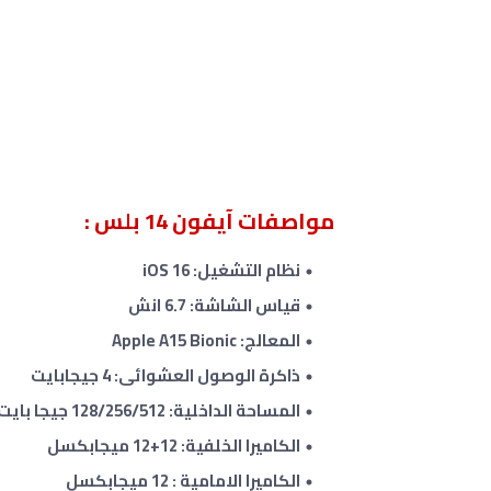
مواصفات آيفون 14 بلس :
نظام التشغيل: iOS 16
قياس الشاشة: 6.7 انش
المعالج: Apple A15 Bionic
ذاكرة الوصول العشوائى: 4 جيجابايت
المساحة الداخلية: 128/256/512 جيجا بايت
الكاميرا الخلفية: 12+12 ميجابكسل
الكاميرا الامامية : 12 ميجابكسل