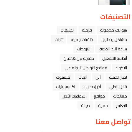
التصنيفات
هواتف محمولة
فرمتة
تطبيقات
مشاكل و حلول
خلفيات جميله
تابلت
ﺳﺎﻋﺔ ﺍﻟﻴﺪ ﺍﻟﺬﻛﻴﺔ،
شروحات
أنظمة التشغيل
مقارنة بين هاتفين
الاكواد
مواقع التواصل الاجتماعي
اخبار التقنية
ﺁﺑﻞ
العاب
فيسبوك
قابل للطي
آخر إصدارات
اكسسوارات
معالجات
مواقع
سماعات الأذن
التعليم
حماية
صيانة
تواصل معنا