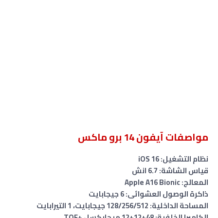
مواصفات آيفون 14 برو ماكس
نظام التشغيل: iOS 16
قياس الشاشة: 6.7 انش
المعالج: Apple A16 Bionic
ذاكرة الوصول العشوائى: 6 جيجابايت
المساحة الداخلية: 128/256/512 جيجابايت، 1 التيرابايت
الكاميرا الخلفية: 48+12+12 ميجابكسل +TOF