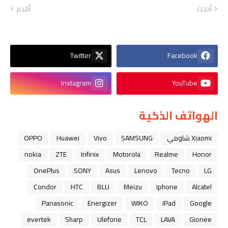
أحدث
أقدم
Twitter
Facebook
Instagram
YouTube
الهواتف الذكية
Xiaomi شاومي
SAMSUNG
Vivo
Huawei
OPPO
nokia
ZTE
Infinix
Motorola
Realme
Honor
OnePlus
SONY
Asus
Lenovo
Tecno
LG
Condor
HTC
BLU
Meizu
iphone
Alcatel
Panasonic
Energizer
WIKO
iPad
Google
evertek
Sharp
Ulefone
TCL
LAVA
Gionee