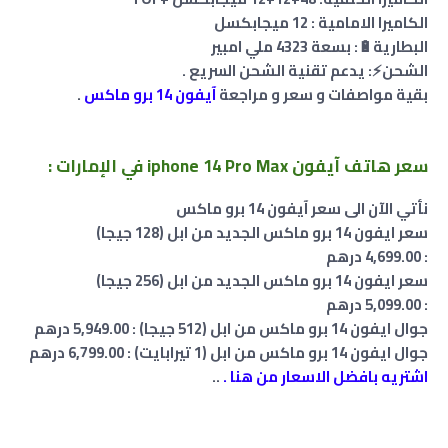
الكاميرا الامامية : 12 ميجابكسل
البطارية🔋: بسعة 4323 ملي امبير
الشحن⚡: يدعم تقنية الشحن السريع .
بقية مواصفات و سعر و مراجعة
آيفون 14 برو ماكس
.
سعر هاتف آيفون iphone 14 Pro Max في الإمارات :
نأتي الآن الى سعر آيفون 14 برو ماكس
سعر
ايفون 14 برو ماكس الجديد من ابل (128 جيجا)
:
‎4,699.‎00‏
درهم
سعر
ايفون 14 برو ماكس الجديد من ابل (256 جيجا)
: ‎5,099.‎00‏
درهم
جوال ايفون 14 برو ماكس من ابل (512 جيجا) :
‎5,949.‎00‏
درهم
جوال ايفون 14 برو ماكس من ابل (1 تيرابايت) :
‎6,799.‎00‏
درهم
اشتريه بافضل الاسعار من هنا .
..