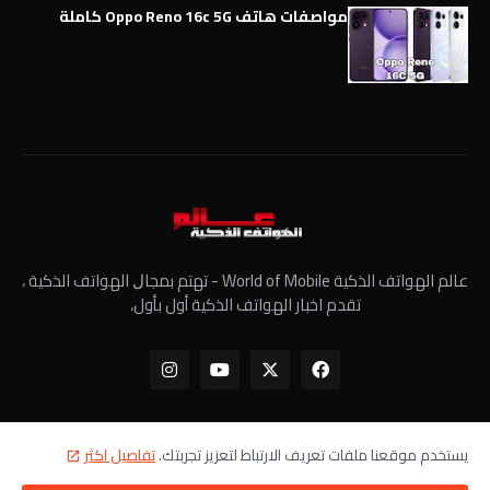
مواصفات هاتف Oppo Reno 16c 5G كاملة
عالم الهواتف الذكية World of Mobile - ﺗﻬﺘﻢ ﺑﻤﺠﺎﻝ الهواتف الذكية ،
تقدم اخبار الهواتف الذكية أول بأول،
يستخدم موقعنا ملفات تعريف الارتباط لتعزيز تجربتك.
تفاصيل اكثر
الرئيسية
معلومات عنا
سياسة الخصوصية
اتصل بنا