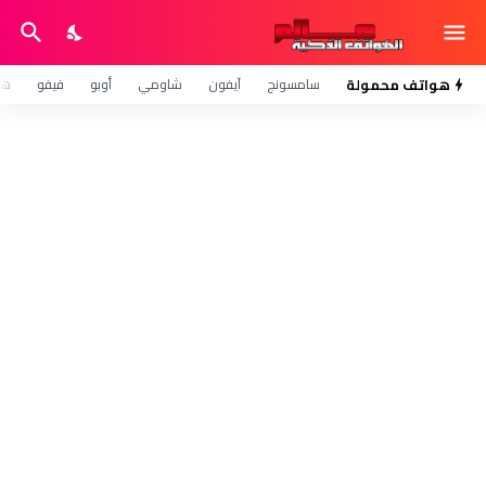
هواتف محمولة
سامسونج
آيفون
شاومي
أوبو
فيفو
هو