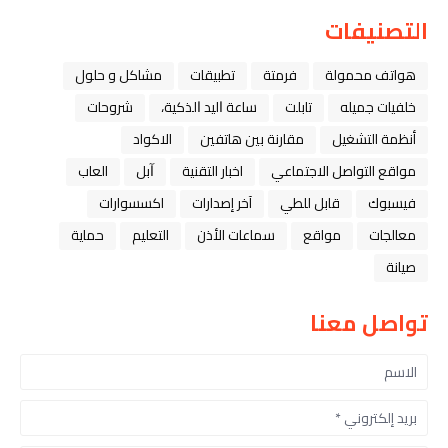
التصنيفات
هواتف محمولة
فرمتة
تطبيقات
مشاكل و حلول
خلفيات جميله
تابلت
ﺳﺎﻋﺔ ﺍﻟﻴﺪ ﺍﻟﺬﻛﻴﺔ،
شروحات
أنظمة التشغيل
مقارنة بين هاتفين
الاكواد
مواقع التواصل الاجتماعي
اخبار التقنية
ﺁﺑﻞ
العاب
فيسبوك
قابل للطي
آخر إصدارات
اكسسوارات
معالجات
مواقع
سماعات الأذن
التعليم
حماية
صيانة
تواصل معنا