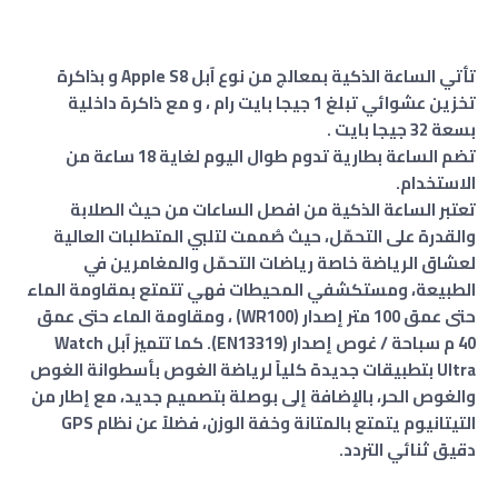
تأتي الساعة الذكية بمعالج من نوع آبل Apple S8 و بذاكرة
تخزين عشوائي تبلغ 1 جيجا بايت رام ، و مع ذاكرة داخلية
بسعة 32 جيجا بايت .
تضم الساعة بطارية تدوم طوال اليوم لغاية 18 ساعة من
الاستخدام.
تعتبر الساعة الذكية من افصل الساعات من حيث الصلابة
والقدرة على التحمّل، حيث صُممت لتلبي المتطلبات العالية
لعشاق الرياضة خاصة رياضات التحمّل والمغامرين في
الطبيعة، ومستكشفي المحيطات فهي تتمتع بمقاومة الماء
حتى عمق 100 متر إصدار (WR100) ، ومقاومة الماء حتى عمق
40 م سباحة / غوص إصدار (EN13319). كما تتميز آبل Watch
Ultra بتطبيقات جديدة كلياً لرياضة الغوص بأسطوانة الغوص
والغوص الحر، بالإضافة إلى بوصلة بتصميم جديد، مع إطار من
التيتانيوم يتمتع بالمتانة وخفة الوزن، فضلاً عن نظام GPS
دقيق ثنائي التردد.