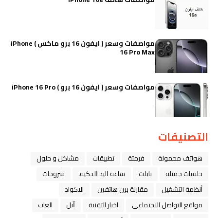
مواصفات وسعر ( ايفون 16 برو ماكس ) iPhone
16 Pro Max
مواصفات وسعر ( ايفون 16 برو ) iPhone 16 Pro
التصنيفات
هواتف محمولة
فرمتة
تطبيقات
مشاكل و حلول
خلفيات جميله
تابلت
ﺳﺎﻋﺔ ﺍﻟﻴﺪ ﺍﻟﺬﻛﻴﺔ،
شروحات
أنظمة التشغيل
مقارنة بين هاتفين
الاكواد
مواقع التواصل الاجتماعي
اخبار التقنية
ﺁﺑﻞ
العاب