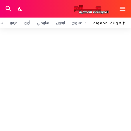
هواتف محمولة
سامسونج
آيفون
شاومي
أوبو
فيفو
هو