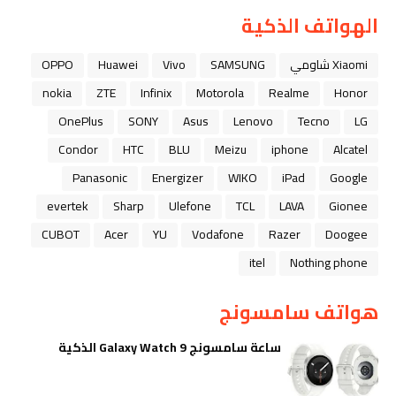
الهواتف الذكية
Xiaomi شاومي
SAMSUNG
Vivo
Huawei
OPPO
nokia
ZTE
Infinix
Motorola
Realme
Honor
OnePlus
SONY
Asus
Lenovo
Tecno
LG
Condor
HTC
BLU
Meizu
iphone
Alcatel
Panasonic
Energizer
WIKO
iPad
Google
evertek
Sharp
Ulefone
TCL
LAVA
Gionee
CUBOT
Acer
YU
Vodafone
Razer
Doogee
itel
Nothing phone
هواتف سامسونج
ساعة سامسونج Galaxy Watch 9 الذكية