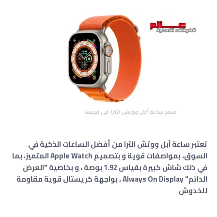
سعر ساعة آبل ووتش الترا في فرنسا
تعتبر ساعة آبل ووتش الترا من أفضل الساعات الذكية في
السوق، بمواصفات قوية و بتصميم Apple Watch المتميز، بما
في ذلك شاش كبيرة بقياس 1.92 بوصة ، و بخاصية "العرض
الدائم" Always On Display ، بواجهة كريستال قوية مقاومة
للخدوش
.