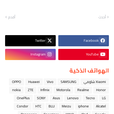
أحدث
أقدم
Twitter
Facebook
Instagram
YouTube
الهواتف الذكية
Xiaomi شاومي
SAMSUNG
Vivo
Huawei
OPPO
nokia
ZTE
Infinix
Motorola
Realme
Honor
OnePlus
SONY
Asus
Lenovo
Tecno
LG
Condor
HTC
BLU
Meizu
iphone
Alcatel