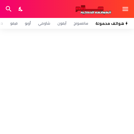
هواتف محمولة
سامسونج
آيفون
شاومي
أوبو
فيفو
هو