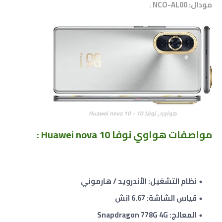
مودال: NCO-AL00 .
هواوي نوفا 10 - Huawei nova 10
مواصفات
هواوي نوفا Huawei nova 10 :
نظام التشغيل: الأندرويد / هارموني
قياس الشاشة: 6.67 انش
المعالج: Snapdragon 778G 4G