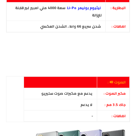
البطارية :
ليثيوم بوليمر Li-Po
سعة 4000 ملي امبير غير قابلة
للإزالة
اضافات :
شحن سريع 66 واط ، الشحن العكسي
الصوت 🔊 :
مكبر الصوت :
يدعم مع مكبرات صوت ستيريو
جاك 3.5 مم :
لا يدعم
اضافات :
-