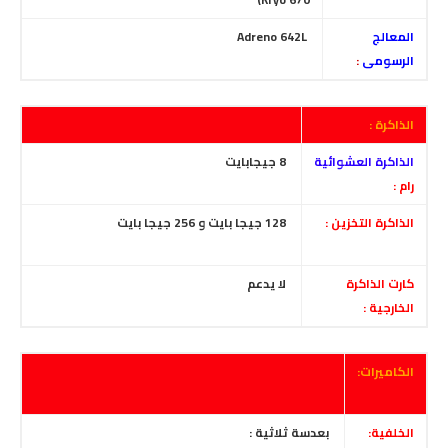
المعالج
Adreno 642L
الرسومى
:
الذاكرة :
الذاكرة العشوائية
8 جيجابايت
رام :
الذاكرة التخزين :
128 جيجا بايت و
256 جيجا بايت
كارت الذاكرة
لا يدعم
الخارجية :
الكاميرات:
الخلفية:
بعدسة ثلاثية :