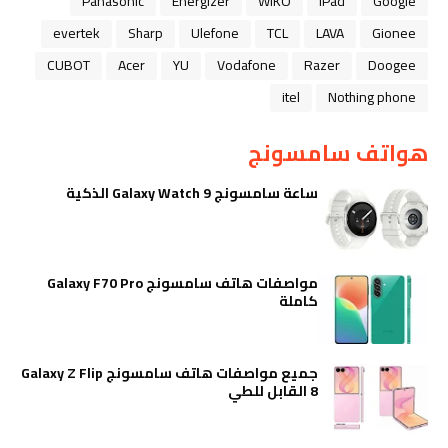
Panasonic
Energizer
WIKO
iPad
Google
evertek
Sharp
Ulefone
TCL
LAVA
Gionee
CUBOT
Acer
YU
Vodafone
Razer
Doogee
itel
Nothing phone
هواتف سامسونج
ساعة سامسونج Galaxy Watch 9 الذكية
مواصفات هاتف سامسونج Galaxy F70 Pro
كاملة
جميع مواصفات هاتف سامسونج Galaxy Z Flip
8 القابل للطي