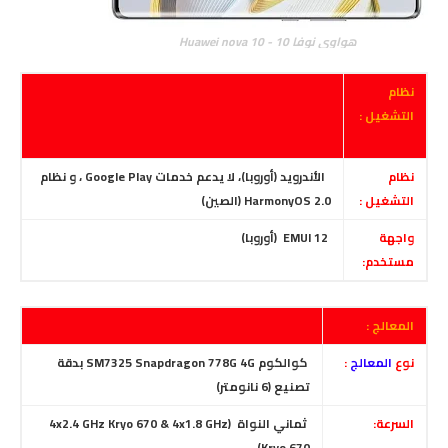
هواوي نوفا 10 - Huawei nova 10
نظام
التشغيل :
نظام
الأندرويد (أوروبا)،
لا يدعم خدمات Google Play ، و نظام
التشغيل :
HarmonyOS 2.0 (الصين)
واجهة
EMUI 12
(أوروبا)
مستخدم:
المعالج :
نوع
المعالج
:
كوالكوم SM7325 Snapdragon 778G 4G بدقة
تصنيع (6 نانومتر)
السرعة:
ثماني النواة
(4x2.4 GHz Kryo 670 & 4x1.8 GHz
Kryo 670)