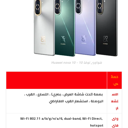
هواوي نوفا 10 - Huawei nova 10
خصائ
ص:
الاس
بصمة (تحت شاشة العرض ، بصري) ، التسارع ، القرب ،
تشع
البوصلة ، استشعار القرب الافتراضي
ار:
واى
Wi-Fi 802.11 a/b/g/n/a/6, dual-band, Wi-Fi Direct,
فاى
hotspot