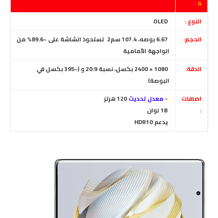
ة :
النوع :
OLED
الحجم:
6.67 بوصه، 107.4 سم2 تستحوذ الشاشة على ~89.6% من
الواجهة الأمامية
الدقة:
1080 × 2400 بكسل، نسبة 20:9 و (~395 بكسل في
البوصة)
اضافات
-
معدل تحديث
120 هرتز
:
1B لوان
يدعم HDR10