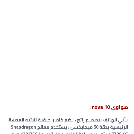
هواوي nova 10 :
يأتي الهاتف بتصميم رائع ، يضم كاميرا خلفية ثلاثية العدسة،
الرئيسية بدقة 50 ميجابكسل ، يستخدم معالج Snapdragon