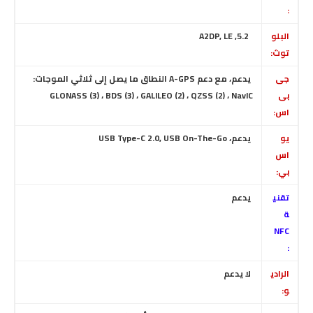
:
البلو
5.2, A2DP, LE
توث:
جى
يدعم، مع دعم A-GPS النطاق ما يصل إلى ثلاثي الموجات:
بى
GLONASS (3) ، BDS (3) ، GALILEO (2) ، QZSS (2) ، NavIC
اس:
يو
يدعم، USB Type-C 2.0, USB On-The-Go
اس
بي:
تقني
يدعم
ة
NFC
:
الرادي
لا يدعم
و: