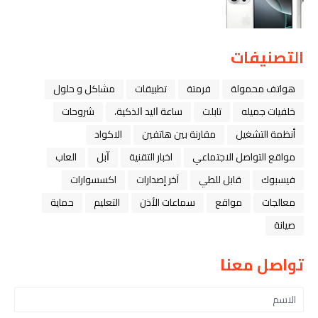
التصنيفات
هواتف محمولة
فرمتة
تطبيقات
مشاكل و حلول
خلفيات جميله
تابلت
ﺳﺎﻋﺔ ﺍﻟﻴﺪ ﺍﻟﺬﻛﻴﺔ،
شروحات
أنظمة التشغيل
مقارنة بين هاتفين
الاكواد
مواقع التواصل الاجتماعي
اخبار التقنية
ﺁﺑﻞ
العاب
فيسبوك
قابل للطي
آخر إصدارات
اكسسوارات
معالجات
مواقع
سماعات الأذن
التعليم
حماية
صيانة
تواصل معنا