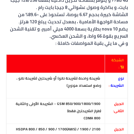
778G 4G و يتوفر بمساحة تخزين داخلية بسعة 128/256 جيجا
بايت، و بذاكرة وصول عشوائي 8 جيجا بايت رام .
الشاشة كبيرة بحجم 6.67 بوصة، تستحوذ على ~89.6% من
مساحة الواجهة الأمامية ، بمعدل تحديث يبلغ 120 هرتز.
يضم nova 10 بطارية بسعة 4000 ميلي أمبير، و تقنية الشحن
السريع بقوة 66 واط، و الشحن العكسي.
و في ما يلي بقية المواصفات كاملة :
الشبكة
📶 :
نوع
شريحة واحدة (شريحة نانو) أو شريحتين (شريحة نانو ،
الشريحة
:
وضع استعداد مزدوج)
الجيل
GSM 850/900/1800/1900 - الشريحة الأولى والثانية
الثانى:
(طراز الشريحتين فقط)
CDMA 800
الجيل
HSDPA 800 / 850 / 900 / 1700(AWS) / 1900 / 2100