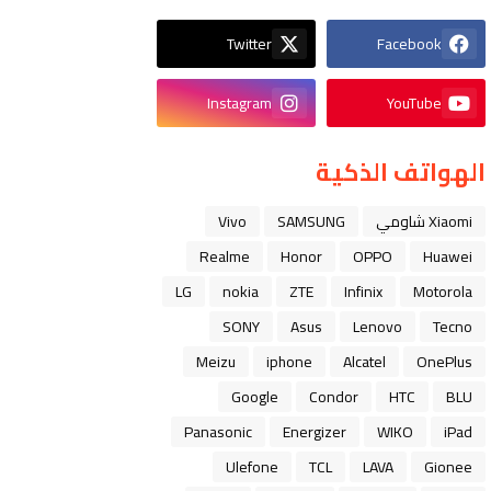
Twitter
Facebook
Instagram
YouTube
الهواتف الذكية
Xiaomi شاومي
SAMSUNG
Vivo
Realme
Honor
OPPO
Huawei
LG
nokia
ZTE
Infinix
Motorola
SONY
Asus
Lenovo
Tecno
Meizu
iphone
Alcatel
OnePlus
Google
Condor
HTC
BLU
Panasonic
Energizer
WIKO
iPad
Ulefone
TCL
LAVA
Gionee