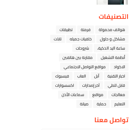
التصنيفات
هواتف محمولة
فرمتة
تطبيقات
مشاكل و حلول
خلفيات جميله
تابلت
ﺳﺎﻋﺔ ﺍﻟﻴﺪ ﺍﻟﺬﻛﻴﺔ،
شروحات
أنظمة التشغيل
مقارنة بين هاتفين
الاكواد
مواقع التواصل الاجتماعي
اخبار التقنية
ﺁﺑﻞ
العاب
فيسبوك
قابل للطي
آخر إصدارات
اكسسوارات
معالجات
مواقع
سماعات الأذن
التعليم
حماية
صيانة
تواصل معنا