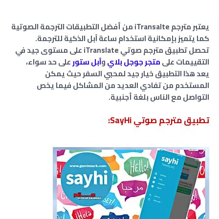
يعتبر مترجم iTransalte من أفضل التطبيقات الترجمة الصوتية
كما يتميز بإمكانية استخدام ساعة آبل الذكية للترجمة.
تحصل تطبيق مترجم صوتي iTranslate على مستوى جيد في
التقييمات على
متجر جوجل بلاي
و
آبل ستور
على حد سواء،
يعد هذا التطبيق خيار جيد لمحبي السفر حيث يمكن
المستخدم من تفادي العديد من المشاكل فيما يخص
التواصل مع الناس بلغة أجنبية.
تطبيق مترجم صوتي SayHi: