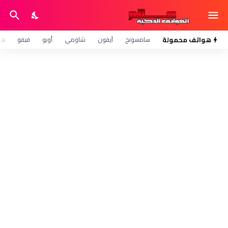
هواتف محمولة
سامسونج
آيفون
شاومي
أوبو
فيفو
هو