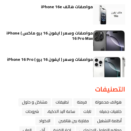
مواصفات هاتف iPhone 16e
مواصفات وسعر ( ايفون 16 برو ماكس ) iPhone
16 Pro Max
مواصفات وسعر ( ايفون 16 برو ) iPhone 16 Pro
التصنيفات
هواتف محمولة
فرمتة
تطبيقات
مشاكل و حلول
خلفيات جميله
تابلت
ﺳﺎﻋﺔ ﺍﻟﻴﺪ ﺍﻟﺬﻛﻴﺔ،
شروحات
أنظمة التشغيل
مقارنة بين هاتفين
الاكواد
مواقع التواصل الاجتماعي
اخبار التقنية
ﺁﺑﻞ
العاب