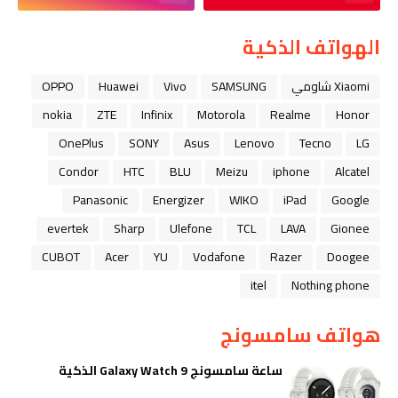
الهواتف الذكية
Xiaomi شاومي
SAMSUNG
Vivo
Huawei
OPPO
nokia
ZTE
Infinix
Motorola
Realme
Honor
OnePlus
SONY
Asus
Lenovo
Tecno
LG
Condor
HTC
BLU
Meizu
iphone
Alcatel
Panasonic
Energizer
WIKO
iPad
Google
evertek
Sharp
Ulefone
TCL
LAVA
Gionee
CUBOT
Acer
YU
Vodafone
Razer
Doogee
itel
Nothing phone
هواتف سامسونج
ساعة سامسونج Galaxy Watch 9 الذكية