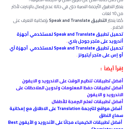
يتميّز التطبيق التّرجمة النصية حتى في حالة عدم إتصال بالإنترنت لأكثر
من 10 لغات
كَمَا يتميّز
التطبيق Speak and Translate
بإمكانية التعرف على
الكلام .
تحميل تطبيق Speak and Translate لمستخدمي أجهزة
أندرويد على متجر جوجل بلاي
،
تحميل تطبيق Speak and Translate لمستخدمي أجهزة آي
أو إس على متجر آيتيونز
.
إقرأ أيضاً :
أفضل تطبيقات تنظيم الوقت على الاندرويد و الايفون
أفضل تطبيقات حفظ المعلومات وتدوين الملاحظات على
الاندرويد و الايفون
أفضل تطبيقات تعلم البرمجة للأطفال
أفضل مواقع للترجمة Translation على الاطلاق مع إمكانية
سماع النطق
أفضل تطبيقات ‏الكيمياء مجانًا على الأندرويد و الأيفون Best