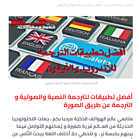
برنامج ترجمة للاندرويد ، افضل برنامج ترجمة نصوص للأيفون .
أفضل تطبيقات الترجمة لأجهزة الأندرويد و آيفون
أفضل تطبيقات للترجمة النصية والصوتية و
الترجمة عن طريق الصورة
متابعي عالم الهواتف الذكيّة مرحبا بكم ، جعلت التكنولوجيا
الحديثة من العــالم قرية صَغِيرَة و يُمكنهم التواصل فيما
بينهم بكبسة زر ، و لتخطي حاز أختلف اللغة يبحث النَّاس عن