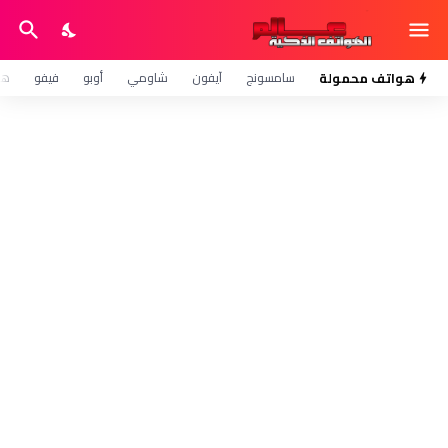
هواتف محمولة
سامسونج
آيفون
شاومي
أوبو
فيفو
هو