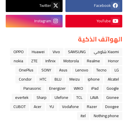
Twitter
Facebook
Instagram
YouTube
الهواتف الذكية
Xiaomi شاومي
SAMSUNG
Vivo
Huawei
OPPO
nokia
ZTE
Infinix
Motorola
Realme
Honor
OnePlus
SONY
Asus
Lenovo
Tecno
LG
Condor
HTC
BLU
Meizu
iphone
Alcatel
Panasonic
Energizer
WIKO
iPad
Google
evertek
Sharp
Ulefone
TCL
LAVA
Gionee
CUBOT
Acer
YU
Vodafone
Razer
Doogee
itel
Nothing phone