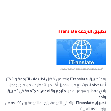
تطبيق الترجمة iTranslate
أفضل تطبيقات الترجمة لأجهزة الأندرويد و آيفون
يعد
تطبيق iTranslate
واحد من أ
فضل تطبيقات الترجمة والأكثر
أستخداما
، حيث بَلَغ مرات تحميل أكثر من 10 مليون من متجر جوجل
بلاي فقط ، و هو عبارة عن
مترجم وقاموس مجتمعة في تطبيق
واحد
.
تطبيق iTranslate
الرائد في الترجمة، يتيح لك الترجمة بين 90 لغة من
بينها اللغة العربية