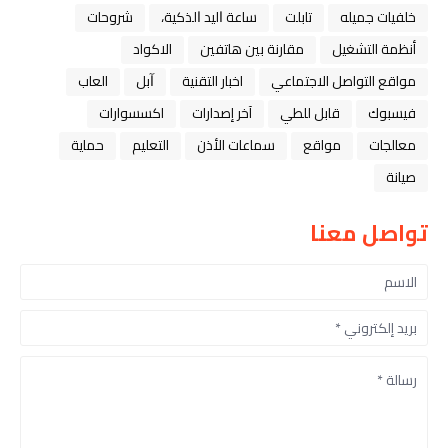
خلفيات جميله
تابلت
ﺳﺎﻋﺔ ﺍﻟﻴﺪ ﺍﻟﺬﻛﻴﺔ،
شروحات
أنظمة التشغيل
مقارنة بين هاتفين
الاكواد
مواقع التواصل الاجتماعي
اخبار التقنية
ﺁﺑﻞ
العاب
فيسبوك
قابل للطي
آخر إصدارات
اكسسوارات
معالجات
مواقع
سماعات الأذن
التعليم
حماية
صيانة
تواصل معنا