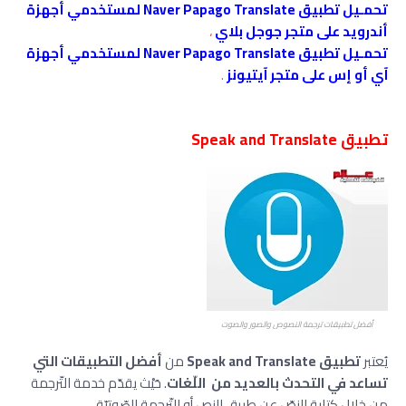
تحمـيل تطبيق Naver Papago Translate لمستخدمي أجهزة
أندرويد على متجر جوجل بلاي
،
تحمـيل تطبيق Naver Papago Translate لمستخدمي أجهزة
آي أو إس على متجر آيتيونز
.
تطبيق Speak and Translate
أفضل تطبيقات ترجمة النصوص والصور والصوت
يُعتبر
تطبيق Speak and Translate
من
أفضل التطبيقات التي
تساعد في التحدث بالعديد من اللّغات
. حَيْث يقدّم خدمة التّرجمة
من خلال كتابة النصّ عن طريق النص أو التّرجمة الصّوتيّة ،