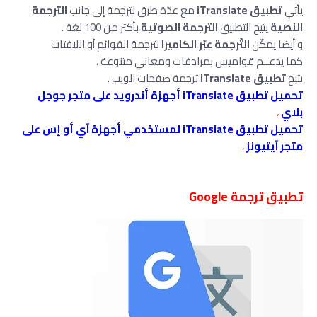
يأتي
تطبيق iTranslate
مع عدّة طرق لترجمة ‏إلى جانب
الترجمة
النصية
يتيح التطبيق
الترجمة الصوتية
بأكثر من 100 لغة .
و أيضا يمكّن
التّرجمة عبّر الكاميرا
لترجمة القوائم أو اللافتات
كما يدعــم قواميس بمرادفات ومعاني متنوعة ،
يتيح
تطبيق iTranslate
ترجمة صفحات الويب .
تحميل تطبيق iTranslate أجهزة أندرويد على متجر جوجل
بلاي
،
تحميل تطبيق iTranslate لمستخدمي أجهزة آي أو إس على
متجر آيتيونز
،
تطبيق ترجمة Google