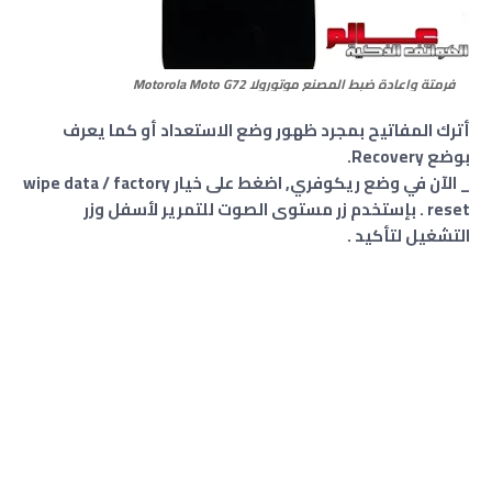
فرمتة واعادة ضبط المصنع موتورولا
Motorola Moto G72
أترك المفاتيح بمجرد ظهور وضع الاستعداد أو كما يعرف
بوضع Recovery.
_ الآن في وضع ريكوفري, اضغط على خيار wipe data / factory
reset . بإستخدم زر مستوى الصوت للتمرير لأسفل وزر
التشغيل لتأكيد .