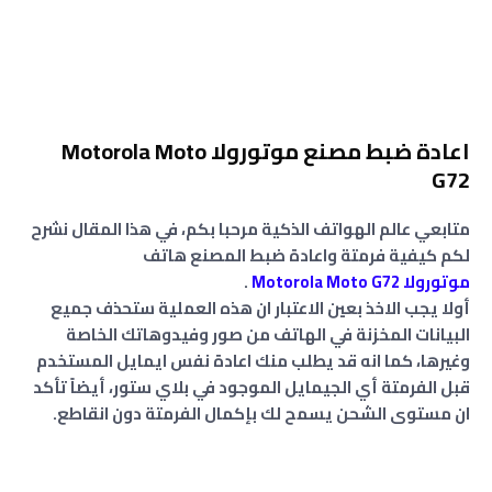
اعادة ضبط مصنع موتورولا Motorola Moto
G72
متابعي عالم الهواتف الذكية مرحبا بكم، في هذا المقال نشرح
لكم كيفية فرمتة واعادة ضبط المصنع هاتف
موتورولا Motorola Moto G72
.
أولا يجب الاخذ بعين الاعتبار ان هذه العملية ستحذف جميع
البيانات المخزنة في الهاتف من صور وفيدوهاتك الخاصة
وغيرها، كما انه قد يطلب منك اعادة نفس ايمايل المستخدم
قبل الفرمتة أي الجيمايل الموجود في بلاي ستور، أيضاً تأكد
ان مستوى الشحن يسمح لك بإكمال الفرمتة دون انقاطع.