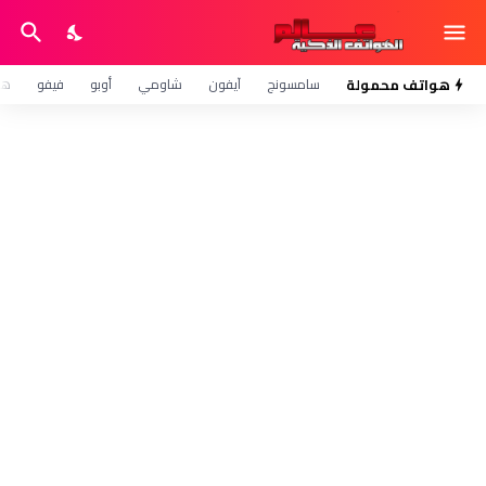
هواتف محمولة
سامسونج
آيفون
شاومي
أوبو
فيفو
هو