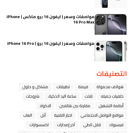
مواصفات وسعر ( ايفون 16 برو ماكس ) iPhone
16 Pro Max
مواصفات وسعر ( ايفون 16 برو ) iPhone 16 Pro
التصنيفات
هواتف محمولة
فرمتة
تطبيقات
مشاكل و حلول
خلفيات جميله
تابلت
ﺳﺎﻋﺔ ﺍﻟﻴﺪ ﺍﻟﺬﻛﻴﺔ،
شروحات
أنظمة التشغيل
مقارنة بين هاتفين
الاكواد
مواقع التواصل الاجتماعي
اخبار التقنية
ﺁﺑﻞ
العاب
فيسبوك
قابل للطي
آخر إصدارات
اكسسوارات