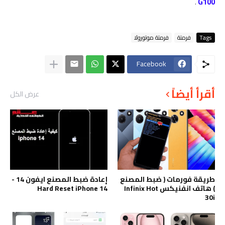
.
G100
Tags
فرمتة
فرمتة موتورولا
Facebook
أقرأ أيضاً
عرض الكل
طريقة فورمات ( ضبط المصنع
إعادة ضبط المصنع ايفون 14 -
) هاتف انفنيكس Infinix Hot
Hard Reset iPhone 14
30i