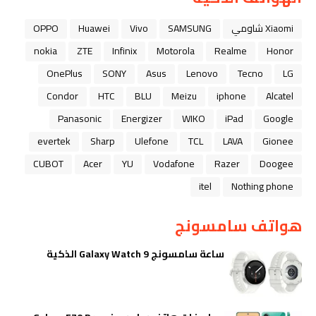
Xiaomi شاومي
SAMSUNG
Vivo
Huawei
OPPO
nokia
ZTE
Infinix
Motorola
Realme
Honor
OnePlus
SONY
Asus
Lenovo
Tecno
LG
Condor
HTC
BLU
Meizu
iphone
Alcatel
Panasonic
Energizer
WIKO
iPad
Google
evertek
Sharp
Ulefone
TCL
LAVA
Gionee
CUBOT
Acer
YU
Vodafone
Razer
Doogee
itel
Nothing phone
هواتف سامسونج
ساعة سامسونج Galaxy Watch 9 الذكية