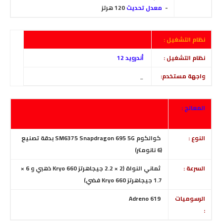
-
معدل تحديث
120 هرتز
نظام التشغيل :
نظام التشغيل :
أندرويد 12
واجهة مستخدم:
_
المعالج :
النوع :
كوالكوم SM6375 Snapdragon 695 5G بدقة تصنيع
(6 نانومتر)
السرعة :
ثماني النواة (2 × 2.2 جيجاهرتز Kryo 660 ذهبي و 6 ×
1.7 جيجاهرتز Kryo 660 فضي)
الرسوميات
Adreno 619
: