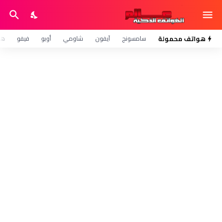
هواتف محمولة
سامسونج
آيفون
شاومي
أوبو
فيفو
هو