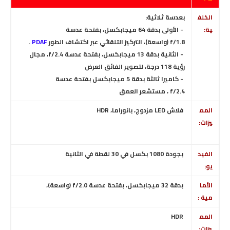
الخلف
بعدسة ثلاثية:
ية:
- الأولى بدقة 64 ميجابكسل، بفتحة عدسة
f/1.8
(واسعة)،
التركيز التلقائي عبر اكتشاف الطور
PDAF
.
- الثانية بدقة 13 ميجابكسل، بفتحة عدسة f/2.4، مجال
رؤية 118 درجة
،
لتصوير الفائق العرض
- كاميرا ثالثة بدقة 5 ميجابكسل بفتحة عدسة
f/2.4 ، مستشعر العمق
المم
فلاش LED مزدوج، بانوراما، HDR
يزات:
الفيد
بجودة 1080 بكسل في 30 لقطة في الثانية
يو:
الأما
بدقة 32 ميجابكسل، بفتحة عدسة f/2.0
(واسعة)،
مية :
المم
HDR
يزات: