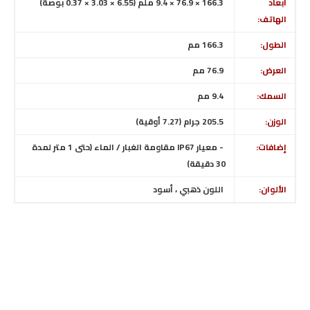
ابعاد
166.3 × 76.9 × 9.4 ملم (6.55 × 3.03 × 0.37 بوصة)
الهاتف:
الطول:
166.3
مم
العرض:
76.9 مم
السمك:
9.4 مم
الوزن:
205.5 جرام (7.27 أوقية)
إضافات:
-
معيار IP67 مقاومة الغبار / الماء (حتى 1 متر لمدة
30 دقيقة)
الألوان:
اللون ذهبي ، أسود