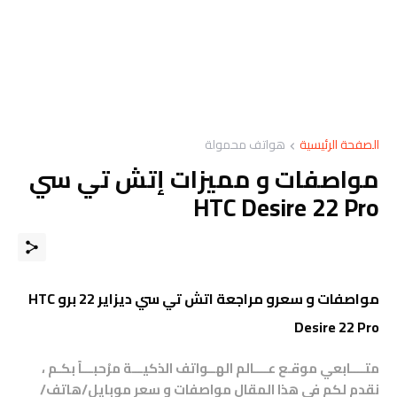
الصفحة الرئيسية
هواتف محمولة
مواصفات و مميزات إتش تي سي
HTC Desire 22 Pro
مواصفات و سعرو مراجعة اتش تي سي ديزاير 22 برو HTC
Desire 22 Pro
متــــابعي موقـع عــــالم الهــواتف الذكيـــة مرْحبـــاً بكـم ،
نقدم لكم في هذا المقال مواصفات و سعر موبايل/هاتف/