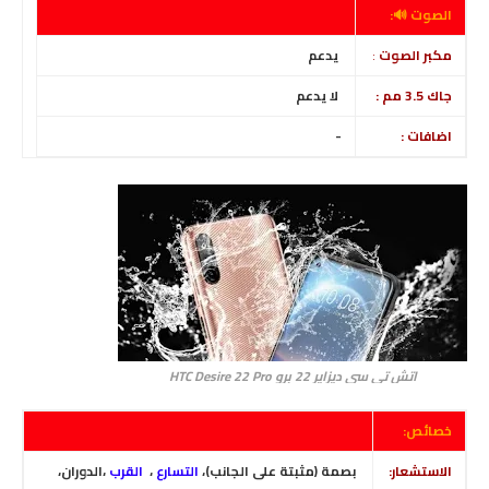
الصوت 🔊:
مكبر الصوت
:
يدعم
جاك 3.5 مم :
لا يدعم
اضافات :
-
اتش تي سي ديزاير 22 برو HTC Desire 22 Pro
خصائص:
الاستشعار:
بصمة (مثبتة على الجانب)
،
التسارع
،
القرب
،الدوران،