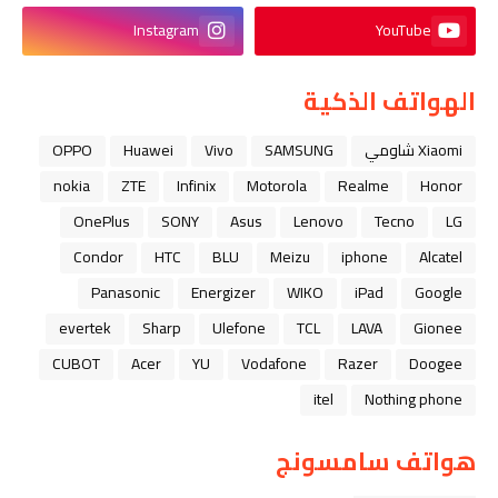
Instagram
YouTube
الهواتف الذكية
Xiaomi شاومي
SAMSUNG
Vivo
Huawei
OPPO
nokia
ZTE
Infinix
Motorola
Realme
Honor
OnePlus
SONY
Asus
Lenovo
Tecno
LG
Condor
HTC
BLU
Meizu
iphone
Alcatel
Panasonic
Energizer
WIKO
iPad
Google
evertek
Sharp
Ulefone
TCL
LAVA
Gionee
CUBOT
Acer
YU
Vodafone
Razer
Doogee
itel
Nothing phone
هواتف سامسونج