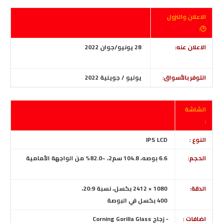
الاعلان والنزول
🕑:
الاعلان عنه:
28 يونيو/جوان 2022
التوفر بالأسواق:
يوليو / جويلية 2022
الشاشة
:
النوع :
IPS LCD
الحجم:
6.6 بوصه، 104.8 سم2، ~82.0% من الواجهة الأمامية
الدقة:
1080 × 2412 بكسل، نسبة 20:9،
400 بكسل في البوصة
اضافات :
-
زجاج Corning Gorilla Glass