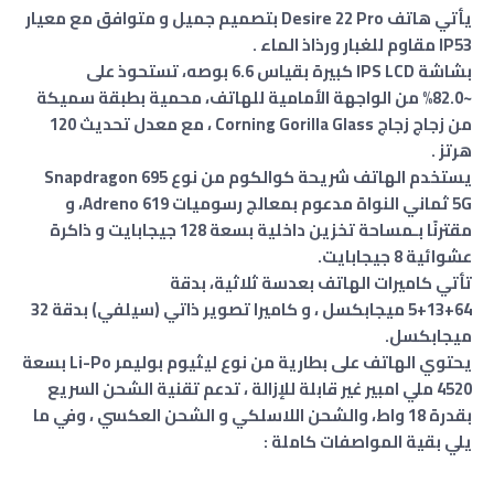
يأتي هاتف Desire 22 Pro بتصميم جميل
و
متوافق مع معيار
IP53 مقاوم للغبار ورذاذ الماء .
بشاشة IPS LCD كبيرة بقياس 6.6 بوصه، تستحوذ على
~82.0% من الواجهة الأمامية للهاتف، محمية بطبقة سميكة
من زجاج زجاج Corning Gorilla Glass ،
مع
معدل تحديث 120
هرتز .
يستخدم الهاتف شريحة كوالكوم من نوع Snapdragon 695
5G ثماني النواة مدعوم بمعالج رسوميات Adreno 619، و
مقترنًا بـمساحة تخزين داخلية بسعة 128 جيجابايت و ذاكرة
عشوائية 8 جيجابايت.
تأتي كاميرات الهاتف بعدسة ثلاثية، بدقة
64+13+5 ميجابكسل ، و كاميرا تصوير ذاتي (سيلفي) بدقة 32
ميجابكسل.
يحتوي الهاتف على بطارية من نوع ليثيوم بوليمر Li-Po بسعة
4520 ملي امبير غير قابلة للإزالة ، تدعم تقنية الشحن السريع
بقدرة 18 واط،
و
الشحن اللاسلكي و الشحن العكسي ، وفي ما
يلي بقية المواصفات كاملة :