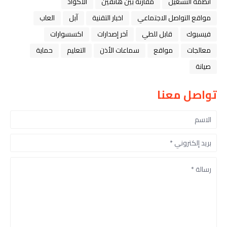
أنظمة التشغيل
مقارنة بين هاتفين
الاكواد
مواقع التواصل الاجتماعي
اخبار التقنية
ﺁﺑﻞ
العاب
فيسبوك
قابل للطي
آخر إصدارات
اكسسوارات
معالجات
مواقع
سماعات الأذن
التعليم
حماية
صيانة
تواصل معنا