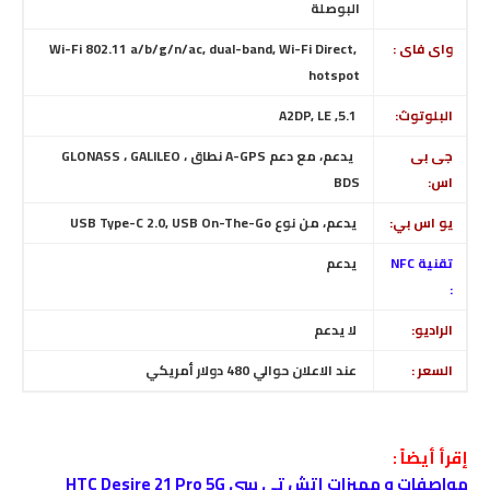
البوصلة
واى فاى :
Wi-Fi 802.11 a/b/g/n/ac, dual-band, Wi-Fi Direct,
hotspot
البلوتوث:
5.1, A2DP, LE
جى بى
يدعم، مع دعم A-GPS نطاق GLONASS ، GALILEO ،
اس:
BDS
يو اس بي:
يدعم، من نوع USB Type-C 2.0, USB On-The-Go
تقنية NFC
يدعم
:
الراديو:
لا يدعم
السعر :
عند الاعلان حوالي 480 دولار أمريكي
إقرأ أيضاً :
مواصفات و مميزات إتش تي سي HTC Desire 21 Pro 5G