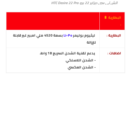
اتش تي سي ديزاير 22 برو HTC Desire 22 Pro
البطارية 🔋
:
البطارية :
ليثيوم بوليمر
Li-Po
بسعة 4520 ملي امبير غير قابلة
للإزالة
اضافات :
يدعم تقنية الشحن السريع 18 واط،
- الشحن اللاسلكي
- الشحن العكسي