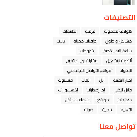
التصنيفات
هواتف محمولة
فرمتة
تطبيقات
مشاكل و حلول
خلفيات جميله
تابلت
ﺳﺎﻋﺔ ﺍﻟﻴﺪ ﺍﻟﺬﻛﻴﺔ،
شروحات
أنظمة التشغيل
مقارنة بين هاتفين
الاكواد
مواقع التواصل الاجتماعي
اخبار التقنية
ﺁﺑﻞ
العاب
فيسبوك
قابل للطي
آخر إصدارات
اكسسوارات
معالجات
مواقع
سماعات الأذن
التعليم
حماية
صيانة
تواصل معنا