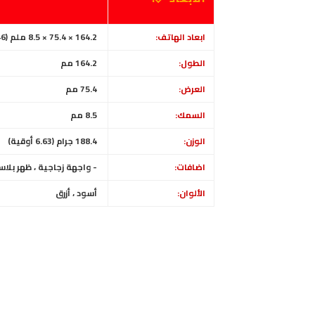
ابعاد الهاتف:
164.2 × 75.4 × 8.5 ملم (6.46 × 2.97 × 0.33 بوصة)
الطول:
164.2 مم
العرض:
75.4 مم
السمك:
8.5 مم
الوزن:
188.4 جرام (6.63 أوقية)
اضافات:
- واجهة زجاجية ، ظهر بلاس
الألوان:
أسود ، أزرق