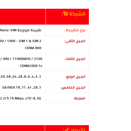
الشبكة 📶:
نوع الشريحة :
شريحة مزدوجة Nano-SIM، ( الاثنين في وضع الاستعداد )
الجيل الثانى:
GSM 850 / 900 / 1800 / 1900 - SIM 1 & SIM 2
CDMA 800
الجيل الثالث:
/ 900 / 1700(AWS) / 2100
CDMA2000 1x
الجيل الرابع:
1, 3, 4, 5, 8, 28, 34, 38, 39, 40, 41
الجيل الخامس:
1, 28, 41, 77, 78 SA/NSA
السرعة:
2.2/5.76 Mbps, LTE-A, 5G
الأبعاد 📏: