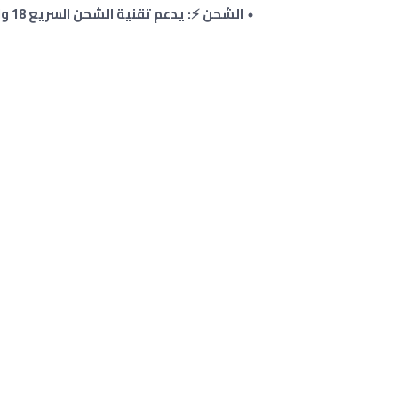
الشحن ⚡: يدعم تقنية الشحن السريع 18 واط .