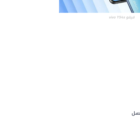
فيفو vivo Y54s