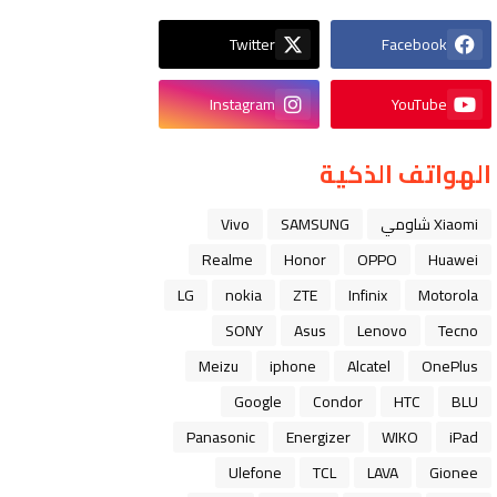
Twitter
Facebook
Instagram
YouTube
الهواتف الذكية
Xiaomi شاومي
SAMSUNG
Vivo
Realme
Honor
OPPO
Huawei
LG
nokia
ZTE
Infinix
Motorola
SONY
Asus
Lenovo
Tecno
Meizu
iphone
Alcatel
OnePlus
Google
Condor
HTC
BLU
Panasonic
Energizer
WIKO
iPad
Ulefone
TCL
LAVA
Gionee