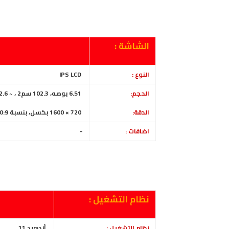
الشاشة :
النوع :
IPS LCD
الحجم:
6.51 بوصه، 102.3 سم2 ، ~ 82.6% من الواجهة الأمامية
الدقة:
720 × 1600 بكسل، بنسبة 20:9
اضافات :
-
نظام التشغيل :
نظام التشغيل :
أندرويد 11