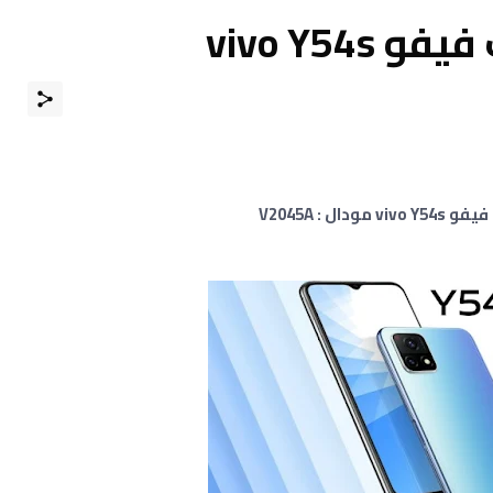
vivo Y54
: V2045A