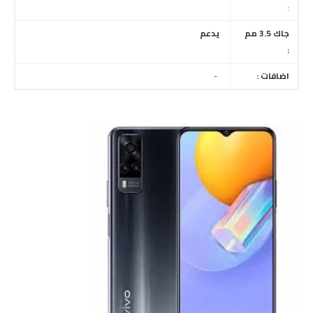
:
جاك 3.5 مم
يدعم
:
اضافات :
-