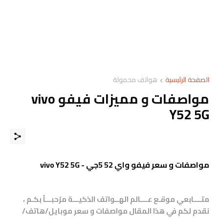
الصفحة الرئيسية
هواتف محمولة
مواصفات و مميزات فيفو vivo
Y52 5G
مواصفات و سعر فيفو واي 52 5جي - vivo Y52 5G
متــــابعي موقـع عــــالم الهــواتف الذكيـــة مرْحبـــاً بكـم ،
نقدم لكم في هذا المقال مواصفات و سعر موبايل/هاتف/