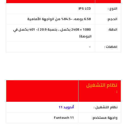
النوع :
IPS LCD
الحجم:
6.58 بوصه، ~84.5% من الواجهة الأمامية
الدقة:
1080 × 2408 بكسل، ، بنسبة 20:9
(~ 401 بكسل في
البوصة)
اضافات :
-
نظام التشغيل
:
نظام التشغيل :
أندرويد 11
واجهة مستخدم:
Funtouch 11