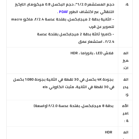
ة:
حجم المستشعر 1/2.0"، حجم البكسل 0.8 ميكرومتر
،
التركيز
التلقائي عبر اكتشاف الطور
PDAF
.
- الثانية بدقة 2 ميجابكسل، بفتحة عدسة f/2.4
، ماكرو macro
لتصوير عن قرب
- كاميرا ثالثة بدقة 2 ميجابكسل بفتحة عدسة
f/2.4 ،
استشعار عمق
الم
فلاش LED
، بانوراما ، HDR
ميز
ات:
الف
بجودة 4K بكسل في 30 لقطة في الثانية بجودة 1080 بكسل
يدي
في 30 لقطة في الثانية
، مثبت الكتروني eis
و:
الأم
بدقة 8 ميجابكسل، بفتحة عدسة f/2.0
(واسعة)
امي
ة :
الم
HDR