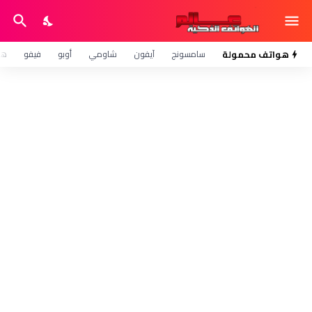
هواتف محمولة
سامسونج
آيفون
شاومي
أوبو
فيفو
هو