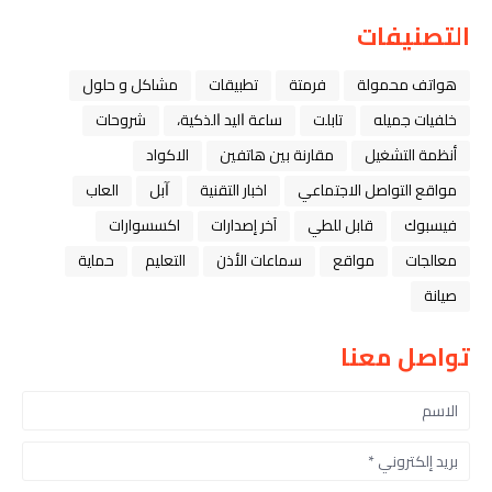
التصنيفات
هواتف محمولة
فرمتة
تطبيقات
مشاكل و حلول
خلفيات جميله
تابلت
ﺳﺎﻋﺔ ﺍﻟﻴﺪ ﺍﻟﺬﻛﻴﺔ،
شروحات
أنظمة التشغيل
مقارنة بين هاتفين
الاكواد
مواقع التواصل الاجتماعي
اخبار التقنية
ﺁﺑﻞ
العاب
فيسبوك
قابل للطي
آخر إصدارات
اكسسوارات
معالجات
مواقع
سماعات الأذن
التعليم
حماية
صيانة
تواصل معنا