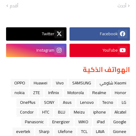
أحدث
أقدم
Twitter
Facebook
Instagram
YouTube
الهواتف الذكية
Xiaomi شاومي
SAMSUNG
Vivo
Huawei
OPPO
nokia
ZTE
Infinix
Motorola
Realme
Honor
OnePlus
SONY
Asus
Lenovo
Tecno
LG
Condor
HTC
BLU
Meizu
iphone
Alcatel
Panasonic
Energizer
WIKO
iPad
Google
evertek
Sharp
Ulefone
TCL
LAVA
Gionee