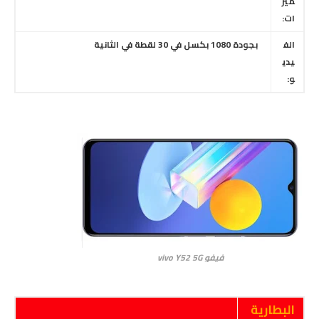
ميز
ات:
الف
بجودة 1080 بكسل في 30 لقطة في الثانية
يدي
و:
فيفو vivo Y52 5G
البطارية