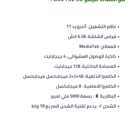
نظام التشغيل: أندرويد 11
قياس الشاشة: 6.58 انش
المعالج: MediaTek
ذاكرة الوصول العشوائى: 4 جيجابايت
المساحة الداخلية: 128 جيجابايت
الكاميرا الخلفية: 48
+
2+2 ميجابكسل ميجابكسل
الكاميرا الامامية : 8 ميجابكسل
البطارية 🔋 : بسعة 5000 ملي امبير.
الشحن ⚡: يدعم تقنية الشحن السريع 18 واط