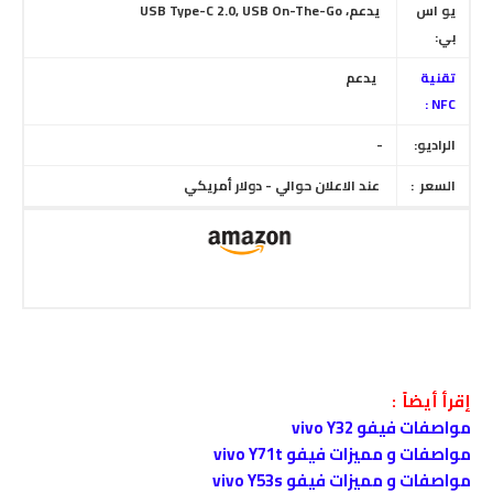
يو اس
يدعم، USB Type-C 2.0, USB On-The-Go
بي:
تقنية
يدعم
NFC :
الراديو:
-
السعر :
عند الاعلان حوالي - دولار أمريكي
إقرأ أيضاً :
مواصفات فيفو vivo Y32
مواصفات و مميزات فيفو vivo Y71t
مواصفات و مميزات فيفو vivo Y53s