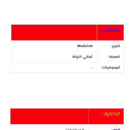
المعالج :
النوع :
MediaTek
السرعة :
ثماني النواة
الرسوميات:
-
الذاكرة :
الرام :
4 جيجا بايت