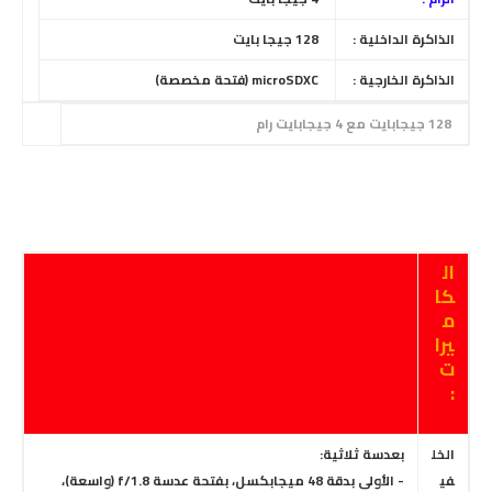
الذاكرة الداخلية :
128 جيجا بايت
الذاكرة الخارجية :
microSDXC (فتحة مخصصة)
128 جيجابايت مع 4 جيجابايت رام
ال
كا
م
يرا
ت
:
الخل
بعدسة ثلاثية:
في
- الأولى بدقة 48 ميجابكسل، بفتحة عدسة f/1.8 (واسعة)،