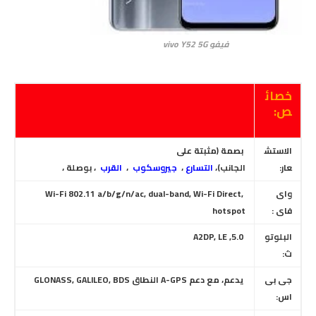
فيفو vivo Y52 5G
خصائ
ص:
الاستش
بصمة (مثبتة على
عار:
الجانب)
،
التسارع
،
جيروسكوب
،
القرب
، بوصلة ،
واى
Wi-Fi 802.11 a/b/g/n/ac, dual-band, Wi-Fi Direct,
فاى :
hotspot
البلوتو
5.0, A2DP, LE
ث:
جى بى
يدعم، مع دعم A-GPS النطاق GLONASS, GALILEO, BDS
اس: