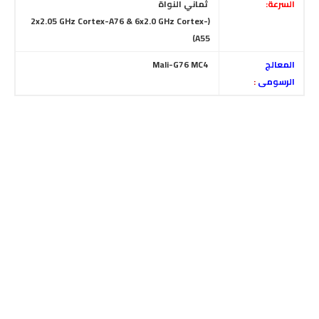
السرعة:
ثماني النواة
(2x2.05 GHz Cortex-A76 & 6x2.0 GHz Cortex-
A55)
المعالج
Mali-G76 MC4
الرسومى
: