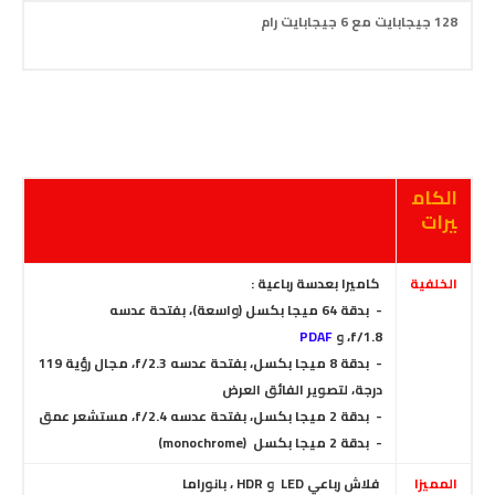
128 جيجابايت مع 6 جيجابايت رام
الكام
يرات
الخلفية
كاميرا بعدسة رباعية :
- بدقة 64 ميجا بكسل (واسعة)
، بفتحة عدسه
f/1.8
،
و
PDAF
- بدقة 8 ميجا بكسل
، بفتحة عدسه f/2.3
، مجال رؤية 119
درجة، لتصوير الفائق العرض
- بدقة 2 ميجا بكسل، بفتحة عدسه f/2.4، مستشعر عمق
- بدقة 2 ميجا بكسل (monochrome)
المميزا
فلاش رباعي LED و HDR ، بانوراما