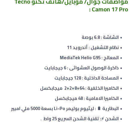
مواصفات جوال/ موبايل/هاتف تكنو Tecno
Camon 17 Pro :
الشاشة : 6.8 بوصة
نظام التشغيل : أندرويد 11
المعالج : MediaTek Helio G95
ذاكرة الوصول العشوائى :
6
جيجابايت
المساحة الداخلية : 128 جيجابايت
الكاميرا الخلفية : 64+8+2
+2
ميجابكسل
الكاميرا الامامية :
48
ميجابكسل
البطارية 🔋 : ليثيوم بوليمر Li-Po بسعة 5000 ملي امبير
الشحن ⚡:
تقنية الشحن السريع 25 واط .