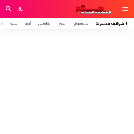
هواتف محمولة
سامسونج
آيفون
شاومي
أوبو
فيفو
هو