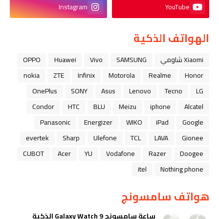
Instagram
YouTube
الهواتف الذكية
Xiaomi شاومي
SAMSUNG
Vivo
Huawei
OPPO
nokia
ZTE
Infinix
Motorola
Realme
Honor
OnePlus
SONY
Asus
Lenovo
Tecno
LG
Condor
HTC
BLU
Meizu
iphone
Alcatel
Panasonic
Energizer
WIKO
iPad
Google
evertek
Sharp
Ulefone
TCL
LAVA
Gionee
CUBOT
Acer
YU
Vodafone
Razer
Doogee
itel
Nothing phone
هواتف سامسونج
ساعة سامسونج Galaxy Watch 9 الذكية