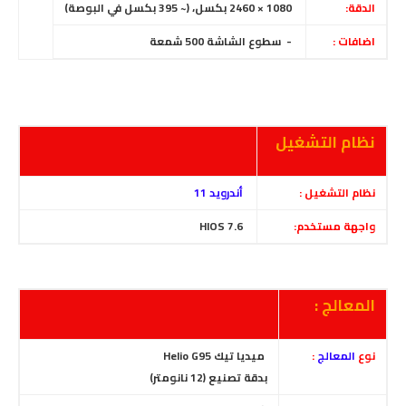
الدقة:
1080 × 2460 بكسل، (~ 395 بكسل في البوصة)
اضافات :
- سطوع الشاشة 500 شمعة
نظام التشغيل
نظام التشغيل :
أندرويد 11
واجهة مستخدم:
HIOS 7.6
المعالج :
نوع
المعالج
:
ميديا تيك Helio G95
بدقة تصنيع (12 نانومتر)