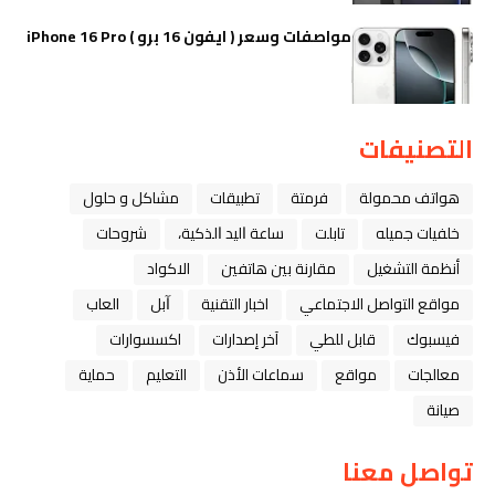
مواصفات وسعر ( ايفون 16 برو ) iPhone 16 Pro
التصنيفات
هواتف محمولة
فرمتة
تطبيقات
مشاكل و حلول
خلفيات جميله
تابلت
ﺳﺎﻋﺔ ﺍﻟﻴﺪ ﺍﻟﺬﻛﻴﺔ،
شروحات
أنظمة التشغيل
مقارنة بين هاتفين
الاكواد
مواقع التواصل الاجتماعي
اخبار التقنية
ﺁﺑﻞ
العاب
فيسبوك
قابل للطي
آخر إصدارات
اكسسوارات
معالجات
مواقع
سماعات الأذن
التعليم
حماية
صيانة
تواصل معنا