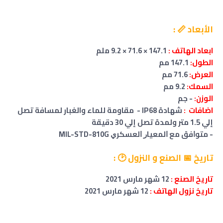
الأبعاد 📏 :
ابعاد الهاتف :
147.1 × 71.6 × 9.2 ملم
الطول:
147.1 مم
العرض:
71.6 مم
السمك:
9.2 مم
الوزن:
- جم
اضافات :
شهادة IP68 - مقاومة للماء والغبار لمسافة تصل
إلي 1.5 متر ولمدة تصل إلي 30 دقيقة
- ﻣﺘﻮﺍﻓﻖ ﻣﻊ ﺍﻟﻤﻌﻴﺎﺭ ﺍﻟﻌﺴﻜﺮﻱ MIL-STD-810G
تاريخ 📅 الصنع و النزول 🕑 :
تاريخ الصنع :
12 شهر مارس 2021
تاريخ نزول الهاتف :
12 شهر مارس 2021