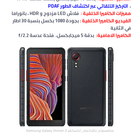
،
التركيز التلقائي عبر اكتشاف الطور PDAF
مميزات الكاميرا الخلفية :
فلاش LED مزدوج و HDR ، بانوراما
الفيديو الكاميرا الخلفية :
بجودة 1080 بكسل بنسبة 30 اطار
في الثانية
الكاميرا الامامية:
بدقة 5 ميجابكسل، فتحة عدسة f/2.2
سامسونج جالاكسي إكسكفر Samsung Galaxy Xcover 5