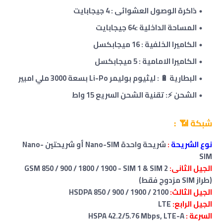
ذاكرة الوصول العشوائى :
4
جيجابايت
المساحة الداخلية :64 جيجابايت
الكاميرا الخلفية : 16 ميجابكسل
الكاميرا الامامية : 5 ميجابكسل
البطارية 🔋 : ليثيوم بوليمر Li-Po بسعة 3000 ملي امبير
الشحن ⚡: تقنية الشحن السريع 15 واط
شبكة 📶 :
نوع الشريحة
:
شريحة واحدة Nano-SIM
أو شريحتين Nano-
SIM
الجيل الثانى:
GSM 850 / 900 / 1800 / 1900 - SIM 1 & SIM 2
(طراز SIM مزدوج فقط)
الجيل الثالث:
HSDPA 850 / 900 / 1900 / 2100
الجيل الرابع:
LTE
السرعة :
HSPA 42.2/5.76 Mbps, LTE-A