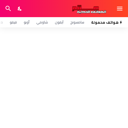
هواتف محمولة
سامسونج
آيفون
شاومي
أوبو
فيفو
هو