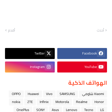
أحدث
أقدم
Twitter
Facebook
Instagram
YouTube
الهواتف الذكية
Xiaomi شاومي
SAMSUNG
Vivo
Huawei
OPPO
nokia
ZTE
Infinix
Motorola
Realme
Honor
OnePlus
SONY
Asus
Lenovo
Tecno
LG