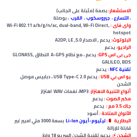
الاستشعار:
بصمة (مثبتة على الجانب)
،
التسارع
،
جيروسكوب
،
القرب
، بوصلة
واى فاى :
Wi-Fi 802.11 a/b/g/n/ac, dual-band, Wi-Fi Direct,
hotspot
البلوتوث:
يدعم , الاصدار 5.0, A2DP, LE
الراديو:
يدعم
جى بى اس GPS:
يدعم ، مع نظام A-GPS النطاق GLONASS,
GALILEO, BDS
تقنية NFC
:
يدعم
يو اس بي USB :
يدعم USB Type-C 2.0 ، دبابيس موصل
الشحن
أنواع التنبية الاهتزاز:
MP3، نغمات WAV اهتزاز
مكبر الصوت :
يدعم
جاك 3.5 مم :
يدعم
الألوان المتاحة :
أسود
البطارية
🔋
:
ليثيوم-أيون Li-Ion
بسعة 3000 ملي امبير غير
قابلة للإزالة
الشحن ⚡:
يدعم تقنية الشحن السريع 18 واط