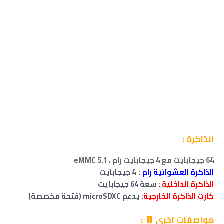
الذاكرة :
64 جيجابايت مع 4 جيجابايت رام
،
eMMC 5.1
الذاكرة العشوائية رام
:
4 جيجابايت
الذاكرة الداخلية :
سعة 64 جيجابايت
كارت الذاكرة الخارجية:
يدعم microSDXC (فتحة مخصصة)
مواصفات اخرى 🧾 :