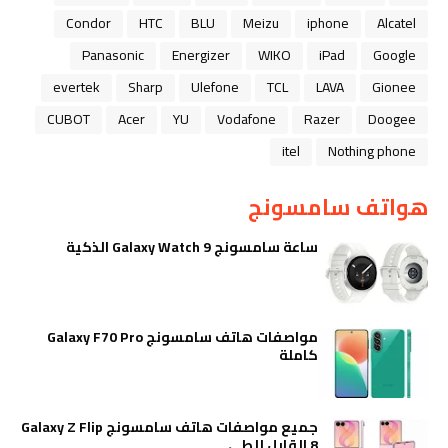
Condor
HTC
BLU
Meizu
iphone
Alcatel
Panasonic
Energizer
WIKO
iPad
Google
evertek
Sharp
Ulefone
TCL
LAVA
Gionee
CUBOT
Acer
YU
Vodafone
Razer
Doogee
itel
Nothing phone
هواتف سامسونج
ساعة سامسونج Galaxy Watch 9 الذكية
مواصفات هاتف سامسونج Galaxy F70 Pro
كاملة
جميع مواصفات هاتف سامسونج Galaxy Z Flip
8 القابل للطي