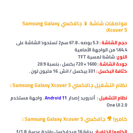
مواصفات شاشة 📱 جالاكسي Samsung Galaxy
Xcover 5:
حجم
الشاشة
:
5.3 بوصه ، 67.8 سم2 تستحوذ الشاشة على
64.4% من الواجهة الأمامية
النوع:
شاشة لمسية TFT
جودة الشاشة :
1600 × 720 بكسل ، بنسبة 20:9
كثافة البكسل :
331 بيكسل / انش. 16 مليون لون .
نظام التشغيل جالاكسي Samsung Galaxy Xcover 5 :
نظام التشغيل :
أندرويد إصدار
Android 11
. واجهة مستخدم
One UI 2.0
كاميرا 🎥 جالاكسي Samsung Galaxy Xcover 5 :
الكاميرا الخلفية:
بدقة 16 ميجابكسل بفتحة عدسة f/1.8