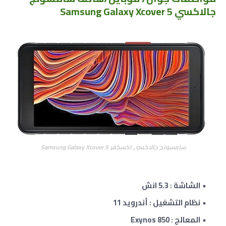
جالاكسي Samsung Galaxy Xcover 5
سامسونج جالاكسي إكسكفر Samsung Galaxy Xcover 5
الشاشة : 5.3 انش
نظام التشغيل : أندرويد 11
المعالج : Exynos 850