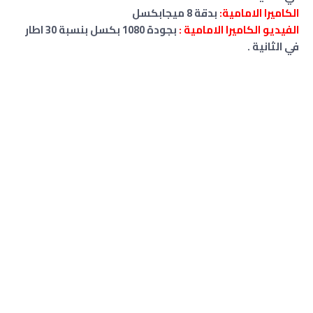
الكاميرا الامامية:
بدقة 8 ميجابكسل
الفيديو الكاميرا الامامية :
بجودة 1080 بكسل بنسبة 30 اطار
في الثانية .