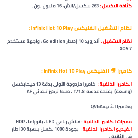
كثافة البكسل :
263 بيكسل/انش
،
16 مليون لون .
نظام التشغيل انفنيكس Infinix Hot 10 Play :
نظام التشغيل :
أندرويد 10 إصدار Go edition
، واجهة مستخدم
XOS 7
كاميرا 🎥 انفنيكس Infinix Hot 10 Play :
الكاميرا الخلفية:
كاميرا مزدوجة الأولى بدقة 13 ميجابكسل
(واسعة)
بفتحة عدسة f/1.8
،
ضبط تركيز تلقائي AF
و
كاميرا
الثانيةQVGA
مميزات الكاميرا الخلفية :
فلاش رباعي LED ، بانوراما ، HDR
الفيديو الكاميرا الخلفية :
بجودة 1080 بكسل بنسبة 30 اطار
في الثانية
.