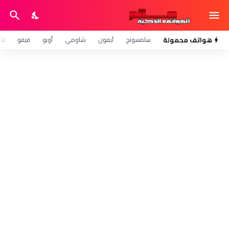
هواتف محمولة
سامسونج
آيفون
شاومي
أوبو
فيفو
هو