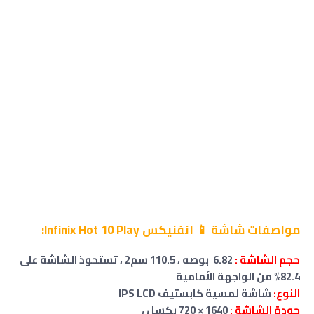
مواصفات شاشة 📱 انفنيكس Infinix Hot 10 Play:
حجم
الشاشة
:
6.82 بوصه ، 110.5 سم2 ،
تستحوذ الشاشة على
82.4% من الواجهة الأمامية
النوع:
شاشة لمسية كابستيف IPS LCD
جودة الشاشة :
1640 × 720 بكسل ،