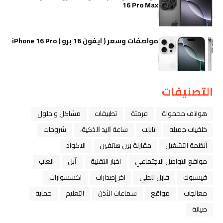
16 Pro Max
مواصفات وسعر ( ايفون 16 برو ) iPhone 16 Pro
التصنيفات
هواتف محمولة
فرمتة
تطبيقات
مشاكل و حلول
خلفيات جميله
تابلت
ﺳﺎﻋﺔ ﺍﻟﻴﺪ ﺍﻟﺬﻛﻴﺔ،
شروحات
أنظمة التشغيل
مقارنة بين هاتفين
الاكواد
مواقع التواصل الاجتماعي
اخبار التقنية
ﺁﺑﻞ
العاب
فيسبوك
قابل للطي
آخر إصدارات
اكسسوارات
معالجات
مواقع
سماعات الأذن
التعليم
حماية
صيانة