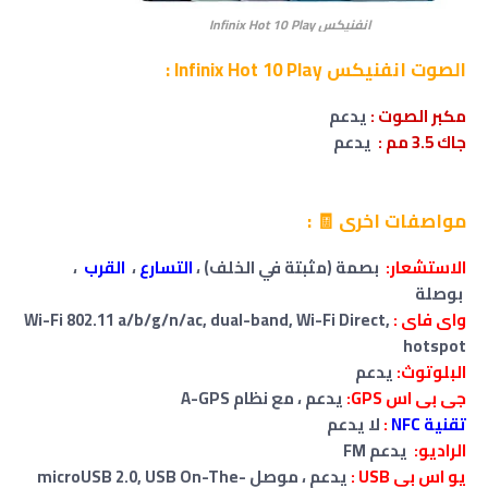
انفنيكس Infinix Hot 10 Play
الصوت انفنيكس Infinix Hot 10 Play :
مكبر الصوت :
يدعم
جاك 3.5 مم
:
يدعم
مواصفات اخرى 🧾 :
الاستشعار:
بصمة (مثبتة في الخلف) ،
التسارع
،
القرب
،
بوصلة
واى فاى :
Wi-Fi 802.11 a/b/g/n/ac, dual-band, Wi-Fi Direct,
hotspot
البلوتوث:
يدعم
جى بى اس GPS:
يدعم ، مع نظام A-GPS
تقنية NFC
:
لا
يدعم
الراديو:
يدعم FM
يو اس بي USB :
يدعم ، موصل microUSB 2.0, USB On-The-