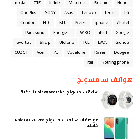
nokia
ZTE
Infinix
Motorola
Realme
Honor
OnePlus
SONY
Asus
Lenovo
Tecno
LG
Condor
HTC
BLU
Meizu
iphone
Alcatel
Panasonic
Energizer
WIKO
iPad
Google
evertek
Sharp
Ulefone
TCL
LAVA
Gionee
CUBOT
Acer
YU
Vodafone
Razer
Doogee
itel
Nothing phone
هواتف سامسونج
ساعة سامسونج Galaxy Watch 9 الذكية
مواصفات هاتف سامسونج Galaxy F70 Pro
كاملة